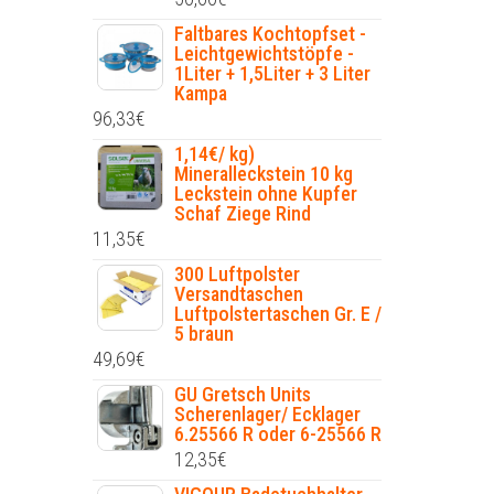
Faltbares Kochtopfset -
Leichtgewichtstöpfe -
1Liter + 1,5Liter + 3 Liter
Kampa
96,33
€
1,14€/ kg)
Mineralleckstein 10 kg
Leckstein ohne Kupfer
Schaf Ziege Rind
11,35
€
300 Luftpolster
Versandtaschen
Luftpolstertaschen Gr. E /
5 braun
49,69
€
GU Gretsch Units
Scherenlager/ Ecklager
6.25566 R oder 6-25566 R
12,35
€