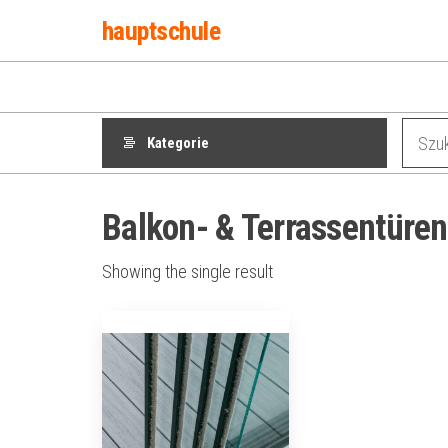
Przejdź
hauptschule
do
treści
Kategorie
Balkon- & Terrassentüren
Showing the single result