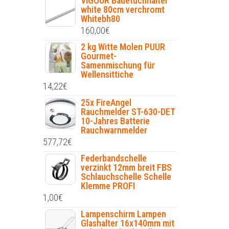
VIGOUR Badetuchhalter
white 80cm verchromt
Whitebh80
160,00
€
2 kg Witte Molen PUUR
Gourmet-
Samenmischung für
Wellensittiche
14,22
€
25x FireAngel
Rauchmelder ST-630-DET
10-Jahres Batterie
Rauchwarnmelder
577,72
€
Federbandschelle
verzinkt 12mm breit FBS
Schlauchschelle Schelle
Klemme PROFI
1,00
€
Lampenschirm Lampen
Glashalter 16x140mm mit