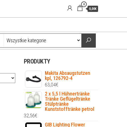
0
0,00€
PRODUKTY
Makita Absaugstutzen
kpl, 126792-4
63,04
€
2 x 5,5 l Hühnertränke
Tränke Geflügeltränke
Stülptränke
Kunststofftränke petrol
32,56
€
GIB Lighting Flower