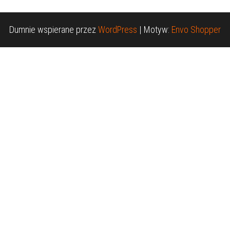
Dumnie wspierane przez
WordPress
|
Motyw:
Envo Shopper