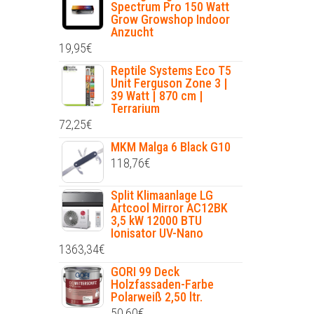
Spectrum Pro 150 Watt
Grow Growshop Indoor
Anzucht
19,95
€
Reptile Systems Eco T5
Unit Ferguson Zone 3 |
39 Watt | 870 cm |
Terrarium
72,25
€
MKM Malga 6 Black G10
118,76
€
Split Klimaanlage LG
Artcool Mirror AC12BK
3,5 kW 12000 BTU
Ionisator UV-Nano
1363,34
€
GORI 99 Deck
Holzfassaden-Farbe
Polarweiß 2,50 ltr.
50,60
€