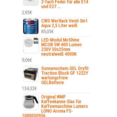
2-fach Feder für alle E14
und E27 ...
2,95
€
CWS Wertlack Venti 3in1
Aqua 2,5 Liter weiß
85,05
€
LED-Modul McShine
MCOB 5W 400 Lumen
230V 50x25mm
neutralweiß 4000K
9,06
€
Sonnenschein GEL Dryfit
Traction Block GF 1222Y
wartungsfreie
GELBatterie
134,32
€
Original WMF
Kaffeekanne Glas für
Kaffeemaschine Lumero
LONO Aroma FS-
1000050956