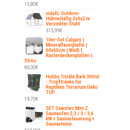
15,80
€
vidaXL Outdoor-
Hühnerkäfig 2x4x2 m
Verzinkter Stahl
315,99
€
10er-Set Calgary |
Mineralfaserplatte |
60x60cm | Weiß |
Rasterdeckenplatten |
Streu
60,30
€
Hobby Trickle Bark 300ml
- Tropftränke für
Reptilien Terrarium Deko
TOP
19,70
€
SET Sawotec Mini Z
Saunaofen 2,3 / 3 / 3,6
kW + Saunasteuerung +
Saunasteine