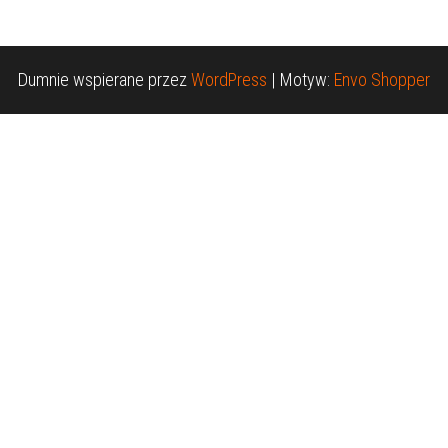
Dumnie wspierane przez
WordPress
|
Motyw:
Envo Shopper