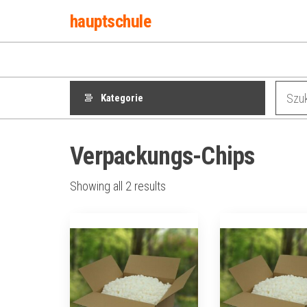
Przejdź
hauptschule
do
treści
Kategorie
Verpackungs-Chips
Showing all 2 results