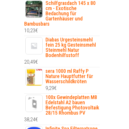
Schilfgrasdach 145 x 80
cm - Exotische
Bedachung für
Gartenhäuser und
Bambusbars
10,23
€
Diabas Urgesteinsmehl
fein 25 kg Gesteinsmehl
Steinmehl Natur
Bodenhilfsstoff
20,49
€
sera 1000 ml Raffy P
Nature Hauptfutter für
Wasserschildkröten
9,29
€
100x Gewindeplatten M8
Edelstahl A2 bauen
Befestigung Photovoltaik
28/15 Rhombus PV
38,24
€
Infinite Spa Filterpatrone