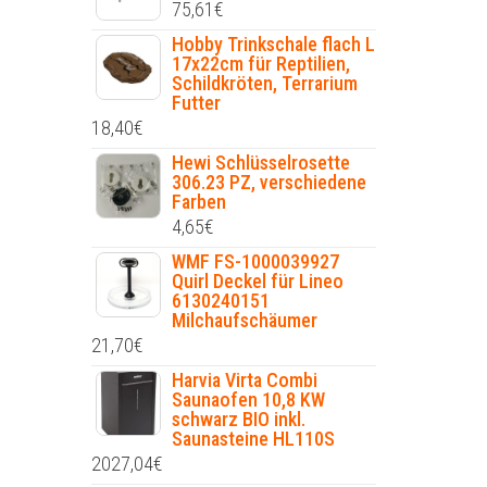
75,61
€
Hobby Trinkschale flach L
17x22cm für Reptilien,
Schildkröten, Terrarium
Futter
18,40
€
Hewi Schlüsselrosette
306.23 PZ, verschiedene
Farben
4,65
€
WMF FS-1000039927
Quirl Deckel für Lineo
6130240151
Milchaufschäumer
21,70
€
Harvia Virta Combi
Saunaofen 10,8 KW
schwarz BIO inkl.
Saunasteine HL110S
2027,04
€