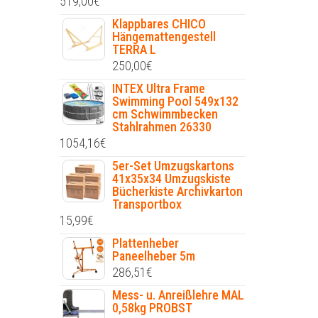
519,00
€
Klappbares CHICO
Hängemattengestell
TERRA L
250,00
€
INTEX Ultra Frame
Swimming Pool 549x132
cm Schwimmbecken
Stahlrahmen 26330
1054,16
€
5er-Set Umzugskartons
41x35x34 Umzugskiste
Bücherkiste Archivkarton
Transportbox
15,99
€
Plattenheber
Paneelheber 5m
286,51
€
Mess- u. Anreißlehre MAL
0,58kg PROBST