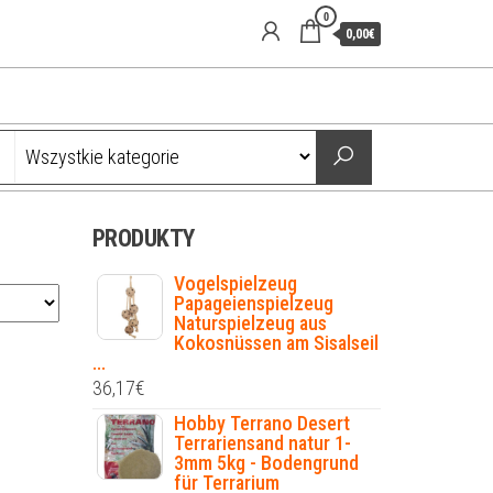
0
0,00€
PRODUKTY
Vogelspielzeug
Papageienspielzeug
Naturspielzeug aus
Kokosnüssen am Sisalseil
...
36,17
€
Hobby Terrano Desert
Terrariensand natur 1-
3mm 5kg - Bodengrund
für Terrarium