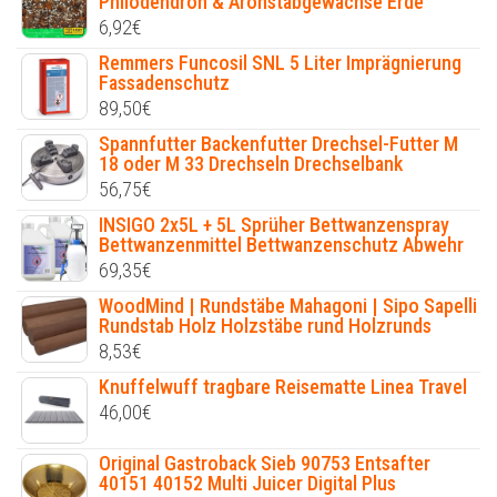
Philodendron & Aronstabgewächse Erde
6,92
€
Remmers Funcosil SNL 5 Liter Imprägnierung
Fassadenschutz
89,50
€
Spannfutter Backenfutter Drechsel-Futter M
18 oder M 33 Drechseln Drechselbank
56,75
€
INSIGO 2x5L + 5L Sprüher Bettwanzenspray
Bettwanzenmittel Bettwanzenschutz Abwehr
69,35
€
WoodMind | Rundstäbe Mahagoni | Sipo Sapelli
Rundstab Holz Holzstäbe rund Holzrunds
8,53
€
Knuffelwuff tragbare Reisematte Linea Travel
46,00
€
Original Gastroback Sieb 90753 Entsafter
40151 40152 Multi Juicer Digital Plus