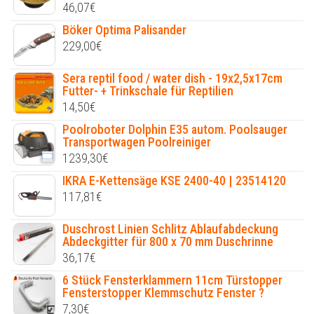
46,07
€
Böker Optima Palisander
229,00
€
Sera reptil food / water dish - 19x2,5x17cm
Futter- + Trinkschale für Reptilien
14,50
€
Poolroboter Dolphin E35 autom. Poolsauger
Transportwagen Poolreiniger
1239,30
€
IKRA E-Kettensäge KSE 2400-40 | 23514120
117,81
€
Duschrost Linien Schlitz Ablaufabdeckung
Abdeckgitter für 800 x 70 mm Duschrinne
36,17
€
6 Stück Fensterklammern 11cm Türstopper
Fensterstopper Klemmschutz Fenster ?
7,30
€