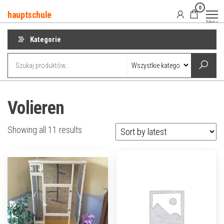
Przejdź
0
hauptschule
do
Menu
treści
Kategorie
Volieren
Showing all 11 results