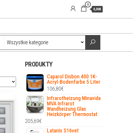
0
0,00€
PRODUKTY
Caparol Disbon 400 1K-
Acryl-Bodenfarbe 5 Liter
106,80
€
Infrarotheizung Minavida
MVA Infrarot
Wandheizung Glas
Heizkörper Thermostat
205,69
€
Latanis S16vet