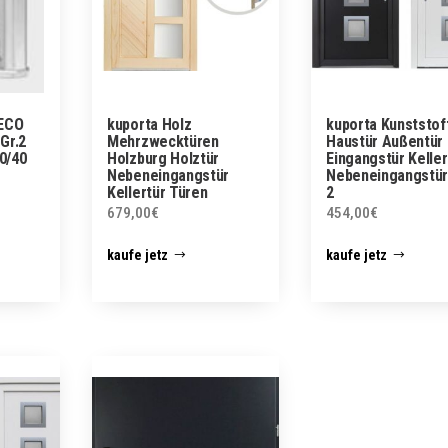
 ECO
kuporta Holz
kuporta Kunststof
Gr.2
Mehrzwecktüren
Haustür Außentür
30/40
Holzburg Holztür
Eingangstür Keller
Nebeneingangstür
Nebeneingangstür
Kellertür Türen
2
679,00
€
454,00
€
kaufe jetz
kaufe jetz