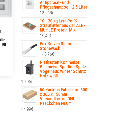
Antiparasit- und
Pflegeshampoo - 2,5 Liter
135,68
€
10 - 20 kg Lyra Pet®
Streufutter aus der ALB-
MÜHLE Protein-Mix
f
19,49
€
tür
Fox Knives Rimor
 Tür
Stonewash
140,76
€
Nistkasten Kohlmeise
Blaumeise Sperling Spatz
Vogelhaus Winter Schutz
Holz weiß
19,95
€
50 Kartons Faltkarton 600
x 300 x 150mm
Versandkarton DHL
Paeckchen NEU*
44,99
€