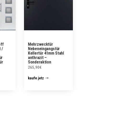
ff
Mehrzwecktür
 /
Nebeneingangstür
Kellertür 41mm Stahl
ür
anthrazit –
ür
Sonderaktion
265,90
€
kaufe jetz