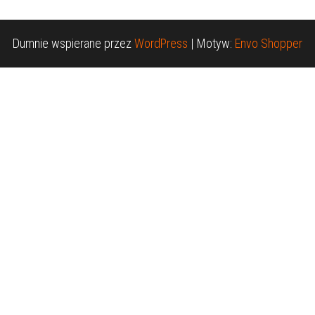
Dumnie wspierane przez
WordPress
|
Motyw:
Envo Shopper