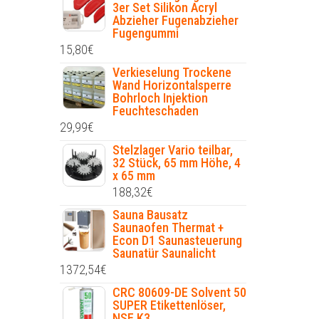
3er Set Silikon Acryl
Abzieher Fugenabzieher
Fugengummi
15,80
€
Verkieselung Trockene
Wand Horizontalsperre
Bohrloch Injektion
Feuchteschaden
29,99
€
Stelzlager Vario teilbar,
32 Stück, 65 mm Höhe, 4
x 65 mm
188,32
€
Sauna Bausatz
Saunaofen Thermat +
Econ D1 Saunasteuerung
Saunatür Saunalicht
1372,54
€
CRC 80609-DE Solvent 50
SUPER Etikettenlöser,
NSF K3