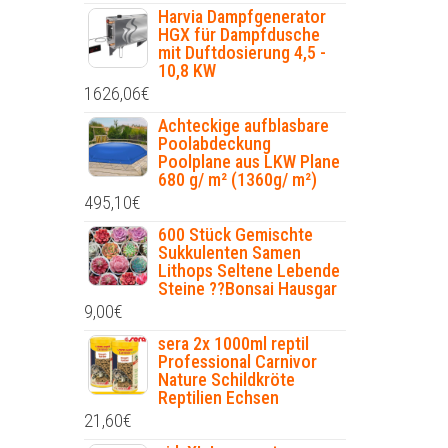
Harvia Dampfgenerator
HGX für Dampfdusche
mit Duftdosierung 4,5 -
10,8 KW
1626,06
€
Achteckige aufblasbare
Poolabdeckung
Poolplane aus LKW Plane
680 g/ m² (1360g/ m²)
495,10
€
600 Stück Gemischte
Sukkulenten Samen
Lithops Seltene Lebende
Steine ??Bonsai Hausgar
9,00
€
sera 2x 1000ml reptil
Professional Carnivor
Nature Schildkröte
Reptilien Echsen
21,60
€