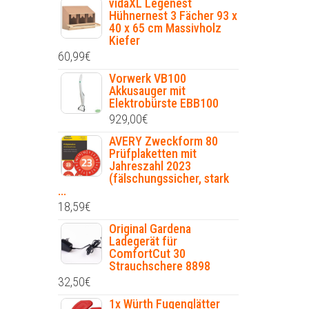
vidaXL Legenest
Hühnernest 3 Fächer 93 x
40 x 65 cm Massivholz
Kiefer
60,99
€
Vorwerk VB100
Akkusauger mit
Elektrobürste EBB100
929,00
€
AVERY Zweckform 80
Prüfplaketten mit
Jahreszahl 2023
(fälschungssicher, stark
...
18,59
€
Original Gardena
Ladegerät für
ComfortCut 30
Strauchschere 8898
32,50
€
1x Würth Fugenglätter