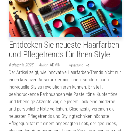
Entdecken Sie neueste Haarfarben
und Pflegetrends für Ihren Style
6 sierpnia 2025
Autor
ADMIN
Wyłączono
Der Artikel zeigt, wie innovative Haarfarben-Trends nicht nur
einen kreativen Ausdruck ermöglichen, sondern auch
individuelle Styles revolutionieren können. Er stellt
beeindruckende Farbnuancen wie Pastelltöne, Kupfertöne
und lebendige Akzente vor, die jedem Look eine moderne
und persönliche Note verleihen. Gleichzeitig vereinen die
neuesten Pflegetrends und Stylingtechniken höchste
Pflegequalität mit einem angesagten Look, der gesundes,
glänzendes Haar garantiert. Lassen Sie sich inspirieren und