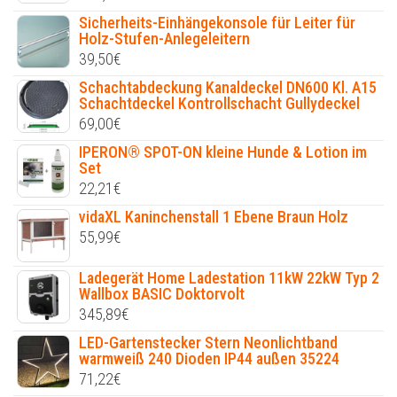
Sicherheits-Einhängekonsole für Leiter für
Holz-Stufen-Anlegeleitern
39,50
€
Schachtabdeckung Kanaldeckel DN600 Kl. A15
Schachtdeckel Kontrollschacht Gullydeckel
69,00
€
IPERON® SPOT-ON kleine Hunde & Lotion im
Set
22,21
€
vidaXL Kaninchenstall 1 Ebene Braun Holz
55,99
€
Ladegerät Home Ladestation 11kW 22kW Typ 2
Wallbox BASIC Doktorvolt
345,89
€
LED-Gartenstecker Stern Neonlichtband
warmweiß 240 Dioden IP44 außen 35224
71,22
€