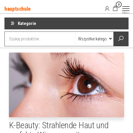
Przejdź
0
hauptschule
do
Menu
treści
Kategorie
K-Beauty: Strahlende Haut und