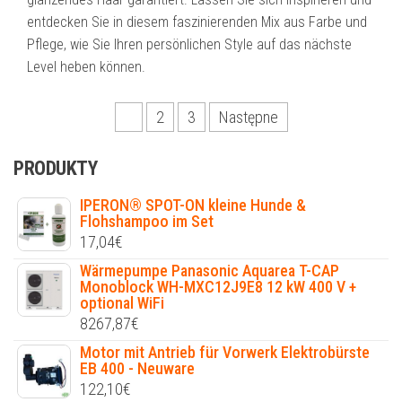
entdecken Sie in diesem faszinierenden Mix aus Farbe und
Pflege, wie Sie Ihren persönlichen Style auf das nächste
Level heben können.
Stronicowanie
1
2
3
Następne
wpisów
PRODUKTY
IPERON® SPOT-ON kleine Hunde &
Flohshampoo im Set
17,04
€
Wärmepumpe Panasonic Aquarea T-CAP
Monoblock WH-MXC12J9E8 12 kW 400 V +
optional WiFi
8267,87
€
Motor mit Antrieb für Vorwerk Elektrobürste
EB 400 - Neuware
122,10
€