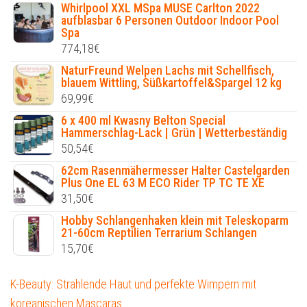
Whirlpool XXL MSpa MUSE Carlton 2022
aufblasbar 6 Personen Outdoor Indoor Pool
Spa
774,18
€
NaturFreund Welpen Lachs mit Schellfisch,
blauem Wittling, Süßkartoffel&Spargel 12 kg
69,99
€
6 x 400 ml Kwasny Belton Special
Hammerschlag-Lack | Grün | Wetterbeständig
50,54
€
62cm Rasenmähermesser Halter Castelgarden
Plus One EL 63 M ECO Rider TP TC TE XE
31,50
€
Hobby Schlangenhaken klein mit Teleskoparm
21-60cm Reptilien Terrarium Schlangen
15,70
€
K-Beauty: Strahlende Haut und perfekte Wimpern mit
koreanischen Mascaras