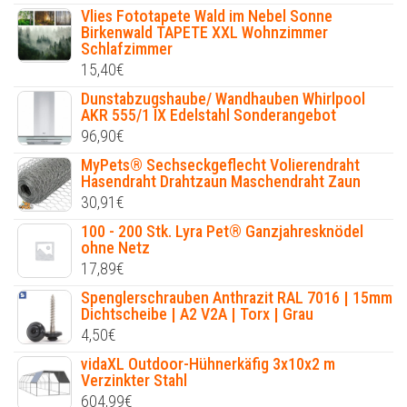
Vlies Fototapete Wald im Nebel Sonne
Birkenwald TAPETE XXL Wohnzimmer
Schlafzimmer
15,40
€
Dunstabzugshaube/ Wandhauben Whirlpool
AKR 555/1 IX Edelstahl Sonderangebot
96,90
€
MyPets® Sechseckgeflecht Volierendraht
Hasendraht Drahtzaun Maschendraht Zaun
30,91
€
100 - 200 Stk. Lyra Pet® Ganzjahresknödel
ohne Netz
17,89
€
Spenglerschrauben Anthrazit RAL 7016 | 15mm
Dichtscheibe | A2 V2A | Torx | Grau
4,50
€
vidaXL Outdoor-Hühnerkäfig 3x10x2 m
Verzinkter Stahl
604,99
€