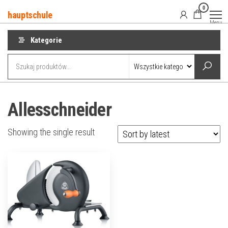
Przejdź
0
hauptschule
do
Menu
treści
Kategorie
Allesschneider
Showing the single result