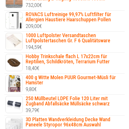
732,00
€
ROVACS Luftreinige 99,97% Luftfilter für
Allergien Haustiere Haarschuppen Pollen
209,00
€
1000 Luftpolster Versandtaschen
Luftpolstertaschen Gr. F 6 Qualitätsware
194,59
€
Hobby Trinkschale flach L 17x22cm für
Reptilien, Schildkröten, Terrarium Futter
18,40
€
400 g Witte Molen PUUR Gourmet-Müsli für
Hamster
9,80
€
250 Müllbeutel LDPE Folie 120 Liter mit
Zugband Abfallsäcke Müllsäcke schwarz
39,79
€
3D Platten Wandverkleidung Decke Wand
Paneele Styropor 96x48cm Auswahl