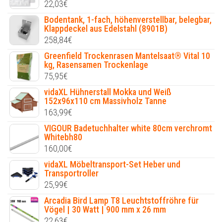
22,03
€
Bodentank, 1-fach, höhenverstellbar, belegbar,
Klappdeckel aus Edelstahl (8901B)
258,84
€
Greenfield Trockenrasen Mantelsaat® Vital 10
kg, Rasensamen Trockenlage
75,95
€
vidaXL Hühnerstall Mokka und Weiß
152x96x110 cm Massivholz Tanne
163,99
€
VIGOUR Badetuchhalter white 80cm verchromt
Whitebh80
160,00
€
vidaXL Möbeltransport-Set Heber und
Transportroller
25,99
€
Arcadia Bird Lamp T8 Leuchtstoffröhre für
Vögel | 30 Watt | 900 mm x 26 mm
22,63
€