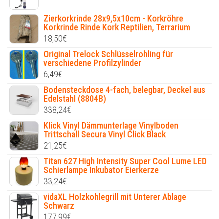
Zierkorkrinde 28x9,5x10cm - Korkröhre
Korkrinde Rinde Kork Reptilien, Terrarium
18,50
€
Original Trelock Schlüsselrohling für
verschiedene Profilzylinder
6,49
€
Bodensteckdose 4-fach, belegbar, Deckel aus
Edelstahl (8804B)
338,24
€
Klick Vinyl Dämmunterlage Vinylboden
Trittschall Secura Vinyl Click Black
21,25
€
Titan 627 High Intensity Super Cool Lume LED
Schierlampe Inkubator Eierkerze
33,24
€
vidaXL Holzkohlegrill mit Unterer Ablage
Schwarz
177,99
€