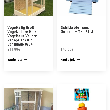
Vogelkäfig Groß
Schildkrötenhaus
Vogelvoliere Holz
Outdoor – TH LS1-J
Vogelhaus Voliere
Papageienkäfig
Schublade 8954
211,88
€
140,00
€
kaufe jetz
kaufe jetz