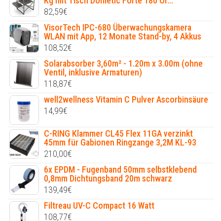
Kg mit Tisch Dometic Forte 180 Or...
82,59
€
VisorTech IPC-680 Überwachungskamera
WLAN mit App, 12 Monate Stand-by, 4 Akkus
108,52
€
Solarabsorber 3,60m² - 1.20m x 3.00m (ohne
Ventil, inklusive Armaturen)
118,87
€
well2wellness Vitamin C Pulver Ascorbinsäure
14,99
€
C-RING Klammer CL45 Flex 11GA verzinkt
45mm für Gabionen Ringzange 3,2M KL-93
210,00
€
6x EPDM - Fugenband 50mm selbstklebend
0,8mm Dichtungsband 20m schwarz
139,49
€
Filtreau UV-C Compact 16 Watt
108,77
€