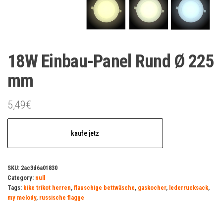
18W Einbau-Panel Rund Ø 225
mm
5,49
€
kaufe jetz
SKU:
2ac3d6a01830
Category:
null
Tags:
bike trikot herren
,
flauschige bettwäsche
,
gaskocher
,
lederrucksack
,
my melody
,
russische flagge