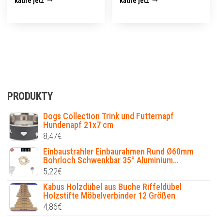
kaufe jetz
kaufe jetz
PRODUKTY
Dogs Collection Trink und Futternapf
Hundenapf 21x7 cm
8,47
€
Einbaustrahler Einbaurahmen Rund Ø60mm
Bohrloch Schwenkbar 35° Aluminium...
5,22
€
Kabus Holzdübel aus Buche Riffeldübel
Holzstifte Möbelverbinder 12 Größen
4,86
€