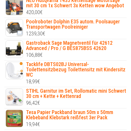
NEU Husqvarna T435 Kettensäge Motorsäge
mit 30 cm 1x Schwert 3x Ketten wow Angebot
420,00
€
Poolroboter Dolphin E35 autom. Poolsauger
Transportwagen Poolreiniger
1239,30
€
Gastroback Sage Magnetventil für 42612
Advanced / Pro / G BES875BSS 42620
106,88
€
Tacklife DBTS02BJ Universal-
Toilettensitzbezug Toilettensitz mit Kindersitz
WC
18,99
€
STIHL Garnitur im Set, Rollomatic mini Schwert
30 cm + Kette + Kettenrad
96,42
€
Tesa Papier Packband braun 50m x 50mm
Klebeband Klebstark reißfest 3er Pack
19,94
€