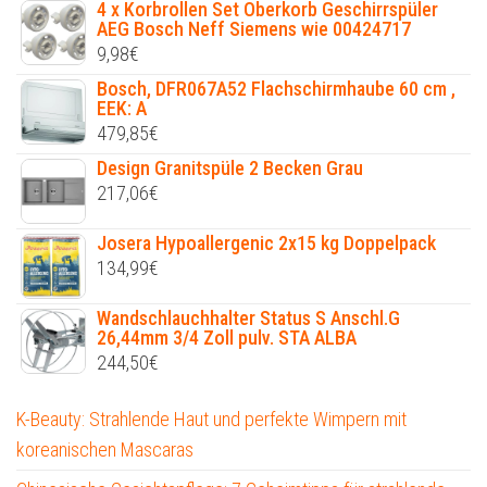
4 x Korbrollen Set Oberkorb Geschirrspüler
AEG Bosch Neff Siemens wie 00424717
9,98
€
Bosch, DFR067A52 Flachschirmhaube 60 cm ,
EEK: A
479,85
€
Design Granitspüle 2 Becken Grau
217,06
€
Josera Hypoallergenic 2x15 kg Doppelpack
134,99
€
Wandschlauchhalter Status S Anschl.G
26,44mm 3/4 Zoll pulv. STA ALBA
244,50
€
K-Beauty: Strahlende Haut und perfekte Wimpern mit
koreanischen Mascaras