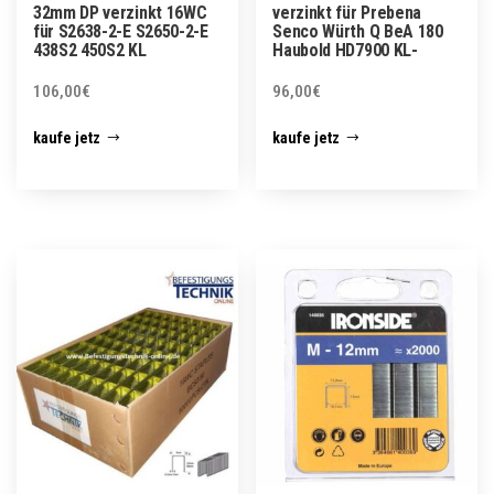
32mm DP verzinkt 16WC
verzinkt für Prebena
für S2638-2-E S2650-2-E
Senco Würth Q BeA 180
438S2 450S2 KL
Haubold HD7900 KL-
106,00
€
96,00
€
kaufe jetz
kaufe jetz