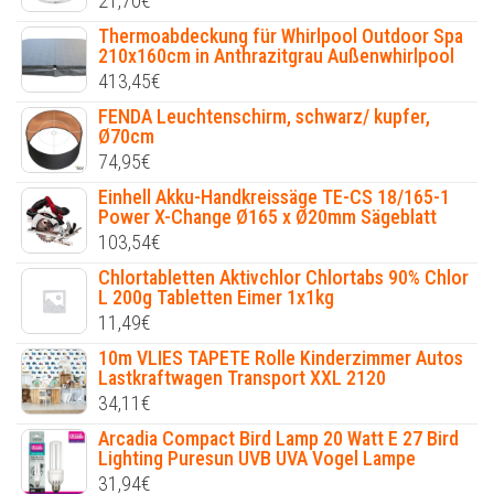
21,70
€
Thermoabdeckung für Whirlpool Outdoor Spa
210x160cm in Anthrazitgrau Außenwhirlpool
413,45
€
FENDA Leuchtenschirm, schwarz/ kupfer,
Ø70cm
74,95
€
Einhell Akku-Handkreissäge TE-CS 18/165-1
Power X-Change Ø165 x Ø20mm Sägeblatt
103,54
€
Chlortabletten Aktivchlor Chlortabs 90% Chlor
L 200g Tabletten Eimer 1x1kg
11,49
€
10m VLIES TAPETE Rolle Kinderzimmer Autos
Lastkraftwagen Transport XXL 2120
34,11
€
Arcadia Compact Bird Lamp 20 Watt E 27 Bird
Lighting Puresun UVB UVA Vogel Lampe
31,94
€