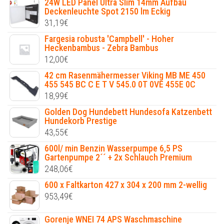
24W LED Panel Ultra Slim 14mm Aufbau
Deckenleuchte Spot 2150 lm Eckig
31,19
€
Fargesia robusta 'Campbell' - Hoher
Heckenbambus - Zebra Bambus
12,00
€
42 cm Rasenmähermesser Viking MB ME 450
455 545 BC C E T V 545.0 0T 0VE 455E 0C
18,99
€
Golden Dog Hundebett Hundesofa Katzenbett
Hundekorb Prestige
43,55
€
600l/ min Benzin Wasserpumpe 6,5 PS
Gartenpumpe 2´´ + 2x Schlauch Premium
248,06
€
600 x Faltkarton 427 x 304 x 200 mm 2-wellig
953,49
€
Gorenje WNEI 74 APS Waschmaschine