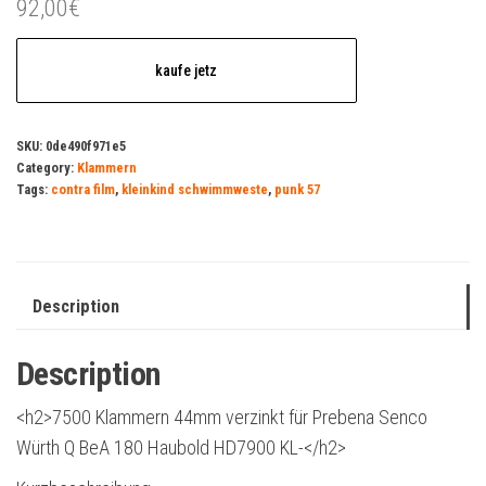
92,00
€
kaufe jetz
SKU:
0de490f971e5
Category:
Klammern
Tags:
contra film
,
kleinkind schwimmweste
,
punk 57
Description
Description
<h2>7500 Klammern 44mm verzinkt für Prebena Senco
Würth Q BeA 180 Haubold HD7900 KL-</h2>