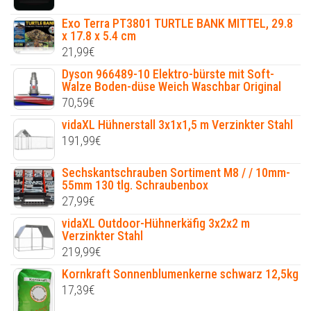
Exo Terra PT3801 TURTLE BANK MITTEL, 29.8
x 17.8 x 5.4 cm
21,99
€
Dyson 966489-10 Elektro-bürste mit Soft-
Walze Boden-düse Weich Waschbar Original
70,59
€
vidaXL Hühnerstall 3x1x1,5 m Verzinkter Stahl
191,99
€
Sechskantschrauben Sortiment M8 / / 10mm-
55mm 130 tlg. Schraubenbox
27,99
€
vidaXL Outdoor-Hühnerkäfig 3x2x2 m
Verzinkter Stahl
219,99
€
Kornkraft Sonnenblumenkerne schwarz 12,5kg
17,39
€