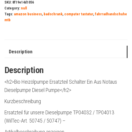
SKU:
8f19e14d1056
Category:
null
Tags:
amazon business
,
badschrank
,
computer tastatur
,
fahrradhandschuhe
mtb
Description
Description
<h2>Bio Heizölpumpe Ersatzteil Schalter Ein Aus Notaus
Dieselpumpe Diesel Pumpe</h2>
Kurzbeschreibung
Ersatzteil für unsere Dieselpumpe TP04032 / TP04013
(WilTec-Art. 50745 / 50747) –
Artikelbeschreibung anzeigen