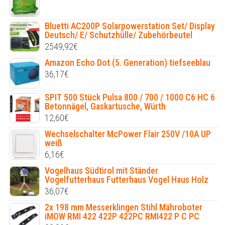
Bluetti AC200P Solarpowerstation Set/ Display
Deutsch/ E/ Schutzhülle/ Zubehörbeutel
2549,92
€
Amazon Echo Dot (5. Generation) tiefseeblau
36,17
€
SPIT 500 Stück Pulsa 800 / 700 / 1000 C6 HC 6
Betonnägel, Gaskartusche, Würth
12,60
€
Wechselschalter McPower Flair 250V /10A UP
weiß
6,16
€
Vogelhaus Südtirol mit Ständer
Vogelfutterhaus Futterhaus Vogel Haus Holz
36,07
€
2x 198 mm Messerklingen Stihl Mähroboter
iMOW RMI 422 422P 422PC RMI422 P C PC