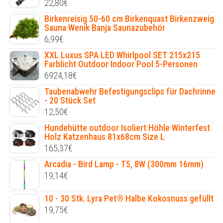
22,80
€
Birkenreisig 50-60 cm Birkenquast Birkenzweig
Sauna Wenik Banja Saunazubehör
6,99
€
XXL Luxus SPA LED Whirlpool SET 215x215
Farblicht Outdoor Indoor Pool 5-Personen
6924,18
€
Taubenabwehr Befestigungsclips für Dachrinne
- 20 Stück Set
12,50
€
Hundehütte outdoor Isoliert Höhle Winterfest
Holz Katzenhaus 81x68cm Size L
165,37
€
Arcadia - Bird Lamp - T5, 8W (300mm 16mm)
19,14
€
10 - 30 Stk. Lyra Pet® Halbe Kokosnuss gefüllt
19,75
€