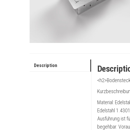
Description
Descripti
<h2>Bodensteckd
Kurzbeschreibun
Material: Edels
Edelstahl 1.430
Ausführung ist f
begehbar. Vorau