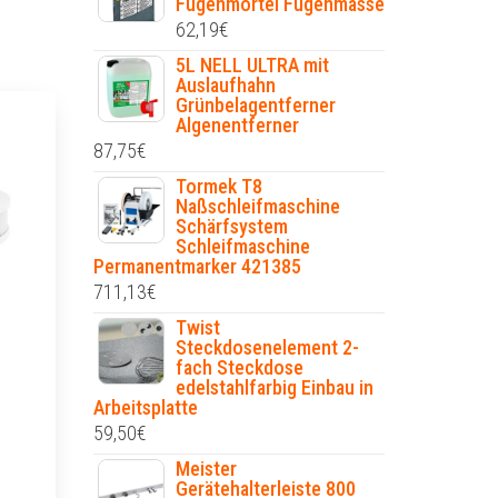
Fugenmörtel Fugenmasse
62,19
€
5L NELL ULTRA mit
Auslaufhahn
Grünbelagentferner
Algenentferner
87,75
€
Tormek T8
Naßschleifmaschine
Schärfsystem
Schleifmaschine
Permanentmarker 421385
711,13
€
Twist
Steckdosenelement 2-
fach Steckdose
edelstahlfarbig Einbau in
Arbeitsplatte
59,50
€
Meister
Gerätehalterleiste 800