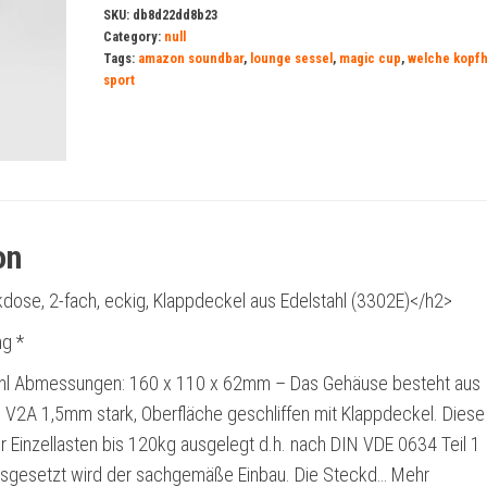
SKU:
db8d22dd8b23
Category:
null
Tags:
amazon soundbar
,
lounge sessel
,
magic cup
,
welche kopfh
sport
on
ose, 2-fach, eckig, Klappdeckel aus Edelstahl (3302E)</h2>
g *
tahl Abmessungen: 160 x 110 x 62mm – Das Gehäuse besteht aus
1 V2A 1,5mm stark, Oberfläche geschliffen mit Klappdeckel. Diese
ür Einzellasten bis 120kg ausgelegt d.h. nach DIN VDE 0634 Teil 1
sgesetzt wird der sachgemäße Einbau. Die Steckd… Mehr