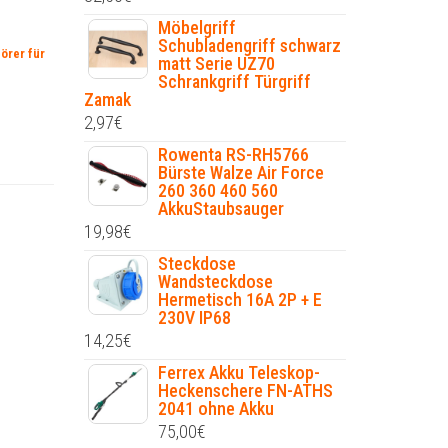
Möbelgriff
Schubladengriff schwarz
örer für
matt Serie UZ70
Schrankgriff Türgriff
Zamak
2,97
€
Rowenta RS-RH5766
Bürste Walze Air Force
260 360 460 560
AkkuStaubsauger
19,98
€
Steckdose
Wandsteckdose
Hermetisch 16A 2P + E
230V IP68
14,25
€
Ferrex Akku Teleskop-
Heckenschere FN-ATHS
2041 ohne Akku
75,00
€