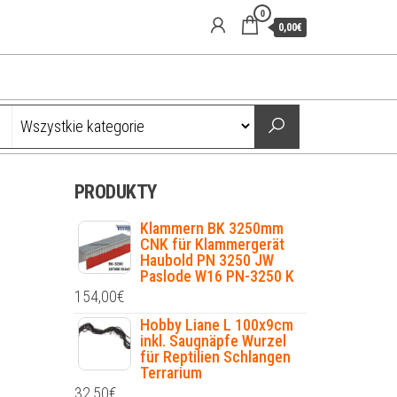
0
0,00€
PRODUKTY
Klammern BK 3250mm
CNK für Klammergerät
Haubold PN 3250 JW
Paslode W16 PN-3250 K
154,00
€
Hobby Liane L 100x9cm
inkl. Saugnäpfe Wurzel
für Reptilien Schlangen
Terrarium
32,50
€