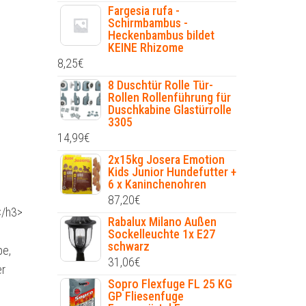
Fargesia rufa -
Schirmbambus -
Heckenbambus bildet
KEINE Rhizome
8,25
€
8 Duschtür Rolle Tür-
Rollen Rollenführung für
Duschkabine Glastürrolle
3305
14,99
€
2x15kg Josera Emotion
Kids Junior Hundefutter +
6 x Kaninchenohren
87,20
€
</h3>
Rabalux Milano Außen
Sockelleuchte 1x E27
schwarz
pe,
31,06
€
er
Sopro Flexfuge FL 25 KG
GP Fliesenfuge