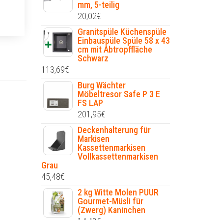
mm, 5-teilig
20,02
€
Granitspüle Küchenspüle
Einbauspüle Spüle 58 x 43
cm mit Abtropffläche
Schwarz
113,69
€
Burg Wächter
Möbeltresor Safe P 3 E
FS LAP
201,95
€
Deckenhalterung für
Markisen
Kassettenmarkisen
Vollkassettenmarkisen
Grau
45,48
€
2 kg Witte Molen PUUR
Gourmet-Müsli für
(Zwerg) Kaninchen