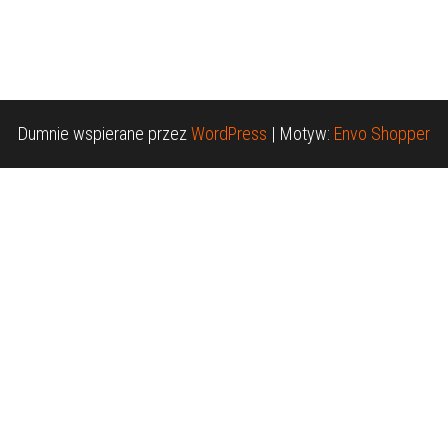
Dumnie wspierane przez
WordPress
|
Motyw:
Envo Shopper