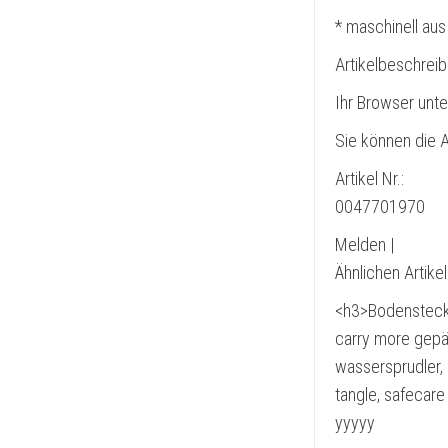
* maschinell aus
Artikelbeschrei
Ihr Browser unte
Sie können die A
Artikel Nr.:
0047701970
Melden |
Ähnlichen Artike
<h3>Bodensteckd
carry more gepäc
wassersprudler, 
tangle, safecar
yyyyy