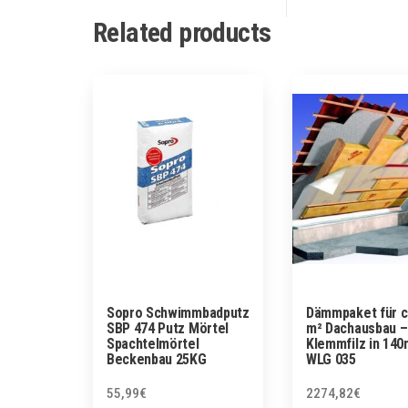
Related products
Sopro Schwimmbadputz
Dämmpaket für c
SBP 474 Putz Mörtel
m² Dachausbau –
Spachtelmörtel
Klemmfilz in 14
Beckenbau 25KG
WLG 035
55,99
€
2274,82
€