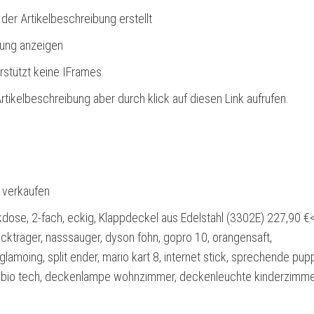
 der Artikelbeschreibung erstellt
bung anzeigen
rstützt keine IFrames.
rtikelbeschreibung aber durch klick auf diesen Link aufrufen.
l verkaufen
ose, 2-fach, eckig, Klappdeckel aus Edelstahl (3302E) 227,90 €
kträger, nasssauger, dyson föhn, gopro 10, orangensaft,
glamoing, split ender, mario kart 8, internet stick, sprechende pup
e bio tech, deckenlampe wohnzimmer, deckenleuchte kinderzimm