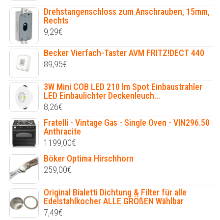
Drehstangenschloss zum Anschrauben, 15mm,
Rechts
9,29
€
Becker Vierfach-Taster AVM FRITZ!DECT 440
89,95
€
3W Mini COB LED 210 lm Spot Einbaustrahler
LED Einbaulichter Deckenleuch...
8,26
€
Fratelli - Vintage Gas - Single Oven - VIN296.50
Anthracite
1199,00
€
Böker Optima Hirschhorn
259,00
€
Original Bialetti Dichtung & Filter für alle
Edelstahlkocher ALLE GRÖßEN Wählbar
7,49
€