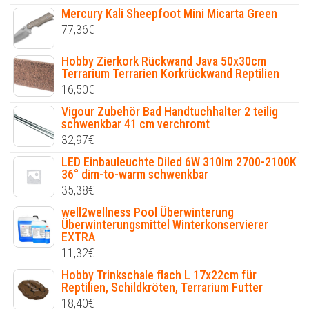
Mercury Kali Sheepfoot Mini Micarta Green
77,36
€
Hobby Zierkork Rückwand Java 50x30cm
Terrarium Terrarien Korkrückwand Reptilien
16,50
€
Vigour Zubehör Bad Handtuchhalter 2 teilig
schwenkbar 41 cm verchromt
32,97
€
LED Einbauleuchte Diled 6W 310lm 2700-2100K
36° dim-to-warm schwenkbar
35,38
€
well2wellness Pool Überwinterung
Überwinterungsmittel Winterkonservierer
EXTRA
11,32
€
Hobby Trinkschale flach L 17x22cm für
Reptilien, Schildkröten, Terrarium Futter
18,40
€