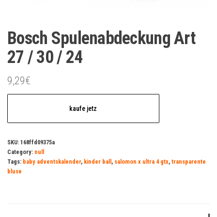
Bosch Spulenabdeckung Art
27 / 30 / 24
9,29
€
kaufe jetz
SKU:
168ffd09375a
Category:
null
Tags:
baby adventskalender
,
kinder ball
,
salomon x ultra 4 gtx
,
transparente
bluse