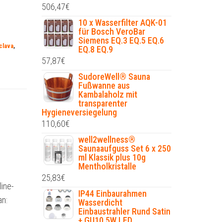
506,47
€
10 x Wasserfilter AQK-01
für Bosch VeroBar
Siemens EQ.3 EQ.5 EQ.6
clava
,
EQ.8 EQ.9
57,87
€
SudoreWell® Sauna
Fußwanne aus
Kambalaholz mit
transparenter
Hygieneversiegelung
110,60
€
well2wellness®
Saunaaufguss Set 6 x 250
ml Klassik plus 10g
Mentholkristalle
25,83
€
ine-
IP44 Einbaurahmen
n:
Wasserdicht
Einbaustrahler Rund Satin
+ GU10 5W LED