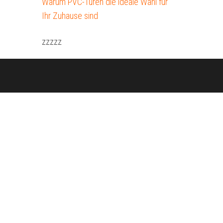
Warum PVC-Türen die ideale Wahl für
Ihr Zuhause sind
zzzzz