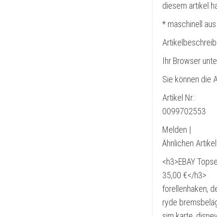
diesem artikel 
* maschinell aus
Artikelbeschrei
Ihr Browser unte
Sie können die A
Artikel Nr.:
0099702553
Melden |
Ähnlichen Artike
<h3>EBAY Topsell
35,00 €</h3>
forellenhaken, d
ryde bremsbeläge
sim karte, disney