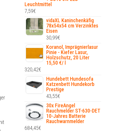
Leuchtmittel
7,59
€
vidaXL Kaninchenkäfig
78x54x54 cm Verzinktes
Eisen
30,99
€
Koranol, Imprägnierlasur
Pinie - Kiefer Lasur,
Holzschutz, 20 Liter
15,50 €/ l
320,42
€
Hundebett Hundesofa
Katzenbett Hundekorb
Prestige
43,55
€
ger
30x FireAngel
Rauchmelder ST-630-DET
10-Jahres Batterie
Rauchwarnmelder
mit
684,45
€
,