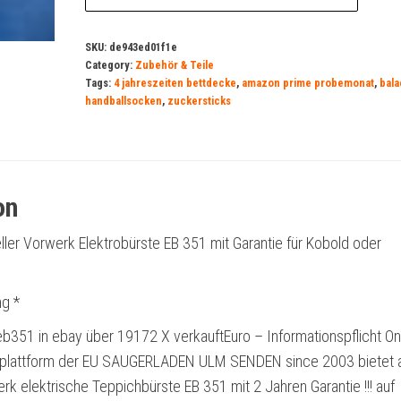
SKU:
de943ed01f1e
Category:
Zubehör & Teile
Tags:
4 jahreszeiten bettdecke
,
amazon prime probemonat
,
bala
handballsocken
,
zuckersticks
on
ler Vorwerk Elektrobürste EB 351 mit Garantie für Kobold oder
g *
b351 in ebay über 19172 X verkauftEuro – Informationspflicht Onl
splattform der EU SAUGERLADEN ULM SENDEN since 2003 bietet a
erk elektrische Teppichbürste EB 351 mit 2 Jahren Garantie !!! auf