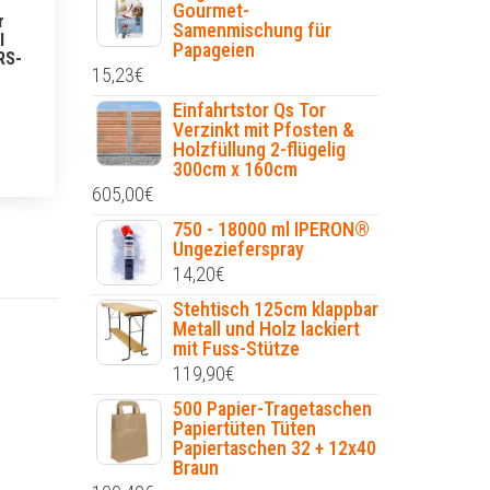
Gourmet-
r
Samenmischung für
l
Papageien
RS-
15,23
€
Einfahrtstor Qs Tor
Verzinkt mit Pfosten &
Holzfüllung 2-flügelig
300cm x 160cm
605,00
€
750 - 18000 ml IPERON®
Ungezieferspray
14,20
€
Stehtisch 125cm klappbar
Metall und Holz lackiert
mit Fuss-Stütze
119,90
€
500 Papier-Tragetaschen
Papiertüten Tüten
Papiertaschen 32 + 12x40
Braun