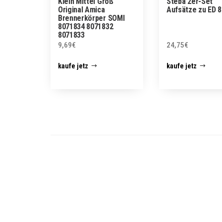
Klein Mittel Groß
Steba 2er-Set
Original Amica
Aufsätze zu ED 8
Brennerkörper SOMI
8071834 8071832
8071833
9,69
€
24,75
€
kaufe jetz
kaufe jetz