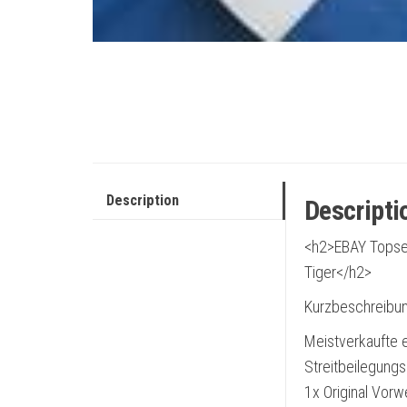
Description
Descripti
<h2>EBAY Topsel
Tiger</h2>
Kurzbeschreibun
Meistverkaufte e
Streitbeilegung
1x Original Vorw