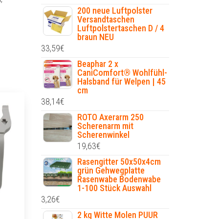
200 neue Luftpolster
Versandtaschen
Luftpolstertaschen D / 4
braun NEU
33,59
€
Beaphar 2 x
CaniComfort® Wohlfühl-
Halsband für Welpen | 45
cm
38,14
€
ROTO Axerarm 250
Scherenarm mit
Scherenwinkel
19,63
€
Rasengitter 50x50x4cm
grün Gehwegplatte
Rasenwabe Bodenwabe
1-100 Stück Auswahl
3,26
€
2 kg Witte Molen PUUR