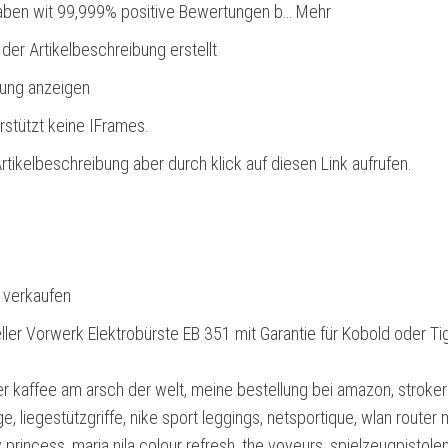
haben wit 99,999% positive Bewertungen b… Mehr
 der Artikelbeschreibung erstellt
bung anzeigen
rstützt keine IFrames.
rtikelbeschreibung aber durch klick auf diesen Link aufrufen.
l verkaufen
er Vorwerk Elektrobürste EB 351 mit Garantie für Kobold oder Ti
er kaffee am arsch der welt, meine bestellung bei amazon, stroker
, liegestützgriffe, nike sport leggings, netsportique, wlan router 
 princess, maria nila colour refresh, the voyeurs, spielzeugpistolen