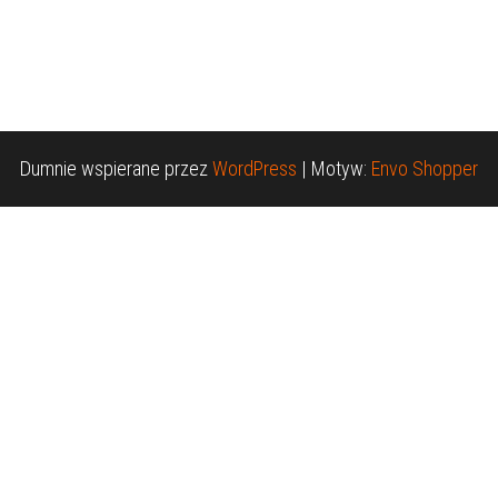
Dumnie wspierane przez
WordPress
|
Motyw:
Envo Shopper