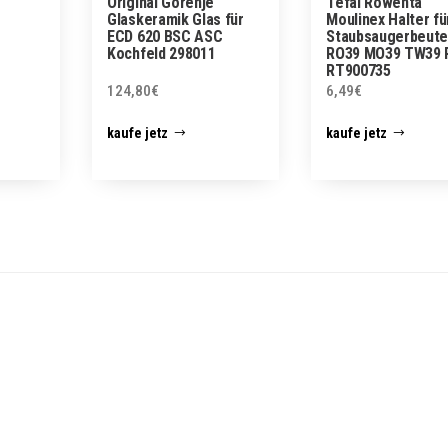
Original Gorenje
Tefal Rowenta
Glaskeramik Glas für
Moulinex Halter fü
ECD 620 BSC ASC
Staubsaugerbeute
Kochfeld 298011
RO39 MO39 TW39 
RT900735
124,80
€
6,49
€
kaufe jetz
kaufe jetz