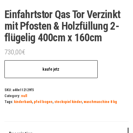
Einfahrtstor Qas Tor Verzinkt
mit Pfosten & Holzfüllung 2-
flügelig 400cm x 160cm
730,00
€
kaufe jetz
SKU:
a40e112129f5
Category:
null
Tags:
kinderbank
,
pfeil bogen
,
steckspiel kinder
,
waschmaschine 8 kg