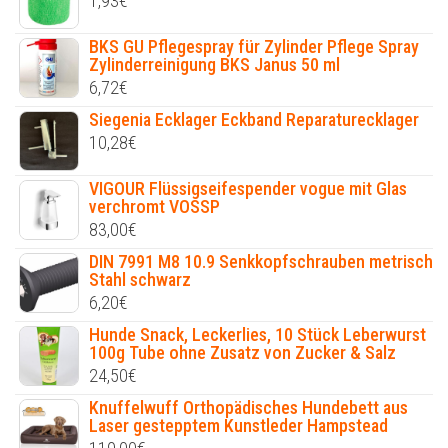
1,93
€
BKS GU Pflegespray für Zylinder Pflege Spray
Zylinderreinigung BKS Janus 50 ml
6,72
€
Siegenia Ecklager Eckband Reparaturecklager
10,28
€
VIGOUR Flüssigseifespender vogue mit Glas
verchromt VOSSP
83,00
€
DIN 7991 M8 10.9 Senkkopfschrauben metrisch
Stahl schwarz
6,20
€
Hunde Snack, Leckerlies, 10 Stück Leberwurst
100g Tube ohne Zusatz von Zucker & Salz
24,50
€
Knuffelwuff Orthopädisches Hundebett aus
Laser gestepptem Kunstleder Hampstead