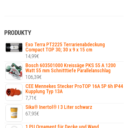
PRODUKTY
Exo Terra PT2225 Terrarienabdeckung
Compact TOP 30; 30 x 9 x 15 cm
14,99
€
Bosch 603501000 Kreissäge PKS 55 A 1200
Watt 55 mm Schnitttiefe Parallelanschlag
106,39
€
CEE Mennekes Stecker ProTOP 16A 5P 6h IP44
Kupplung Typ 13A
7,71
€
Sika® Inertol® I 3 Liter schwarz
67,95
€
1 PU Ornament für Decke und Wand