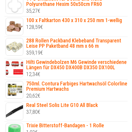
Polyurethane Hexim 50x50cm FR60
35,27
€
100 x Faltkarton 430 x 310 x 250 mm 1-wellig
128,59
€
288 Rollen Packband Klebeband Transparent
Leise PP Paketband 48 mm x 66 m
359,19
€
Hilti Gewindebolzen M6 Gewinde verschiedene
Längen für DX450 DX400B DX350 DX100L
12,34
€
750ml. Contura Farbiges Hartwachsöl Colorline
Premium Hartwachs
20,62
€
Real Steel Solis Lite G10 All Black
37,80
€
Trixie Bitterstoff-Bandagen - 1 Rolle