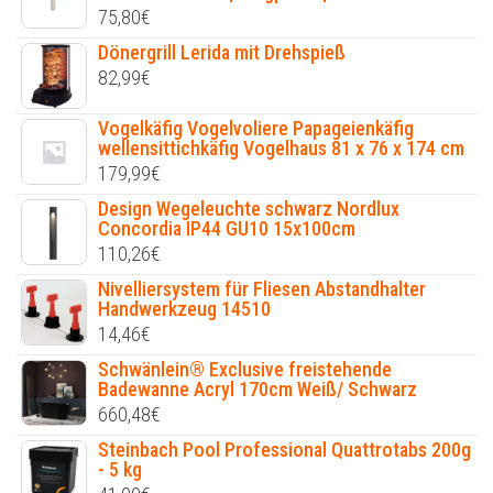
75,80
€
Dönergrill Lerida mit Drehspieß
82,99
€
Vogelkäfig Vogelvoliere Papageienkäfig
wellensittichkäfig Vogelhaus 81 x 76 x 174 cm
179,99
€
Design Wegeleuchte schwarz Nordlux
Concordia IP44 GU10 15x100cm
110,26
€
Nivelliersystem für Fliesen Abstandhalter
Handwerkzeug 14510
14,46
€
Schwänlein® Exclusive freistehende
Badewanne Acryl 170cm Weiß/ Schwarz
660,48
€
Steinbach Pool Professional Quattrotabs 200g
- 5 kg