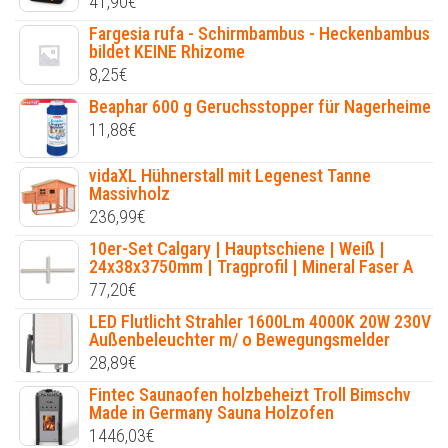
41,90
€
Fargesia rufa - Schirmbambus - Heckenbambus
bildet KEINE Rhizome
8,25
€
Beaphar 600 g Geruchsstopper für Nagerheime
11,88
€
vidaXL Hühnerstall mit Legenest Tanne
Massivholz
236,99
€
10er-Set Calgary | Hauptschiene | Weiß |
24x38x3750mm | Tragprofil | Mineral Faser A
77,20
€
LED Flutlicht Strahler 1600Lm 4000K 20W 230V
Außenbeleuchter m/ o Bewegungsmelder
28,89
€
Fintec Saunaofen holzbeheizt Troll Bimschv
Made in Germany Sauna Holzofen
1446,03
€