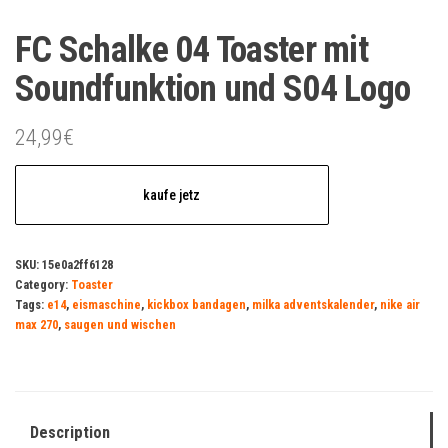
FC Schalke 04 Toaster mit
Soundfunktion und S04 Logo
24,99
€
kaufe jetz
SKU:
15e0a2ff6128
Category:
Toaster
Tags:
e14
,
eismaschine
,
kickbox bandagen
,
milka adventskalender
,
nike air
max 270
,
saugen und wischen
Description