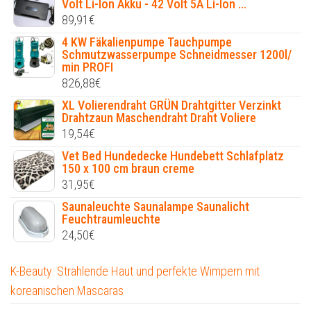
Volt Li-Ion Akku - 42 Volt 5A Li-Ion ...
89,91
€
4 KW Fäkalienpumpe Tauchpumpe
Schmutzwasserpumpe Schneidmesser 1200l/
min PROFI
826,88
€
XL Volierendraht GRÜN Drahtgitter Verzinkt
Drahtzaun Maschendraht Draht Voliere
19,54
€
Vet Bed Hundedecke Hundebett Schlafplatz
150 x 100 cm braun creme
31,95
€
Saunaleuchte Saunalampe Saunalicht
Feuchtraumleuchte
24,50
€
K-Beauty: Strahlende Haut und perfekte Wimpern mit
koreanischen Mascaras