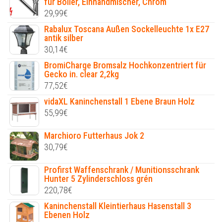
für Boiler, Einhandmischer, Chrom
29,99
€
Rabalux Toscana Außen Sockelleuchte 1x E27
antik silber
30,14
€
BromiCharge Bromsalz Hochkonzentriert für
Gecko in. clear 2,2kg
77,52
€
vidaXL Kaninchenstall 1 Ebene Braun Holz
55,99
€
Marchioro Futterhaus Jok 2
30,79
€
Profirst Waffenschrank / Munitionsschrank
Hunter 5 Zylinderschloss grén
220,78
€
Kaninchenstall Kleintierhaus Hasenstall 3
Ebenen Holz