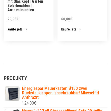
mit Glas Kopf | Garten
Solarleuchten |
Aussenleuchten
29,96
€
60,00
€
kaufe jetz
kaufe jetz
PRODUKTY
Energiespar Mauerkasten Ø150 zwei
Rückstauklappen, anschraubbar! Mkwselfid
Anthrazit
124,00
€
Hazet 1/4" Zoll Steckschlüssel Satz 29-teilig