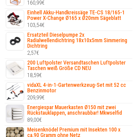
160,99
€
Einhell Akku-Handkreissäge TE-CS 18/165-1
Power X-Change Ø165 x Ø20mm Sägeblatt
103,54
€
Ersatzteil Dieselpumpe 2x
Radialwellendichtring 18x10x5mm Simmering
Dichtring
2,57
€
200 Luftpolster Versandtaschen Luftpolster
Taschen weiß Größe CD NEU
18,59
€
vidaXL 4-in-1-Gartenwerkzeug-Set mit 52 cc
Benzinmotor
209,99
€
Energiespar Mauerkasten Ø150 mit zwei
Rückstauklappen, anschraubbar! Mkwselfid
89,00
€
Meisenknödel Premium mit Insekten 100 x
ca.90 Gramm ohne Netz