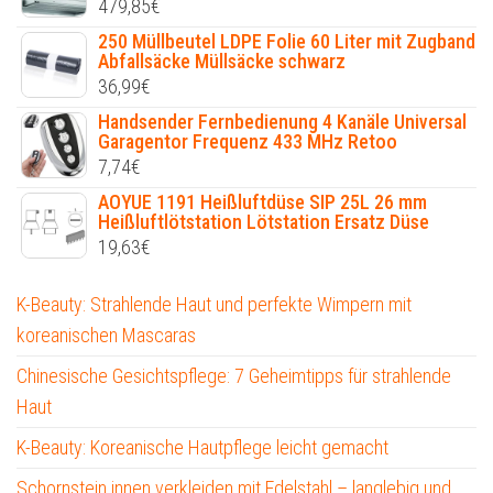
479,85
€
250 Müllbeutel LDPE Folie 60 Liter mit Zugband
Abfallsäcke Müllsäcke schwarz
36,99
€
Handsender Fernbedienung 4 Kanäle Universal
Garagentor Frequenz 433 MHz Retoo
7,74
€
AOYUE 1191 Heißluftdüse SIP 25L 26 mm
Heißluftlötstation Lötstation Ersatz Düse
19,63
€
K-Beauty: Strahlende Haut und perfekte Wimpern mit
koreanischen Mascaras
Chinesische Gesichtspflege: 7 Geheimtipps für strahlende
Haut
K-Beauty: Koreanische Hautpflege leicht gemacht
Schornstein innen verkleiden mit Edelstahl – langlebig und