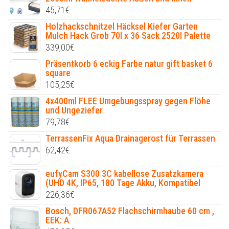
45,71
€
Holzhackschnitzel Häcksel Kiefer Garten
Mulch Hack Grob 70l x 36 Sack 2520l Palette
339,00
€
Präsentkorb 6 eckig Farbe natur gift basket 6
square
105,25
€
4x400ml FLEE Umgebungsspray gegen Flöhe
und Ungeziefer
79,78
€
TerrassenFix Aqua Drainagerost für Terrassen
62,42
€
eufyCam S300 3C kabellose Zusatzkamera
(UHD 4K, IP65, 180 Tage Akku, Kompatibel
226,36
€
Bosch, DFR067A52 Flachschirmhaube 60 cm ,
EEK: A