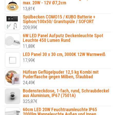
max. 20W - 12V Ø7,2cm
13,81
€
Spülbecken COMO15 / KUBO Batterie +
Siphon/100x50/ Granitspüle / SOFORT
209,99
€
6W LED Panel Aufputz Deckenleuchte Spot
Leuchte 450 Lumen Rund
11,88
€
LED Panel 30 x 30 cm, 3000K 12W Warmweiß
17,99
€
Hüfisan Geflügelpuder 12,5 kg Kombi mit
Puderflasche gegen Milben, Staubbad
24,49
€
Bodensteckdose, 1-fach, rund, Schraubdeckel
aus Aluminium, IP67 (7501A)
325,87
€
60cm LED 20W Feuchtraumleuchte IP65
2000lm Wanneleuchte Außen und Innen