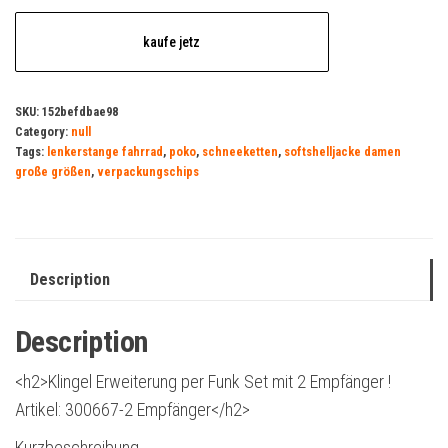
kaufe jetz
SKU:
152befdbae98
Category:
null
Tags:
lenkerstange fahrrad
,
poko
,
schneeketten
,
softshelljacke damen
große größen
,
verpackungschips
Description
Description
<h2>Klingel Erweiterung per Funk Set mit 2 Empfänger !
Artikel: 300667-2 Empfänger</h2>
Kurzbeschreibung