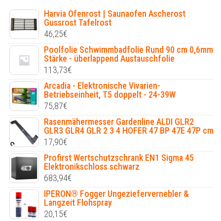
Harvia Ofenrost | Saunaofen Ascherost
Gussrost Tafelrost
46,25
€
Poolfolie Schwimmbadfolie Rund 90 cm 0,6mm
Stärke - überlappend Austauschfolie
113,73
€
Arcadia - Elektronische Vivarien-
Betriebseinheit, T5 doppelt - 24-39W
75,87
€
Rasenmähermesser Gardenline ALDI GLR2
GLR3 GLR4 GLR 2 3 4 HOFER 47 BP 47E 47P cm
17,90
€
Profirst Wertschutzschrank EN1 Sigma 45
Elektronikschloss schwarz
683,94
€
IPERON® Fogger Ungeziefervernebler &
Langzeit Flohspray
20,15
€