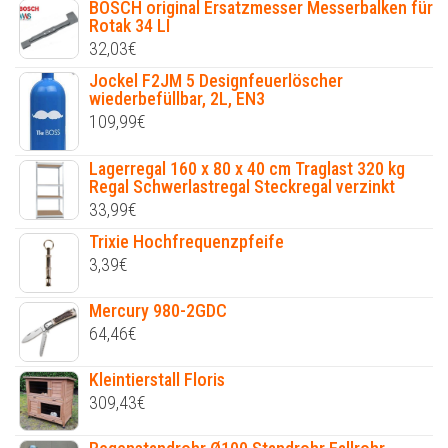
BOSCH original Ersatzmesser Messerbalken für
Rotak 34 LI
32,03
€
Jockel F2JM 5 Designfeuerlöscher
wiederbefüllbar, 2L, EN3
109,99
€
Lagerregal 160 x 80 x 40 cm Traglast 320 kg
Regal Schwerlastregal Steckregal verzinkt
33,99
€
Trixie Hochfrequenzpfeife
3,39
€
Mercury 980-2GDC
64,46
€
Kleintierstall Floris
309,43
€