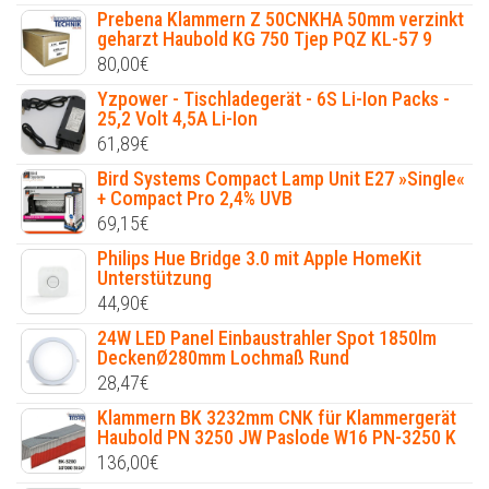
Prebena Klammern Z 50CNKHA 50mm verzinkt
geharzt Haubold KG 750 Tjep PQZ KL-57 9
80,00
€
Yzpower - Tischladegerät - 6S Li-Ion Packs -
25,2 Volt 4,5A Li-Ion
61,89
€
Bird Systems Compact Lamp Unit E27 »Single«
+ Compact Pro 2,4% UVB
69,15
€
Philips Hue Bridge 3.0 mit Apple HomeKit
Unterstützung
44,90
€
24W LED Panel Einbaustrahler Spot 1850lm
DeckenØ280mm Lochmaß Rund
28,47
€
Klammern BK 3232mm CNK für Klammergerät
Haubold PN 3250 JW Paslode W16 PN-3250 K
136,00
€