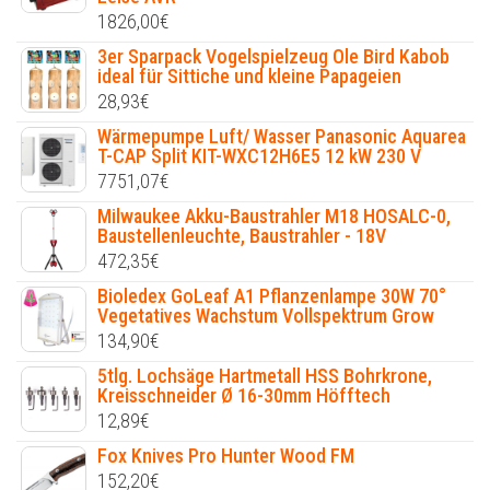
1826,00
€
3er Sparpack Vogelspielzeug Ole Bird Kabob
ideal für Sittiche und kleine Papageien
28,93
€
Wärmepumpe Luft/ Wasser Panasonic Aquarea
T-CAP Split KIT-WXC12H6E5 12 kW 230 V
7751,07
€
Milwaukee Akku-Baustrahler M18 HOSALC-0,
Baustellenleuchte, Baustrahler - 18V
472,35
€
Bioledex GoLeaf A1 Pflanzenlampe 30W 70°
Vegetatives Wachstum Vollspektrum Grow
134,90
€
5tlg. Lochsäge Hartmetall HSS Bohrkrone,
Kreisschneider Ø 16-30mm Höfftech
12,89
€
Fox Knives Pro Hunter Wood FM
152,20
€