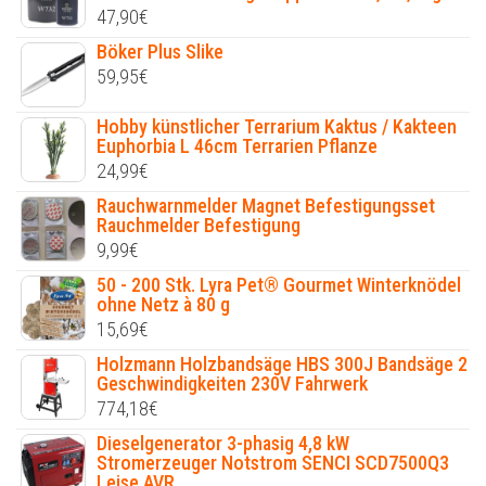
47,90
€
Böker Plus Slike
59,95
€
Hobby künstlicher Terrarium Kaktus / Kakteen
Euphorbia L 46cm Terrarien Pflanze
24,99
€
Rauchwarnmelder Magnet Befestigungsset
Rauchmelder Befestigung
9,99
€
50 - 200 Stk. Lyra Pet® Gourmet Winterknödel
ohne Netz à 80 g
15,69
€
Holzmann Holzbandsäge HBS 300J Bandsäge 2
Geschwindigkeiten 230V Fahrwerk
774,18
€
Dieselgenerator 3-phasig 4,8 kW
Stromerzeuger Notstrom SENCI SCD7500Q3
Leise AVR