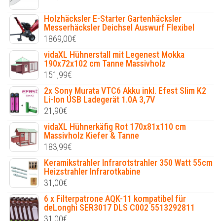
Holzhäcksler E-Starter Gartenhäcksler
Messerhäcksler Deichsel Auswurf Flexibel
1869,00
€
vidaXL Hühnerstall mit Legenest Mokka
190x72x102 cm Tanne Massivholz
151,99
€
2x Sony Murata VTC6 Akku inkl. Efest Slim K2
Li-Ion USB Ladegerät 1.0A 3,7V
21,90
€
vidaXL Hühnerkäfig Rot 170x81x110 cm
Massivholz Kiefer & Tanne
183,99
€
Keramikstrahler Infrarotstrahler 350 Watt 55cm
Heizstrahler Infrarotkabine
31,00
€
6 x Filterpatrone AQK-11 kompatibel für
deLonghi SER3017 DLS C002 5513292811
31,00
€