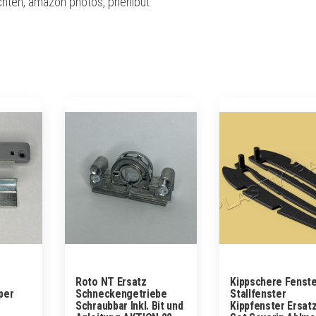
chten, amazon photos, phenibut
Roto NT Ersatz
Kippschere Fenst
per
Schneckengetriebe
Stallfenster
Schraubbar Inkl. Bit und
Kippfenster Ersatz