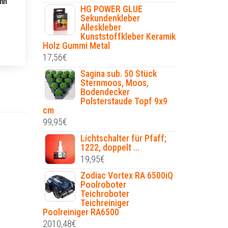
nn
HG POWER GLUE
Sekundenkleber
Alleskleber
Kunststoffkleber Keramik
Holz Gummi Metal
17,56
€
Sagina sub. 50 Stück
Sternmoos, Moos,
Bodendecker
Polsterstaude Topf 9x9
cm
99,95
€
Lichtschalter für Pfaff;
1222, doppelt ...
19,95
€
Zodiac Vortex RA 6500iQ
Poolroboter
Teichroboter
Teichreiniger
Poolreiniger RA6500
2010,48
€