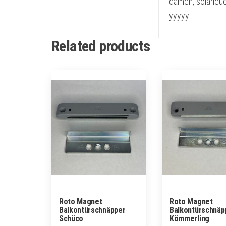
damen, solarleu
yyyyy
Related products
Roto Magnet
Roto Magnet
Balkontürschnäpper
Balkontürschnäp
Schüco
Kömmerling