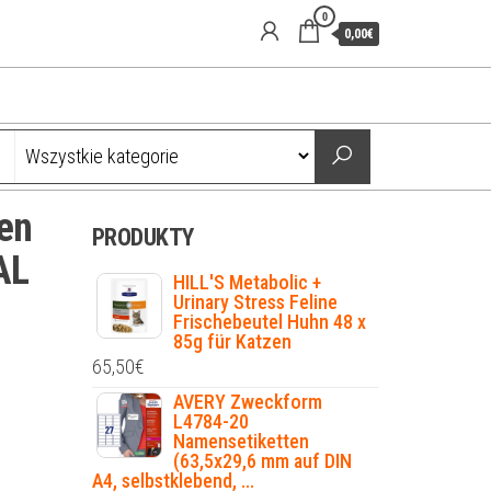
0
0,00€
en
PRODUKTY
AL
HILL'S Metabolic +
Urinary Stress Feline
Frischebeutel Huhn 48 x
85g für Katzen
65,50
€
AVERY Zweckform
L4784-20
Namensetiketten
(63,5x29,6 mm auf DIN
A4, selbstklebend, ...