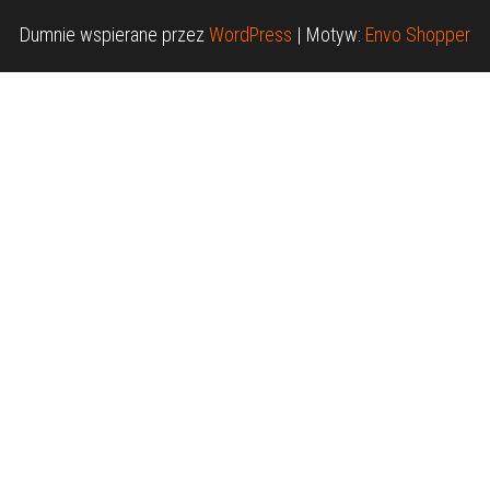
Dumnie wspierane przez
WordPress
|
Motyw:
Envo Shopper