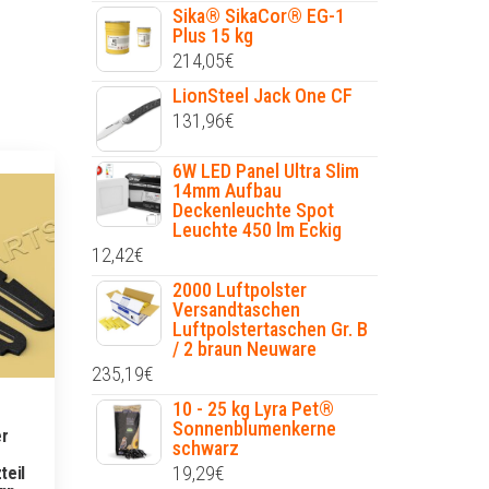
Sika® SikaCor® EG-1
Plus 15 kg
214,05
€
LionSteel Jack One CF
131,96
€
6W LED Panel Ultra Slim
14mm Aufbau
Deckenleuchte Spot
Leuchte 450 lm Eckig
12,42
€
2000 Luftpolster
Versandtaschen
Luftpolstertaschen Gr. B
/ 2 braun Neuware
235,19
€
10 - 25 kg Lyra Pet®
Sonnenblumenkerne
er
schwarz
19,29
€
teil