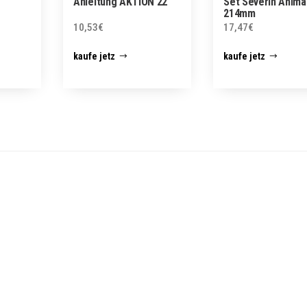
Anleitung AKTION 22
Set Severin Ahlma
214mm
10,53
€
17,47
€
kaufe jetz
kaufe jetz