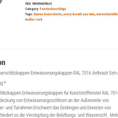
SKU:
980456650be3
Category:
Fensterbeschläge
Tags:
damen boxershorts
,
every breath you take
,
warnschutzkle
weißer rock
on
erschlitzkappen Entwässeriungskappen RAL 7016 Anthrazit Set<
g *
litzkappen Entwässerungskappen für Kunststofffenster RAL 701
bdeckung von Entwässerungsschlitzen an der Außenseite von
er- und Türrahmen Erschwert das Eindringen und Einnisten von
rhindert so die Verstopfung der Belüftungs- und Wasserschl… Meh