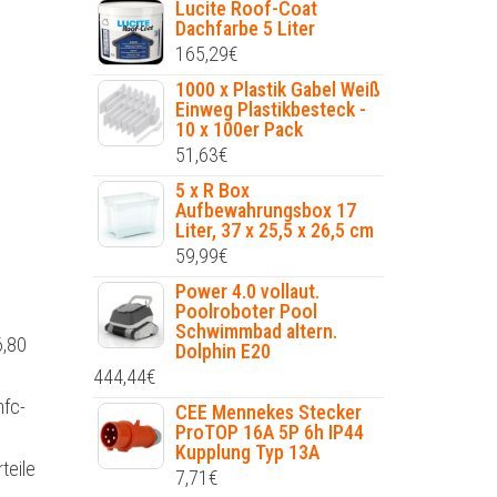
Lucite Roof-Coat
Dachfarbe 5 Liter
165,29
€
1000 x Plastik Gabel Weiß
Einweg Plastikbesteck -
10 x 100er Pack
51,63
€
5 x R Box
Aufbewahrungsbox 17
Liter, 37 x 25,5 x 26,5 cm
59,99
€
Power 4.0 vollaut.
Poolroboter Pool
Schwimmbad altern.
6,80
Dolphin E20
444,44
€
mfc-
CEE Mennekes Stecker
ProTOP 16A 5P 6h IP44
Kupplung Typ 13A
teile
7,71
€