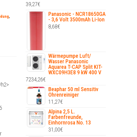
39,27
€
Panasonic - NCR18650GA
idung
,
- 3,6 Volt 3500mAh Li-Ion
8,68
€
Wärmepumpe Luft/
Wasser Panasonic
Aquarea T-CAP Split KIT-
WXC09H3E8 9 kW 400 V
7234,26
€
/h2>
Beaphar 50 ml Sensitiv
Ohrenreiniger
11,27
€
6
Alpina 2,5 L.
Farbenfreunde,
Einhornrosa No. 13
31,00
€
r