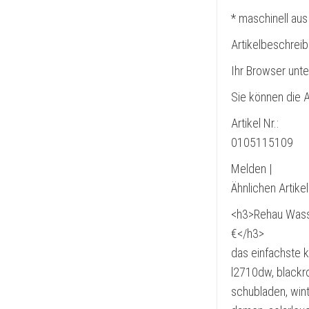
* maschinell aus
Artikelbeschrei
Ihr Browser unte
Sie können die A
Artikel Nr.:
0105115109
Melden |
Ähnlichen Artike
<h3>Rehau Wasse
€</h3>
das einfachste k
l2710dw, blackr
schubladen, win