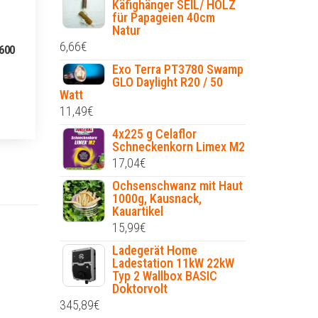
Käfighänger SEIL/ HOLZ
für Papageien 40cm
Natur
6,66
€
1600
Exo Terra PT3780 Swamp
GLO Daylight R20 / 50
Watt
11,49
€
4x225 g Celaflor
Schneckenkorn Limex M2
17,04
€
Ochsenschwanz mit Haut
1000g, Kausnack,
Kauartikel
15,99
€
Ladegerät Home
Ladestation 11kW 22kW
Typ 2 Wallbox BASIC
Doktorvolt
345,89
€