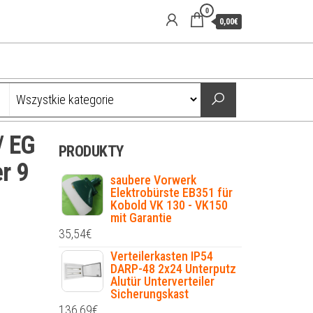
0
0,00€
 EG
PRODUKTY
r 9
saubere Vorwerk
Elektrobürste EB351 für
Kobold VK 130 - VK150
mit Garantie
35,54
€
Verteilerkasten IP54
DARP-48 2x24 Unterputz
Alutür Unterverteiler
Sicherungskast
136,69
€