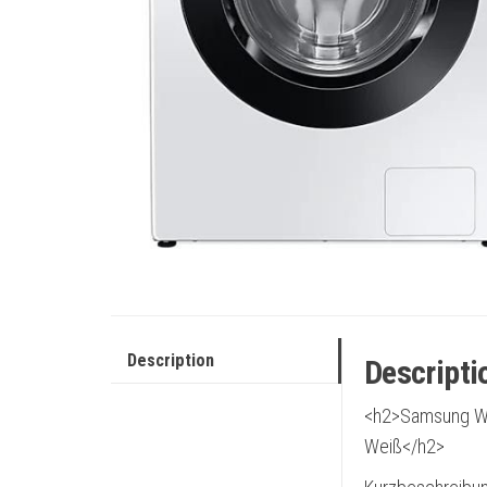
Description
Descripti
<h2>Samsung WW
Weiß</h2>