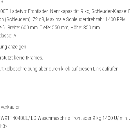
ng
. Ladetyp: Frontlader. Nennkapazität: 9 kg, Schleuder-Klasse: B
ion (Schleudern): 72 dB, Maximale Schleuderdrehzahl: 1400 RPM.
eiß. Breite: 600 mm, Tiefe: 550 mm, Höhe: 850 mm.
klasse: A
bung anzeigen
rstützt keine IFrames.
rtikelbeschreibung aber durch klick auf diesen Link aufrufen.
l verkaufen
91T4048CE/ EG Waschmaschine Frontlader 9 kg 1400 U/ min. 
/h3>