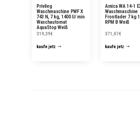
Privileg
Amica WA 14-1 E
Waschmaschine PWF X
Waschmaschine
743 N, 7 kg, 1400 U/ min
Frontlader 7 kg 
Waschautomat
RPM B Weiß
AquaStop Weiß
319,39
€
371,07
€
kaufe jetz
kaufe jetz