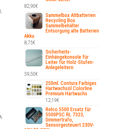
82,90
€
,
Sammelbox Altbatterien
Recycling Box
Sammelbehälter
Entsorgung alte Batterien
Akku
8,75
€
Sicherheits-
Einhängekonsole für
Leiter für Holz-Stufen-
Anlegeleitern
39,50
€
250ml. Contura Farbiges
Hartwachsöl Colorline
Premium Hartwachs
12,19
€
Relco 5500 Ersatz für
5500PSC RL 7323,
A
Dimmertrafo,
Sensorgesteuert 230V-