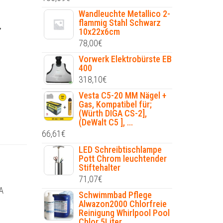
Wandleuchte Metallico 2-
flammig Stahl Schwarz
,
10x22x6cm
78,00
€
Vorwerk Elektrobürste EB
400
318,10
€
Vesta C5-20 MM Nägel +
Gas, Kompatibel für;
(Würth DIGA CS-2],
(DeWalt C5 ], ...
66,61
€
LED Schreibtischlampe
Pott Chrom leuchtender
Stiftehalter
71,07
€
A
Schwimmbad Pflege
Alwazon2000 Chlorfreie
Reinigung Whirlpool Pool
Chlor 5Liter