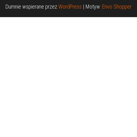
Dumnie wspierane przez
WordPress
|
Motyw:
Envo Shopper