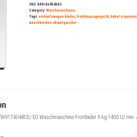
SKU:
b09cde9b4bb3
Category:
Waschmaschinen
Tags:
einkaufswagen kinder
,
handmassagegerät
,
kabel organizer
waschbecken ablaufgarnitur
on
91T4048CE/ EG Waschmaschine Frontlader 9 kg 1400 U/ min. 