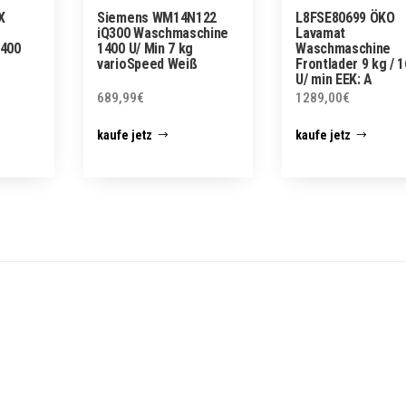
X
Siemens WM14N122
L8FSE80699 ÖKO
iQ300 Waschmaschine
Lavamat
1400
1400 U/ Min 7 kg
Waschmaschine
varioSpeed Weiß
Frontlader 9 kg / 
U/ min EEK: A
689,99
€
1289,00
€
kaufe jetz
kaufe jetz