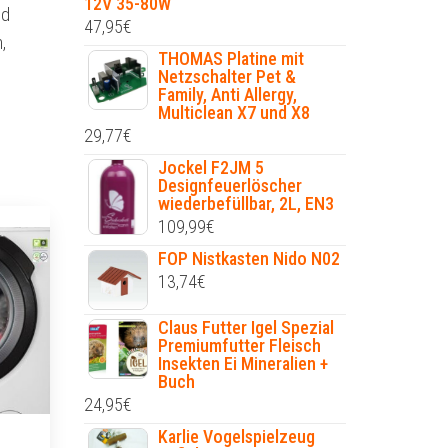
12V 35-80W
nd
47,95
€
,
THOMAS Platine mit
Netzschalter Pet &
Family, Anti Allergy,
Multiclean X7 und X8
29,77
€
Jockel F2JM 5
Designfeuerlöscher
wiederbefüllbar, 2L, EN3
109,99
€
FOP Nistkasten Nido N02
13,74
€
Claus Futter Igel Spezial
Premiumfutter Fleisch
Insekten Ei Mineralien +
Buch
24,95
€
Karlie Vogelspielzeug