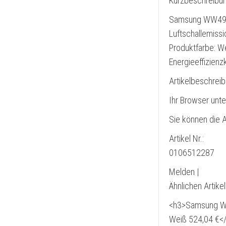
Kurzbeschreibu
Samsung WW4900T
Luftschallemiss
Produktfarbe: W
Energieeffizienz
Artikelbeschrei
Ihr Browser unte
Sie können die A
Artikel Nr.:
0106512287
Melden |
Ähnlichen Artike
<h3>Samsung WW
Weiß 524,04 €<