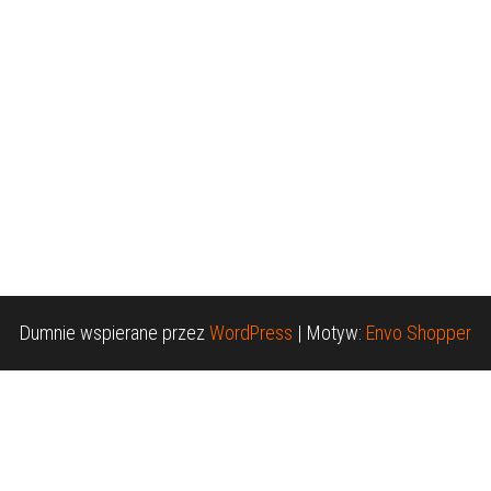
Dumnie wspierane przez
WordPress
|
Motyw:
Envo Shopper