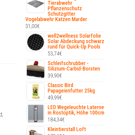
Tierabwehr
Pflanzenschutz
Schutzgitter
Vogelabwehr Katzen Marder
31,00
€
well2wellness Solarfolie
Solar Abdeckung schwarz
rund für Quick-Up Pools
53,74
€
Schleifschrubber -
Silizium-Carbid-Borsten
39,90
€
Classic Bird
Papageienfutter 25kg
49,99
€
LED Wegeleuchte Laterne
in Rostoptik, Höhe 100cm
d,
184,34
€
Kleintierstall Loft