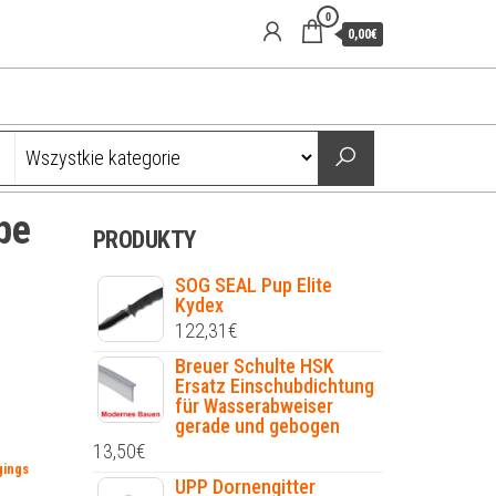
0
0,00€
be
PRODUKTY
SOG SEAL Pup Elite
Kydex
122,31
€
Breuer Schulte HSK
Ersatz Einschubdichtung
für Wasserabweiser
gerade und gebogen
13,50
€
gings
UPP Dornengitter