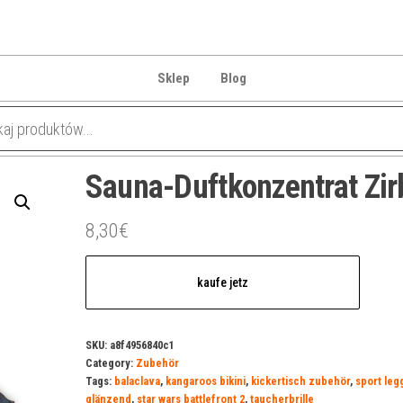
Sklep
Blog
Sauna-Duftkonzentrat Zir
8,30
€
kaufe jetz
SKU:
a8f4956840c1
Category:
Zubehör
Tags:
balaclava
,
kangaroos bikini
,
kickertisch zubehör
,
sport leg
glänzend
,
star wars battlefront 2
,
taucherbrille