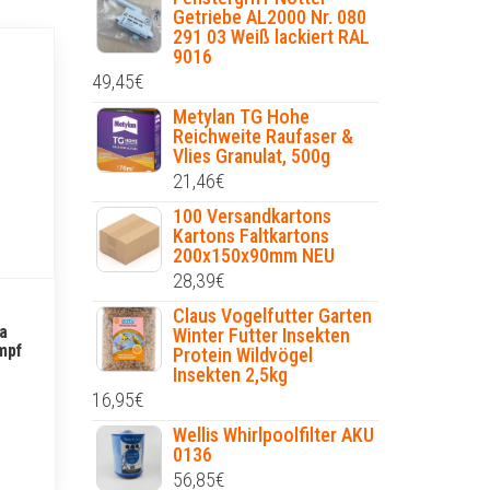
Getriebe AL2000 Nr. 080
291 03 Weiß lackiert RAL
9016
49,45
€
Metylan TG Hohe
Reichweite Raufaser &
Vlies Granulat, 500g
21,46
€
100 Versandkartons
Kartons Faltkartons
200x150x90mm NEU
28,39
€
Claus Vogelfutter Garten
a
Winter Futter Insekten
mpf
Protein Wildvögel
Insekten 2,5kg
16,95
€
Wellis Whirlpoolfilter AKU
0136
56,85
€