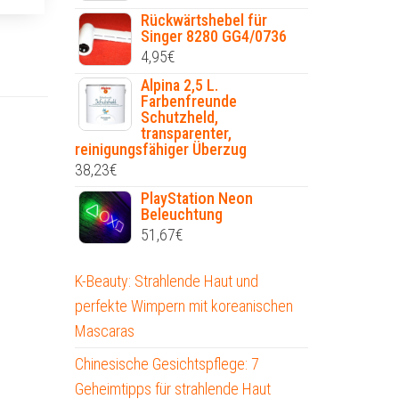
Rückwärtshebel für
Singer 8280 GG4/0736
4,95
€
Alpina 2,5 L.
Farbenfreunde
Schutzheld,
transparenter,
reinigungsfähiger Überzug
38,23
€
PlayStation Neon
Beleuchtung
51,67
€
K-Beauty: Strahlende Haut und
perfekte Wimpern mit koreanischen
Mascaras
Chinesische Gesichtspflege: 7
Geheimtipps für strahlende Haut