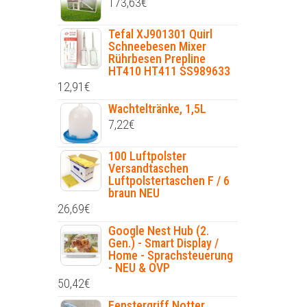
173,63
€
Tefal XJ901301 Quirl
Schneebesen Mixer
Rührbesen Prepline
HT410 HT411 SS989633
12,91
€
Wachteltränke, 1,5L
7,22
€
100 Luftpolster
Versandtaschen
Luftpolstertaschen F / 6
braun NEU
26,69
€
Google Nest Hub (2.
Gen.) - Smart Display /
Home - Sprachsteuerung
- NEU & OVP
50,42
€
Fenstergriff Notter