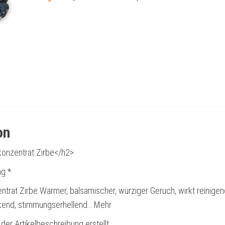
on
onzentrat Zirbe</h2>
g *
trat Zirbe Warmer, balsamischer, würziger Geruch, wirkt reinigen
ärkend, stimmungserhellend… Mehr
 der Artikelbeschreibung erstellt