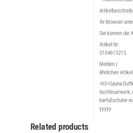
Artikelbeschrei
Ihr Browser unte
Sie können die A
Artikel Nr.:
0104615213
Melden |
Ähnlichen Artike
<h3>Sauna-Duftk
tischfeuerwerk, 
barfußschuhe w
yyyyy
Related products