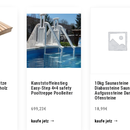
ütze
Kunststoffeinstieg
10kg Saunasteine
holz
Easy-Step 4×4 safety
Diabassteine Saun
Pooltreppe Poolleiter
Aufgusssteine Da
Ofensteine
699,23
€
18,99
€
kaufe jetz
kaufe jetz