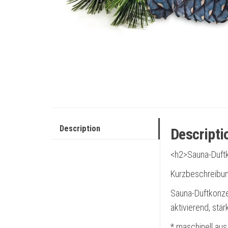
Description
Descripti
<h2>Sauna-Duftk
Kurzbeschreibun
Sauna-Duftkonzen
aktivierend, st
* maschinell aus