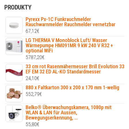
PRODUKTY
Pyrexx Px-1C Funkrauchmelder
Rauchwarnmelder Rauchmelder vernetzbar
67,12
€
LG THERMA V Monoblock Luft/ Wasser
Wärmepumpe HM091MR 9 kW 240 V R32 +
optional WiFi
5787,20
€
33 cm rot Rasenmähermesser Brill Evolution 33
EF EM 32 ED AL-KO Standardmesser
24,10
€
880 x Faltkarton 300 x 200 x 170 mm 1-wellig
552,79
€
Belko® Überwachungskamera, 1080p mit
WLAN & LAN für Aussen,
Bewegungserkennung, ...
55,80
€