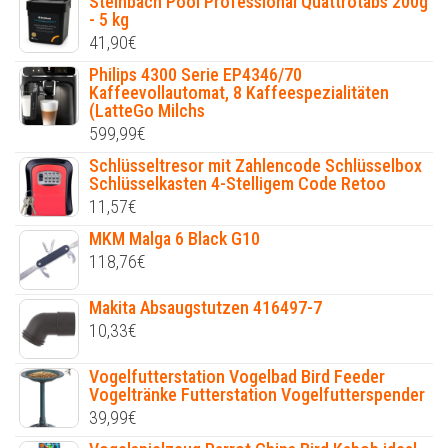
Steinbach Pool Professional Quattrotabs 200g
- 5 kg
41,90
€
Philips 4300 Serie EP4346/70
Kaffeevollautomat, 8 Kaffeespezialitäten
(LatteGo Milchs
599,99
€
Schlüsseltresor mit Zahlencode Schlüsselbox
Schlüsselkasten 4-Stelligem Code Retoo
11,57
€
MKM Malga 6 Black G10
118,76
€
Makita Absaugstutzen 416497-7
10,33
€
Vogelfutterstation Vogelbad Bird Feeder
Vogeltränke Futterstation Vogelfutterspender
39,99
€