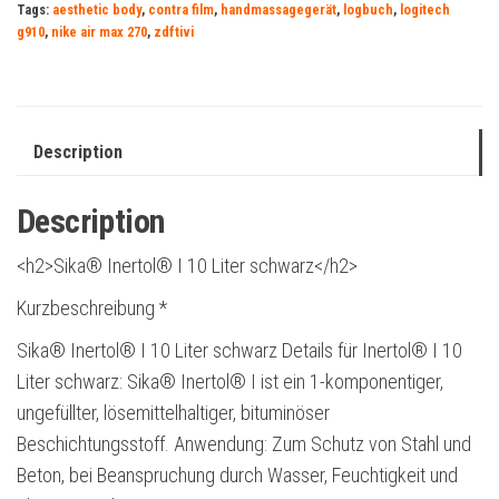
Tags:
aesthetic body
,
contra film
,
handmassagegerät
,
logbuch
,
logitech
g910
,
nike air max 270
,
zdftivi
Description
Description
<h2>Sika® Inertol® I 10 Liter schwarz</h2>
Kurzbeschreibung *
Sika® Inertol® I 10 Liter schwarz Details für Inertol® I 10
Liter schwarz: Sika® Inertol® I ist ein 1-komponentiger,
ungefüllter, lösemittelhaltiger, bituminöser
Beschichtungsstoff. Anwendung: Zum Schutz von Stahl und
Beton, bei Beanspruchung durch Wasser, Feuchtigkeit und