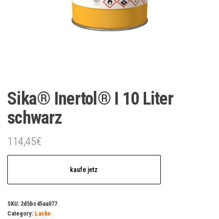
Sika® Inertol® I 10 Liter
schwarz
114,45
€
kaufe jetz
SKU:
2d5bc45aa077
Category:
Lacke