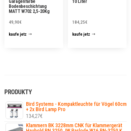
Garagenfarbe
10 Liter
Bodenbeschichtung
MATT W702 2,5-20Kg
49,90
€
184,25
€
kaufe jetz
kaufe jetz
PRODUKTY
Bird Systems - Kompaktleuchte für Vögel 60cm
+ 2x Bird Lamp Pro
134,27
€
Klammern BK 3228mm CNK für Klammergerät
Haubold PN 3250 JW Paslode W16 PN-3250 K