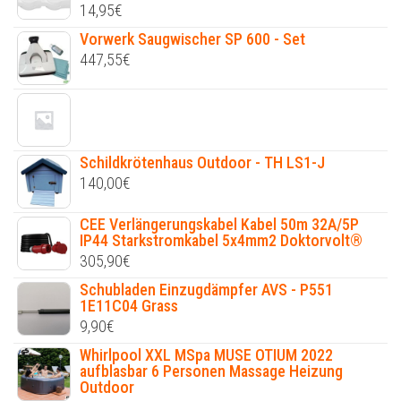
14,95
€
Vorwerk Saugwischer SP 600 - Set
447,55
€
Schildkrötenhaus Outdoor - TH LS1-J
140,00
€
CEE Verlängerungskabel Kabel 50m 32A/5P
IP44 Starkstromkabel 5x4mm2 Doktorvolt®
305,90
€
Schubladen Einzugdämpfer AVS - P551
1E11C04 Grass
9,90
€
Whirlpool XXL MSpa MUSE OTIUM 2022
aufblasbar 6 Personen Massage Heizung
Outdoor