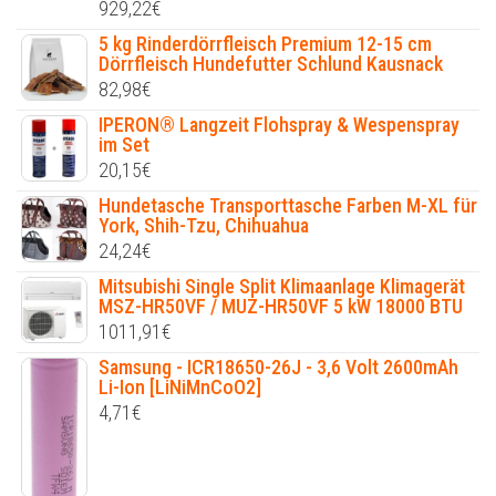
929,22
€
5 kg Rinderdörrfleisch Premium 12-15 cm
Dörrfleisch Hundefutter Schlund Kausnack
82,98
€
IPERON® Langzeit Flohspray & Wespenspray
im Set
20,15
€
Hundetasche Transporttasche Farben M-XL für
York, Shih-Tzu, Chihuahua
24,24
€
Mitsubishi Single Split Klimaanlage Klimagerät
MSZ-HR50VF / MUZ-HR50VF 5 kW 18000 BTU
1011,91
€
Samsung - ICR18650-26J - 3,6 Volt 2600mAh
Li-Ion [LiNiMnCoO2]
4,71
€