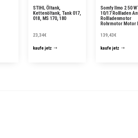
STIHL Öltank,
Somfy Ilmo 2 50 W
Kettenöltank, Tank 017,
10/17 Rollladen An
018, MS 170, 180
Rollladenmotor
Rohrmotor Motor 
23,34
€
139,43
€
kaufe jetz
kaufe jetz