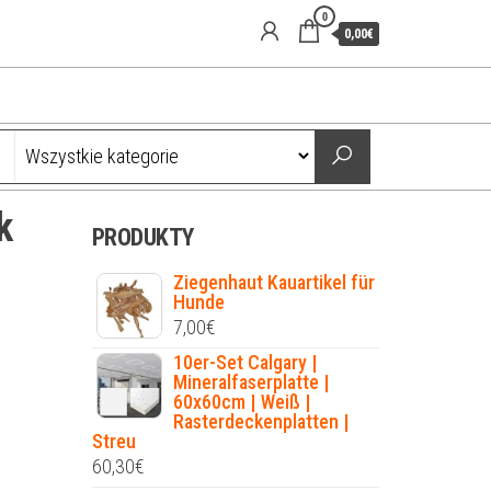
0
0,00€
k
PRODUKTY
Ziegenhaut Kauartikel für
Hunde
7,00
€
10er-Set Calgary |
Mineralfaserplatte |
60x60cm | Weiß |
Rasterdeckenplatten |
Streu
60,30
€