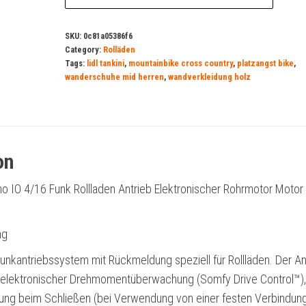
SKU:
0c81a05386f6
Category:
Rolläden
Tags:
lidl tankini
,
mountainbike cross country
,
platzangst bike
,
wanderschuhe mid herren
,
wandverkleidung holz
on
 IO 4/16 Funk Rollladen Antrieb Elektronischer Rohrmotor Motor
ng
Funkantriebssystem mit Rückmeldung speziell für Rollläden. Der An
er elektronischer Drehmomentüberwachung (Somfy Drive Control™),
ung beim Schließen (bei Verwendung von einer festen Verbindung