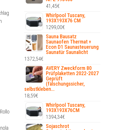
41,45
€
chlag
Whirlpool Tuscany,
193X193X76 CM
n
1299,00
€
Sauna Bausatz
Saunaofen Thermat +
Econ D1 Saunasteuerung
Saunatür Saunalicht
1372,54
€
AVERY Zweckform 80
Prüfplaketten 2022-2027
Geprüft
(fälschungssicher,
selbstkleben...
18,59
€
Whirlpool Tuscany,
193X193X76CM
Rollo
1394,34
€
Sojaschrot
inola