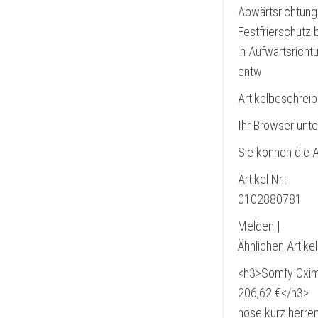
Abwärtsrichtung
Festfrierschutz
in Aufwärtsricht
entw
Artikelbeschrei
Ihr Browser unte
Sie können die A
Artikel Nr.:
0102880781
Melden |
Ähnlichen Artike
<h3>Somfy Oximo
206,62 €</h3>
hose kurz herren