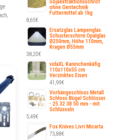
Sojaextraktionsschrot
nge
ohne Gentechnik
Futtermittel ab 1kg
ach,
8,65
€
Ersatzglas Lampenglas
Schusterschirm Opalglas
Ø250mm, Höhe 110mm,
Kragen Ø55mm
38,20
€
vidaXL Kaninchenkäfig
110x110x55 cm
Verzinktes Eisen
41,99
€
Vorhängeschloss Metall
Schloss Bügel Schlösser
- 25 32 38 50 mm - mit
Schlüsseln
5,49
€
Fox Knives Livri Micarta
73,88
€