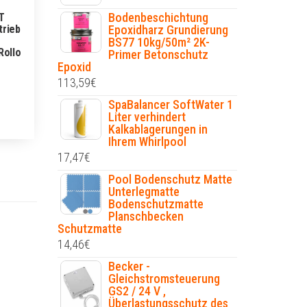
Bodenbeschichtung
T
trieb
Epoxidharz Grundierung
BS77 10kg/50m² 2K-
Rollo
Primer Betonschutz
Epoxid
113,59
€
SpaBalancer SoftWater 1
Liter verhindert
Kalkablagerungen in
Ihrem Whirlpool
17,47
€
Pool Bodenschutz Matte
Unterlegmatte
Bodenschutzmatte
Planschbecken
Schutzmatte
14,46
€
Becker -
Gleichstromsteuerung
GS2 / 24 V ,
Überlastungsschutz des