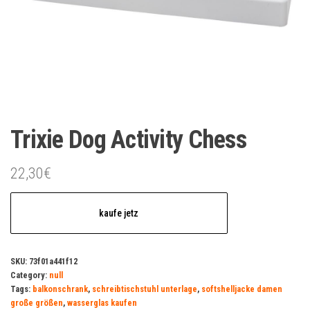
Trixie Dog Activity Chess
22,30
€
kaufe jetz
SKU:
73f01a441f12
Category:
null
Tags:
balkonschrank
,
schreibtischstuhl unterlage
,
softshelljacke damen
große größen
,
wasserglas kaufen