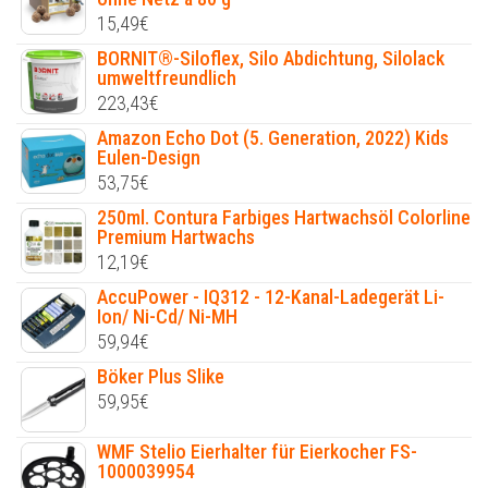
15,49
€
BORNIT®-Siloflex, Silo Abdichtung, Silolack
umweltfreundlich
223,43
€
Amazon Echo Dot (5. Generation, 2022) Kids
Eulen-Design
53,75
€
250ml. Contura Farbiges Hartwachsöl Colorline
Premium Hartwachs
12,19
€
AccuPower - IQ312 - 12-Kanal-Ladegerät Li-
Ion/ Ni-Cd/ Ni-MH
59,94
€
Böker Plus Slike
59,95
€
WMF Stelio Eierhalter für Eierkocher FS-
1000039954