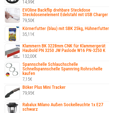
14,99
€
EVOline Backflip drehbare Steckdose
Steckdosenelement Edelstahl mit USB Charger
79,50
€
Körnerfutter (blau) mit SBK 25kg, Hühnerfutter
35,11
€
Klammern BK 3228mm CNK für Klammergerät
Haubold PN 3250 JW Paslode W16 PN-3250 K
132,00
€
Spannschelle Schlauchschelle
Schnellspannschelle Spannring Rohrschelle
kaufen
7,15
€
Böker Plus Mini Tracker
79,95
€
Rabalux Milano Außen Sockelleuchte 1x E27
schwarz