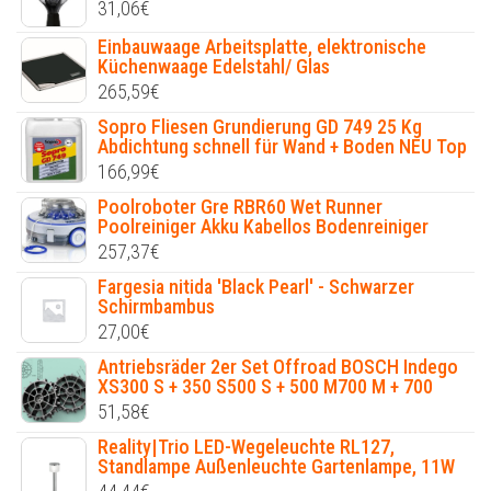
31,06
€
Einbauwaage Arbeitsplatte, elektronische
Küchenwaage Edelstahl/ Glas
265,59
€
Sopro Fliesen Grundierung GD 749 25 Kg
Abdichtung schnell für Wand + Boden NEU Top
166,99
€
Poolroboter Gre RBR60 Wet Runner
Poolreiniger Akku Kabellos Bodenreiniger
257,37
€
Fargesia nitida 'Black Pearl' - Schwarzer
Schirmbambus
27,00
€
Antriebsräder 2er Set Offroad BOSCH Indego
XS300 S + 350 S500 S + 500 M700 M + 700
51,58
€
Reality|Trio LED-Wegeleuchte RL127,
Standlampe Außenleuchte Gartenlampe, 11W