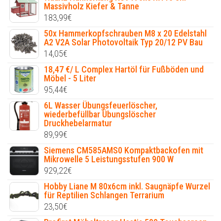
Massivholz Kiefer & Tanne
183,99
€
50x Hammerkopfschrauben M8 x 20 Edelstahl
A2 V2A Solar Photovoltaik Typ 20/12 PV Bau
14,05
€
18,47 €/ L Complex Hartöl für Fußböden und
Möbel - 5 Liter
95,44
€
6L Wasser Übungsfeuerlöscher,
wiederbefüllbar Übungslöscher
Druckhebelarmatur
89,99
€
Siemens CM585AMS0 Kompaktbackofen mit
Mikrowelle 5 Leistungsstufen 900 W
929,22
€
Hobby Liane M 80x6cm inkl. Saugnäpfe Wurzel
für Reptilien Schlangen Terrarium
23,50
€