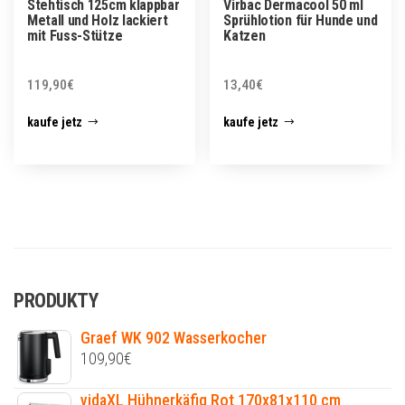
Stehtisch 125cm klappbar
Virbac Dermacool 50 ml
Metall und Holz lackiert
Sprühlotion für Hunde und
mit Fuss-Stütze
Katzen
119,90
€
13,40
€
kaufe jetz
kaufe jetz
PRODUKTY
Graef WK 902 Wasserkocher
109,90
€
vidaXL Hühnerkäfig Rot 170x81x110 cm