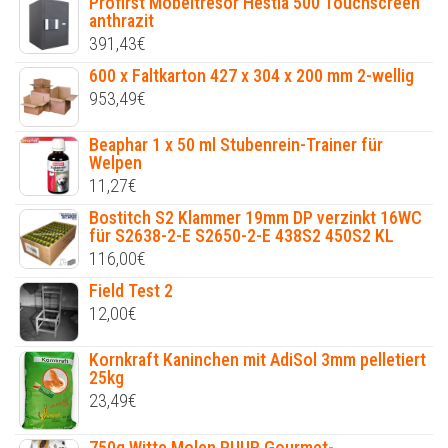
Profirst Möbeltresor Hestia 500 Touchscreen
anthrazit
391,43
€
600 x Faltkarton 427 x 304 x 200 mm 2-wellig
953,49
€
Beaphar 1 x 50 ml Stubenrein-Trainer für
Welpen
11,27
€
Bostitch S2 Klammer 19mm DP verzinkt 16WC
für S2638-2-E S2650-2-E 438S2 450S2 KL
116,00
€
Field Test 2
12,00
€
Kornkraft Kaninchen mit AdiSol 3mm pelletiert
25kg
23,49
€
750g Witte Molen PUUR Gourmet-