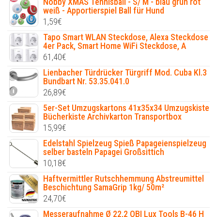
Nobby XMAS Tennisball - S/ M - blau grün rot
weiß - Apportierspiel Ball für Hund
1,59
€
Tapo Smart WLAN Steckdose, Alexa Steckdose
4er Pack, Smart Home WiFi Steckdose, A
61,40
€
Lienbacher Türdrücker Türgriff Mod. Cuba Kl.3
Bundbart Nr. 53.35.041.0
26,89
€
5er-Set Umzugskartons 41x35x34 Umzugskiste
Bücherkiste Archivkarton Transportbox
15,99
€
Edelstahl Spielzeug Spieß Papageienspielzeug
selber basteln Papagei Großsittich
10,18
€
Haftvermittler Rutschhemmung Abstreumittel
Beschichtung SamaGrip 1kg/ 50m²
24,70
€
Messeraufnahme Ø 22,2 OBI Lux Tools B-46 H