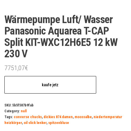
Wärmepumpe Luft/ Wasser
Panasonic Aquarea T-CAP
Split KIT-WXC12H6E5 12 kW
230 V
7751,07
€
kaufe jetz
SKU:
5b5f587b9fab
Category:
null
Tags:
converse chucks
,
dickies 874 damen
,
moossalbe
,
niedertemperatur
heizkörper
,
oil slick lenker
,
spitzenbluse