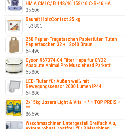
HM A CMI C/ B 148/46 158/46 C-B-46 HA
35,50
€
Baumit HolzContact 25 kg
153,80
€
250 Papier-Tragetaschen Papiertüten Tüten
Papiertaschen 32 + 12x40 Braun
54,49
€
Dyson 967374-04 Filter Hepa für CY22
Absolute Animal Pro Musclehead Parkett
55,80
€
LED-Fluter für Außen weiß mit
Bewegungssensor 2000 Lumen IP44
64,88
€
2x15kg Josera Light & Vital * * * TOP PREIS *
**
86,69
€
Waschmaschinen Untergestell Dreifach Alu,
extrem robust, rostfrei, für 3 Maschinen