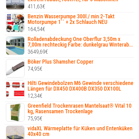
411,63
€
Benzin Wasserpumpe 300l./ min 2-Takt
Motorpumpe 1´´ + 2x Schlauch NEU
164,54
€
Rolladenabdeckung One Oberflur 3,50m x
7,00m rechteckig Farbe: dunkelgrau Winterab...
3649,69
€
Böker Plus Shamsher Copper
74,95
€
Hilti Gewindebolzen M6 Gewinde verschiedene
Längen für DX450 DX400B DX350 DX100L
12,34
€
Greenfield Trockenrasen Mantelsaat® Vital 10
kg, Rasensamen Trockenlage
75,95
€
vidaXL Wärmeplatte für Küken und Entenküken
40x40 cm