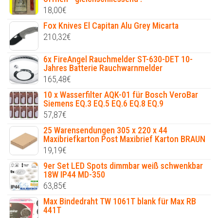
18,00
€
Fox Knives El Capitan Alu Grey Micarta
210,32
€
6x FireAngel Rauchmelder ST-630-DET 10-
Jahres Batterie Rauchwarnmelder
165,48
€
10 x Wasserfilter AQK-01 für Bosch VeroBar
Siemens EQ.3 EQ.5 EQ.6 EQ.8 EQ.9
57,87
€
25 Warensendungen 305 x 220 x 44
Maxibriefkarton Post Maxibrief Karton BRAUN
19,19
€
9er Set LED Spots dimmbar weiß schwenkbar
18W IP44 MD-350
63,85
€
Max Bindedraht TW 1061T blank für Max RB
441T