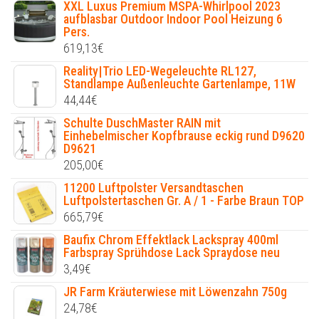
XXL Luxus Premium MSPA-Whirlpool 2023
aufblasbar Outdoor Indoor Pool Heizung 6
Pers.
619,13
€
Reality|Trio LED-Wegeleuchte RL127,
Standlampe Außenleuchte Gartenlampe, 11W
44,44
€
Schulte DuschMaster RAIN mit
Einhebelmischer Kopfbrause eckig rund D9620
D9621
205,00
€
11200 Luftpolster Versandtaschen
Luftpolstertaschen Gr. A / 1 - Farbe Braun TOP
665,79
€
Baufix Chrom Effektlack Lackspray 400ml
Farbspray Sprühdose Lack Spraydose neu
3,49
€
JR Farm Kräuterwiese mit Löwenzahn 750g
24,78
€