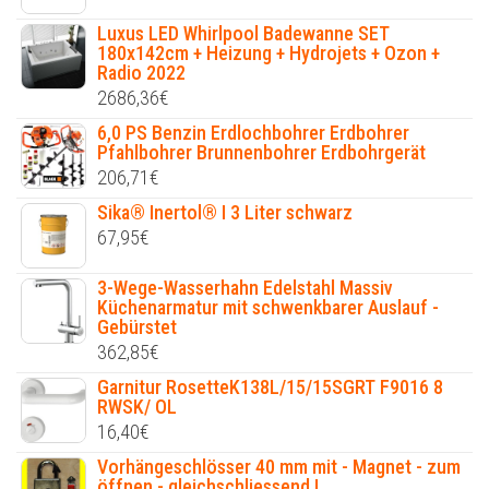
Luxus LED Whirlpool Badewanne SET
180x142cm + Heizung + Hydrojets + Ozon +
Radio 2022
2686,36
€
6,0 PS Benzin Erdlochbohrer Erdbohrer
Pfahlbohrer Brunnenbohrer Erdbohrgerät
206,71
€
Sika® Inertol® I 3 Liter schwarz
67,95
€
3-Wege-Wasserhahn Edelstahl Massiv
Küchenarmatur mit schwenkbarer Auslauf -
Gebürstet
362,85
€
Garnitur RosetteK138L/15/15SGRT F9016 8
RWSK/ OL
16,40
€
Vorhängeschlösser 40 mm mit - Magnet - zum
öffnen - gleichschliessend !