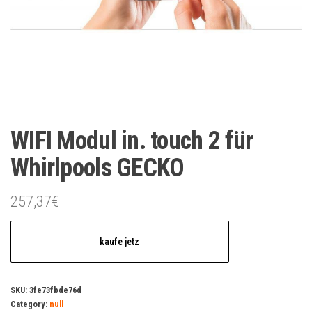
WIFI Modul in. touch 2 für
Whirlpools GECKO
257,37
€
kaufe jetz
SKU:
3fe73fbde76d
Category:
null