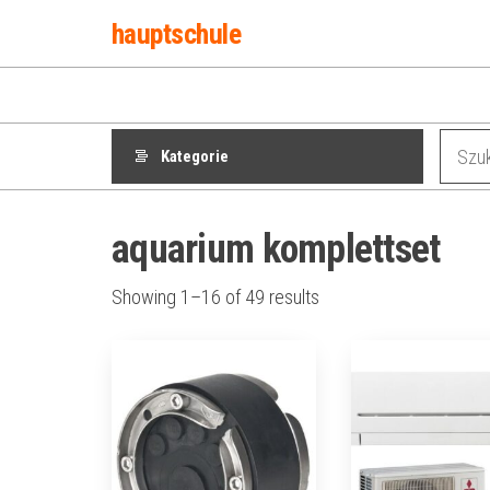
Przejdź
hauptschule
do
treści
Kategorie
aquarium komplettset
Showing 1–16 of 49 results