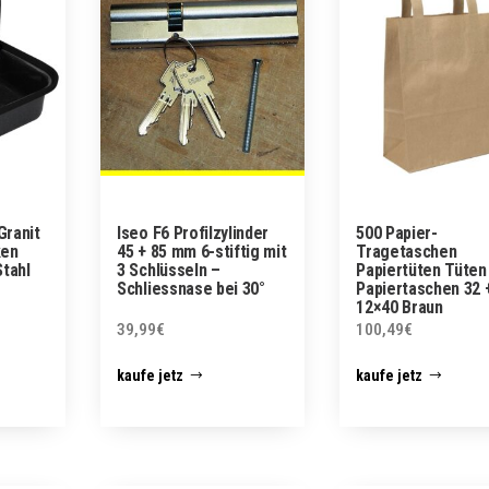
ranit
Iseo F6 Profilzylinder
500 Papier-
ken
45 + 85 mm 6-stiftig mit
Tragetaschen
tahl
3 Schlüsseln –
Papiertüten Tüten
Schliessnase bei 30°
Papiertaschen 32 
12×40 Braun
39,99
€
100,49
€
kaufe jetz
kaufe jetz