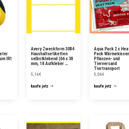
Avery Zweckform 3084
Aqua Pack 2 x Hea
eter
Haushaltsetiketten
Pack Wärmekissen
ium IR1
selbstklebend (66 x 38
Pflanzen- und
mm, 18 Aufkleber …
Tierversand
Tiertransport
5,16
€
5,06
€
kaufe jetz
kaufe jetz