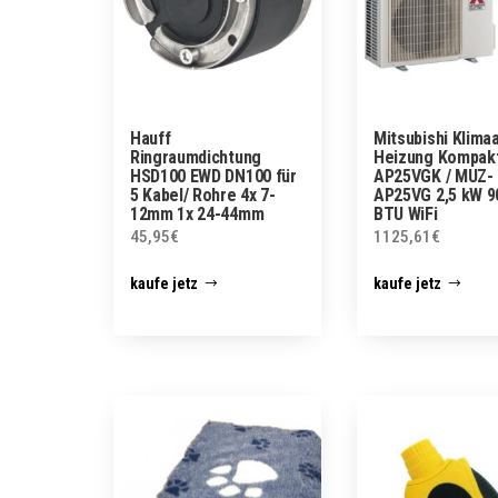
Hauff
Mitsubishi Klima
Ringraumdichtung
Heizung Kompak
HSD100 EWD DN100 für
AP25VGK / MUZ-
5 Kabel/ Rohre 4x 7-
AP25VG 2,5 kW 9
12mm 1x 24-44mm
BTU WiFi
45,95
€
1125,61
€
kaufe jetz
kaufe jetz