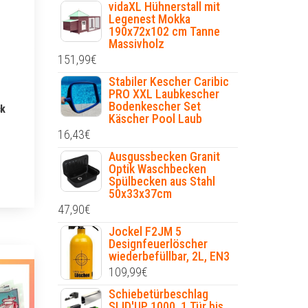
vidaXL Hühnerstall mit
Legenest Mokka
190x72x102 cm Tanne
Massivholz
151,99
€
Stabiler Kescher Caribic
PRO XXL Laubkescher
Bodenkescher Set
ck
Käscher Pool Laub
16,43
€
Ausgussbecken Granit
Optik Waschbecken
Spülbecken aus Stahl
50x33x37cm
47,90
€
Jockel F2JM 5
Designfeuerlöscher
wiederbefüllbar, 2L, EN3
109,99
€
Schiebetürbeschlag
SLID'UP 1000, 1 Tür bis