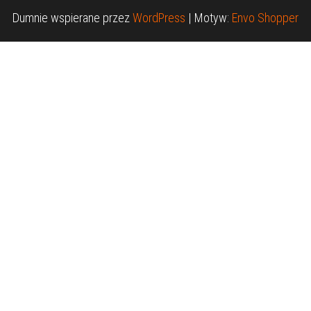
Dumnie wspierane przez
WordPress
|
Motyw:
Envo Shopper