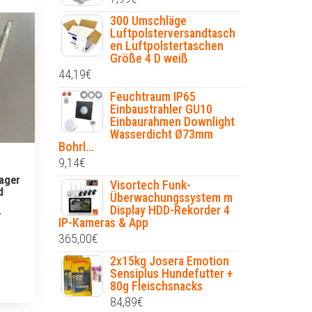
300 Umschläge
Luftpolsterversandtasch
en Luftpolstertaschen
Größe 4 D weiß
44,19
€
Feuchtraum IP65
Einbaustrahler GU10
Einbaurahmen Downlight
Wasserdicht Ø73mm
Bohrl...
9,14
€
lager
Visortech Funk-
d
Überwachungssystem m
Display HDD-Rekorder 4
r
IP-Kameras & App
365,00
€
2x15kg Josera Emotion
Sensiplus Hundefutter +
80g Fleischsnacks
84,89
€