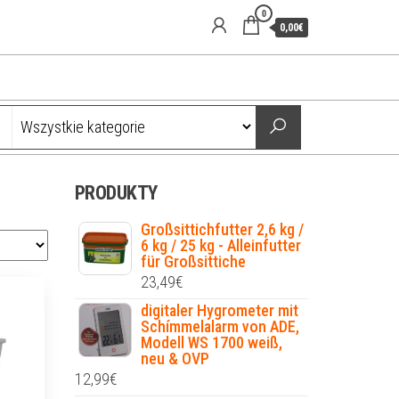
0
0,00€
PRODUKTY
Großsittichfutter 2,6 kg /
6 kg / 25 kg - Alleinfutter
für Großsittiche
23,49
€
digitaler Hygrometer mit
Schímmelalarm von ADE,
Modell WS 1700 weiß,
neu & OVP
12,99
€