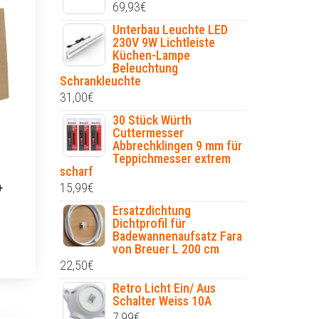
69,93
€
Unterbau Leuchte LED
230V 9W Lichtleiste
Küchen-Lampe
Beleuchtung
Schrankleuchte
31,00
€
30 Stück Würth
Cuttermesser
Abbrechklingen 9 mm für
Teppichmesser extrem
scharf
15,99
€
+
Ersatzdichtung
Dichtprofil für
Badewannenaufsatz Fara
von Breuer L 200 cm
22,50
€
Retro Licht Ein/ Aus
Schalter Weiss 10A
7,99
€