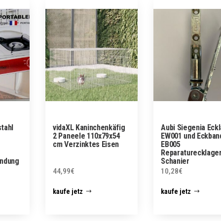
tahl
vidaXL Kaninchenkäfig
Aubi Siegenia Eck
2 Paneele 110x79x54
EW001 und Eckban
cm Verzinktes Eisen
EB005
Reparaturecklage
ündung
Schanier
44,99
€
10,28
€
kaufe jetz
kaufe jetz