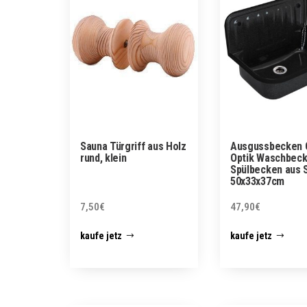
Sauna Türgriff aus Holz
Ausgussbecken G
rund, klein
Optik Waschbec
Spülbecken aus S
50x33x37cm
7,50
€
47,90
€
kaufe jetz
kaufe jetz