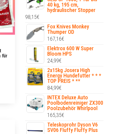
40 kg, 195 cm,
hydraulischer Stopper
98,15
€
Fox Knives Monkey
Thumper OD
167,16
€
Elektrox 600 W Super
t
Bloom HPS
 für
24,99
€
2x15kg Josera High
Energy Hundefutter * * *
TOP PREIS * **
84,99
€
INTEX Deluxe Auto
Poolbodenreiniger ZX300
Poolzubehör Whirlpool
165,35
€
Teleskoprohr Dyson V6
SV06 Fluffy Fluffy Plus