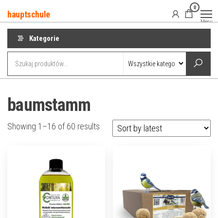
Przejdź
0
hauptschule
do
Menu
treści
Kategorie
baumstamm
Showing 1–16 of 60 results