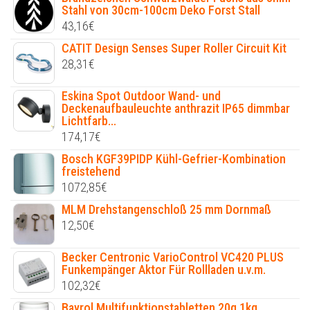
Stahl von 30cm-100cm Deko Forst Stall
43,16
€
CATIT Design Senses Super Roller Circuit Kit
28,31
€
Eskina Spot Outdoor Wand- und
Deckenaufbauleuchte anthrazit IP65 dimmbar
Lichtfarb...
174,17
€
Bosch KGF39PIDP Kühl-Gefrier-Kombination
freistehend
1072,85
€
MLM Drehstangenschloß 25 mm Dornmaß
12,50
€
Becker Centronic VarioControl VC420 PLUS
Funkempänger Aktor Für Rollladen u.v.m.
102,32
€
Bayrol Multifunktionstabletten 20g 1kg