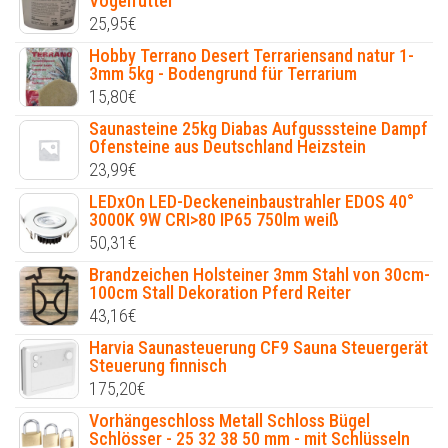
Vogelfutter
25,95
€
Hobby Terrano Desert Terrariensand natur 1-
3mm 5kg - Bodengrund für Terrarium
15,80
€
Saunasteine 25kg Diabas Aufgusssteine Dampf
Ofensteine aus Deutschland Heizstein
23,99
€
LEDxOn LED-Deckeneinbaustrahler EDOS 40°
3000K 9W CRI>80 IP65 750lm weiß
50,31
€
Brandzeichen Holsteiner 3mm Stahl von 30cm-
100cm Stall Dekoration Pferd Reiter
43,16
€
Harvia Saunasteuerung CF9 Sauna Steuergerät
Steuerung finnisch
175,20
€
Vorhängeschloss Metall Schloss Bügel
Schlösser - 25 32 38 50 mm - mit Schlüsseln