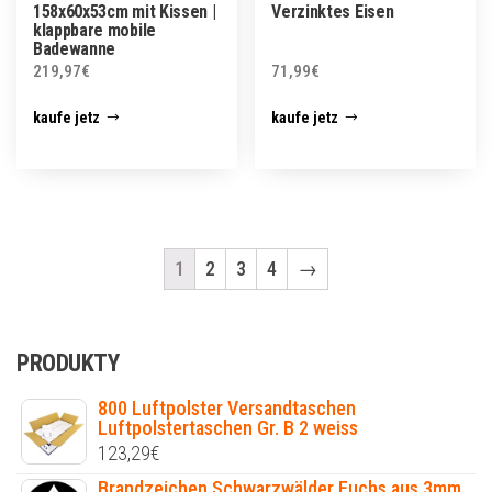
158x60x53cm mit Kissen |
Verzinktes Eisen
klappbare mobile
Badewanne
219,97
€
71,99
€
kaufe jetz
kaufe jetz
1
2
3
4
→
PRODUKTY
800 Luftpolster Versandtaschen
Luftpolstertaschen Gr. B 2 weiss
123,29
€
Brandzeichen Schwarzwälder Fuchs aus 3mm