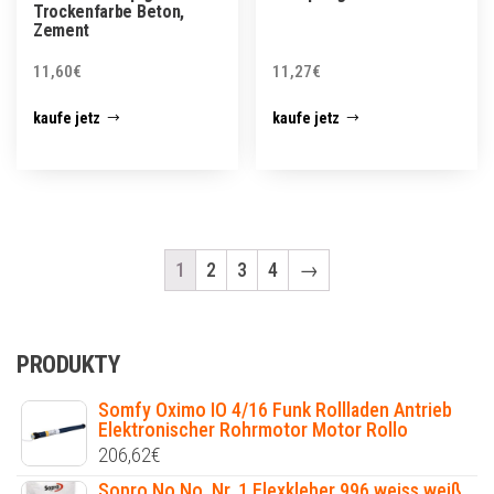
Trockenfarbe Beton,
Zement
11,60
€
11,27
€
kaufe jetz
kaufe jetz
1
2
3
4
→
PRODUKTY
Somfy Oximo IO 4/16 Funk Rollladen Antrieb
Elektronischer Rohrmotor Motor Rollo
206,62
€
Sopro No No. Nr. 1 Flexkleber 996 weiss weiß