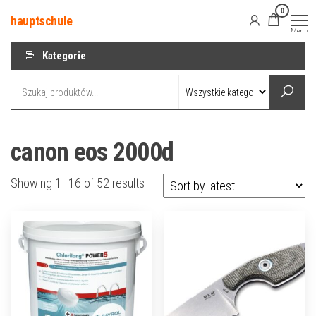
Przejdź
0
hauptschule
do
Menu
treści
Kategorie
canon eos 2000d
Showing 1–16 of 52 results