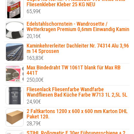
Fliesenkleber Kleber 25 KG NEU
65,99
€
Edelstahlschornstein - Wandrosette /
Wetterkragen Premium 0,6mm Einwandig Kamin
20,16
€
Kaminkehrerleiter Dachleiter Nr. 74314 Alu 3,96
m 14 Sprossen
163,83
€
Max Bindedraht TW 1061T blank für Max RB
441T
250,00
€
Fliesenlack Fliesenfarbe Wandfarbe
Wandfliesen Bad Küche Farbe W713 1L 2,5L 5L
24,90
€
2 Faltkartons 1200 x 600 x 600 mm Karton DHL
Paket 120.
28,79
€
STIHL Rollomatic E 30er Führungsschiene + 2