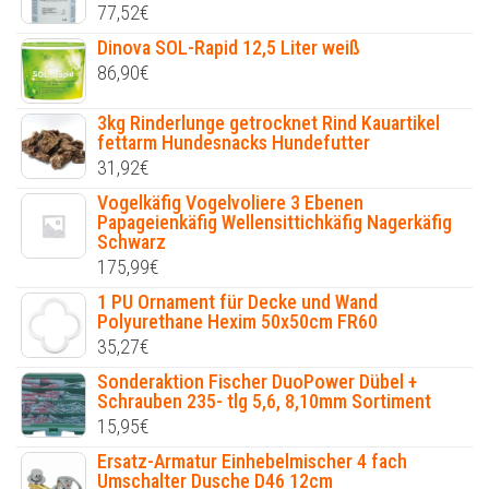
77,52
€
Dinova SOL-Rapid 12,5 Liter weiß
86,90
€
3kg Rinderlunge getrocknet Rind Kauartikel
fettarm Hundesnacks Hundefutter
31,92
€
Vogelkäfig Vogelvoliere 3 Ebenen
Papageienkäfig Wellensittichkäfig Nagerkäfig
Schwarz
175,99
€
1 PU Ornament für Decke und Wand
Polyurethane Hexim 50x50cm FR60
35,27
€
Sonderaktion Fischer DuoPower Dübel +
Schrauben 235- tlg 5,6, 8,10mm Sortiment
15,95
€
Ersatz-Armatur Einhebelmischer 4 fach
Umschalter Dusche D46 12cm