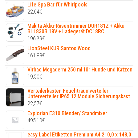
Life Spa Bar für Whirlpools
22,64
€
Makita Akku-Rasentrimmer DUR181Z + Akku
BL1830B 18V + Ladegerät DC18RC
196,39
€
LionSteel KUR Santos Wood
161,88
€
Virbac Megaderm 250 ml für Hunde und Katzen
19,50
€
Verteilerkasten Feuchtraumverteiler
Unterverteiler IP65 12 Module Sicherungskast
22,57
€
Explorian E310 Blender/ Standmixer
495,10
€
easy Label Etiketten Premium A4 210,0 x 148,0