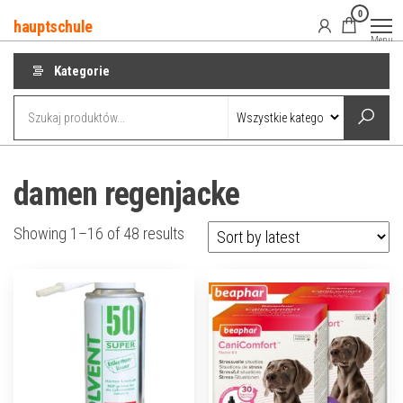
Przejdź
0
hauptschule
do
Menu
treści
Kategorie
damen regenjacke
Showing 1–16 of 48 results