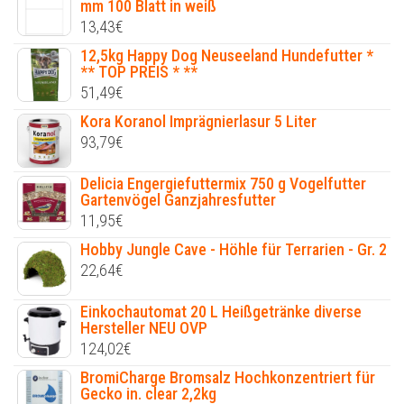
mm 100 Blatt in weiß
13,43
€
12,5kg Happy Dog Neuseeland Hundefutter *
** TOP PREIS * **
51,49
€
Kora Koranol Imprägnierlasur 5 Liter
93,79
€
Delicia Engergiefuttermix 750 g Vogelfutter
Gartenvögel Ganzjahresfutter
11,95
€
Hobby Jungle Cave - Höhle für Terrarien - Gr. 2
22,64
€
Einkochautomat 20 L Heißgetränke diverse
Hersteller NEU OVP
124,02
€
BromiCharge Bromsalz Hochkonzentriert für
Gecko in. clear 2,2kg