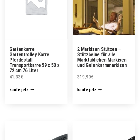
Gartenkarre
2 Markisen Stützen –
Gartentrolley Karre
Stützbeine für alle
Pferdestall
Marktüblichen Markisen
Transportkarre 59 x 50 x
und Gelenkarmmarkisen
72 cm 76 Liter
41,33
€
319,90
€
kaufe jetz
kaufe jetz