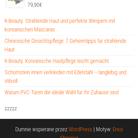
79,90
€
K-Beauty: Strahlende Haut und perfekte Wimpern mit
koreanischen Mascaras
Chinesische Gesichtspflege: 7 Geheimtipps für strahlende
Haut
K-Beauty: Koreanische Hautpflege leicht gemacht
Schornstein innen verkleiden mit Edelstahl – langlebig und
stilvoll
Warum PVC-Türen die ideale Wahl für Ihr Zuhause sind
zzzzz
Dumnie wspierane przez
WordPress
|
Motyw:
Envo
Shopper