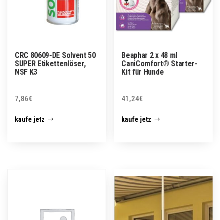
CRC 80609-DE Solvent 50
Beaphar 2 x 48 ml
SUPER Etikettenlöser,
CaniComfort® Starter-
NSF K3
Kit für Hunde
7,86
€
41,24
€
kaufe jetz
kaufe jetz