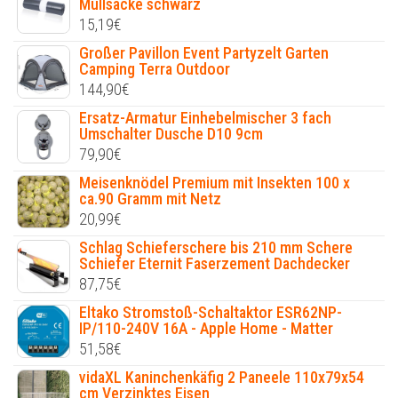
Müllsäcke schwarz
15,19
€
Großer Pavillon Event Partyzelt Garten
Camping Terra Outdoor
144,90
€
Ersatz-Armatur Einhebelmischer 3 fach
Umschalter Dusche D10 9cm
79,90
€
Meisenknödel Premium mit Insekten 100 x
ca.90 Gramm mit Netz
20,99
€
Schlag Schieferschere bis 210 mm Schere
Schiefer Eternit Faserzement Dachdecker
87,75
€
Eltako Stromstoß-Schaltaktor ESR62NP-
IP/110-240V 16A - Apple Home - Matter
51,58
€
vidaXL Kaninchenkäfig 2 Paneele 110x79x54
cm Verzinktes Eisen