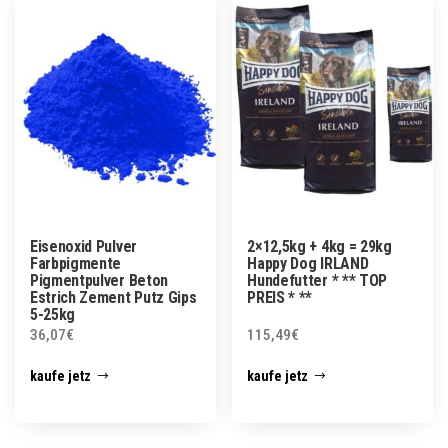
Eisenoxid Pulver
2×12,5kg + 4kg = 29kg
Farbpigmente
Happy Dog IRLAND
Pigmentpulver Beton
Hundefutter * ** TOP
Estrich Zement Putz Gips
PREIS * **
5-25kg
36,07
€
115,49
€
kaufe jetz
kaufe jetz