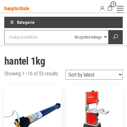
Przejdź
0
hauptschule
do
Menu
treści
Kategorie
hantel 1kg
Showing 1–16 of 55 results