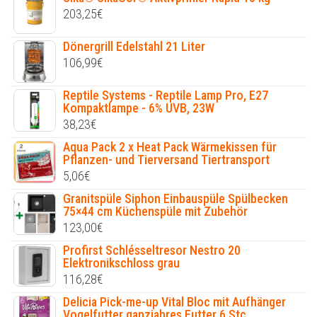
203,25
€
Dönergrill Edelstahl 21 Liter
106,99
€
Reptile Systems - Reptile Lamp Pro, E27
Kompaktlampe - 6% UVB, 23W
38,23
€
Aqua Pack 2 x Heat Pack Wärmekissen für
Pflanzen- und Tierversand Tiertransport
5,06
€
Granitspüle Siphon Einbauspüle Spülbecken
75×44 cm Küchenspüle mit Zubehör
123,00
€
Profirst Schlésseltresor Nestro 20
Elektronikschloss grau
116,28
€
Delicia Pick-me-up Vital Bloc mit Aufhänger
Vogelfutter ganzjahres Futter 6 Stc