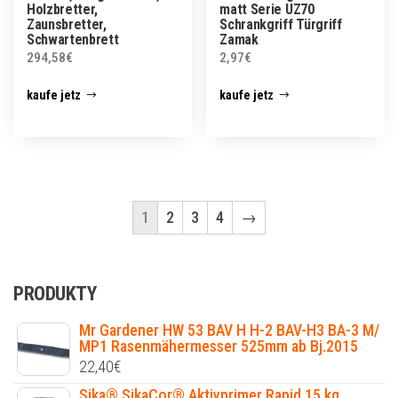
Holzbretter,
matt Serie UZ70
Zaunsbretter,
Schrankgriff Türgriff
Schwartenbrett
Zamak
294,58
€
2,97
€
kaufe jetz
kaufe jetz
1
2
3
4
→
PRODUKTY
Mr Gardener HW 53 BAV H H-2 BAV-H3 BA-3 M/
MP1 Rasenmähermesser 525mm ab Bj.2015
22,40
€
Sika® SikaCor® Aktivprimer Rapid 15 kg