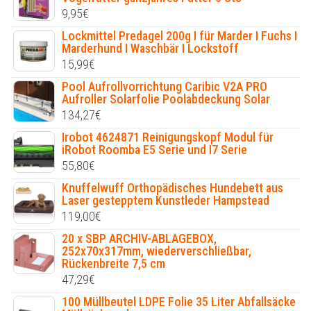
9,95
€
Lockmittel Predagel 200g I für Marder I Fuchs I
Marderhund I Waschbär I Lockstoff
15,99
€
Pool Aufrollvorrichtung Caribic V2A PRO
Aufroller Solarfolie Poolabdeckung Solar
134,27
€
Irobot 4624871 Reinigungskopf Modul für
iRobot Roomba E5 Serie und I7 Serie
55,80
€
Knuffelwuff Orthopädisches Hundebett aus
Laser gestepptem Kunstleder Hampstead
119,00
€
20 x SBP ARCHIV-ABLAGEBOX,
252x70x317mm, wiederverschließbar,
Rückenbreite 7,5 cm
47,29
€
100 Müllbeutel LDPE Folie 35 Liter Abfallsäcke