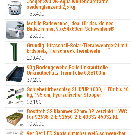
Jaeger 390 2K-Aqua Whiteboardfarbe
seidenglänzend 2,5 kg
155,40
€
Mobile Badewanne, Ideal für das kleines
Badezimmer, 97x54x63cm Schwänlein®
123,00
€
Grundig Ultraschall-Solar-Tierabwehrgerät mit
Erdspieß, Tierschreck Tierabwehr
200,47
€
90g Bodengewebe Folie Unkrautfolie
Unkrautschutz Trennfolie 0,8x100m
37,20
€
Schiebetürbeschlag SLID'UP 1000, 1 Tür bis 40
kg, 195 cm, hydraulischer Stopper
98,15
€
Bostitch S2 Klammer 32mm DP verzinkt 16WC
für S2638-2-E S2650-2-E 438S2 450S2 KL
106,00
€
9er Set LED Spots dimmbar weiß schwenkbar