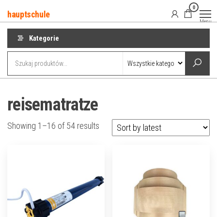
Przejdź
0
hauptschule
do
Menu
treści
Kategorie
reisematratze
Showing 1–16 of 54 results