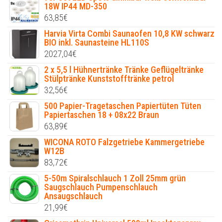
18W IP44 MD-350
63,85
€
Harvia Virta Combi Saunaofen 10,8 KW schwarz
BIO inkl. Saunasteine HL110S
2027,04
€
2 x 5,5 l Hühnertränke Tränke Geflügeltränke
Stülptränke Kunststofftränke petrol
32,56
€
500 Papier-Tragetaschen Papiertüten Tüten
Papiertaschen 18 + 08x22 Braun
63,89
€
WICONA ROTO Falzgetriebe Kammergetriebe
W12B
83,72
€
5-50m Spiralschlauch 1 Zoll 25mm grün
Saugschlauch Pumpenschlauch
Ansaugschlauch
21,99
€