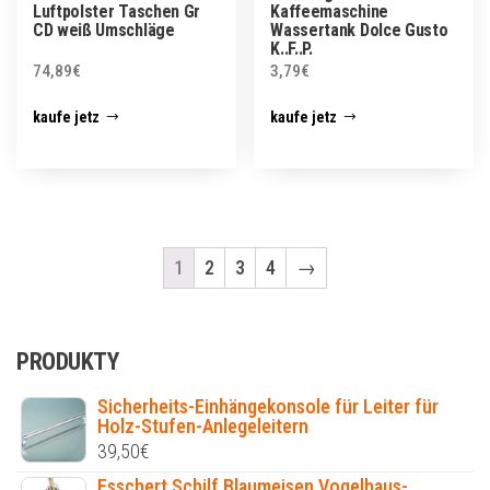
Luftpolster Taschen Gr
Kaffeemaschine
CD weiß Umschläge
Wassertank Dolce Gusto
K..F..P.
74,89
€
3,79
€
kaufe jetz
kaufe jetz
1
2
3
4
→
PRODUKTY
Sicherheits-Einhängekonsole für Leiter für
Holz-Stufen-Anlegeleitern
39,50
€
Esschert Schilf Blaumeisen Vogelhaus-