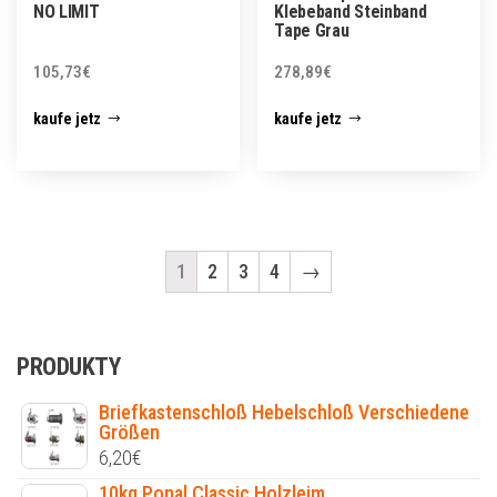
NO LIMIT
Klebeband Steinband
Tape Grau
105,73
€
278,89
€
kaufe jetz
kaufe jetz
1
2
3
4
→
PRODUKTY
Briefkastenschloß Hebelschloß Verschiedene
Größen
6,20
€
10kg Ponal Classic Holzleim