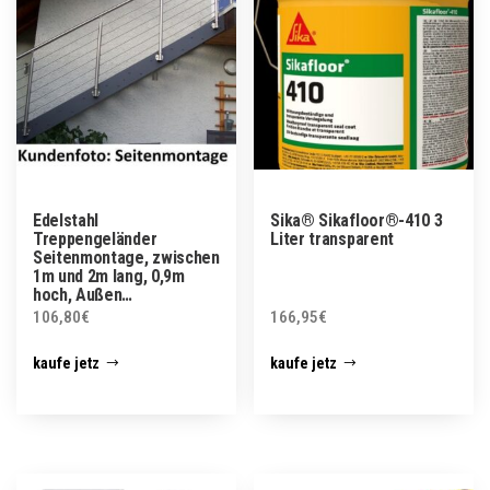
Edelstahl
Sika® Sikafloor®-410 3
Treppengeländer
Liter transparent
Seitenmontage, zwischen
1m und 2m lang, 0,9m
hoch, Außen…
106,80
€
166,95
€
kaufe jetz
kaufe jetz