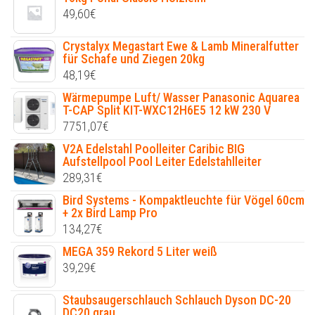
49,60
€
Crystalyx Megastart Ewe & Lamb Mineralfutter
für Schafe und Ziegen 20kg
48,19
€
Wärmepumpe Luft/ Wasser Panasonic Aquarea
T-CAP Split KIT-WXC12H6E5 12 kW 230 V
7751,07
€
V2A Edelstahl Poolleiter Caribic BIG
Aufstellpool Pool Leiter Edelstahlleiter
289,31
€
Bird Systems - Kompaktleuchte für Vögel 60cm
+ 2x Bird Lamp Pro
134,27
€
MEGA 359 Rekord 5 Liter weiß
39,29
€
Staubsaugerschlauch Schlauch Dyson DC-20
DC20 grau