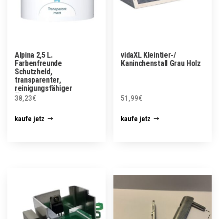
Alpina 2,5 L.
vidaXL Kleintier-/
Farbenfreunde
Kaninchenstall Grau Holz
Schutzheld,
transparenter,
reinigungsfähiger
Überzug
38,23
€
51,99
€
kaufe jetz
kaufe jetz