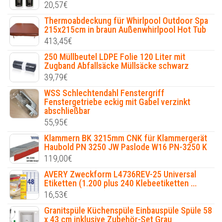
20,57
€
Thermoabdeckung für Whirlpool Outdoor Spa
215x215cm in braun Außenwhirlpool Hot Tub
413,45
€
250 Müllbeutel LDPE Folie 120 Liter mit
Zugband Abfallsäcke Müllsäcke schwarz
39,79
€
WSS Schlechtendahl Fenstergriff
Fenstergetriebe eckig mit Gabel verzinkt
abschließbar
55,95
€
Klammern BK 3215mm CNK für Klammergerät
Haubold PN 3250 JW Paslode W16 PN-3250 K
119,00
€
AVERY Zweckform L4736REV-25 Universal
Etiketten (1.200 plus 240 Klebeetiketten ...
16,53
€
Granitspüle Küchenspüle Einbauspüle Spüle 58
x 43 cm inklusive Zubehör-Set Grau