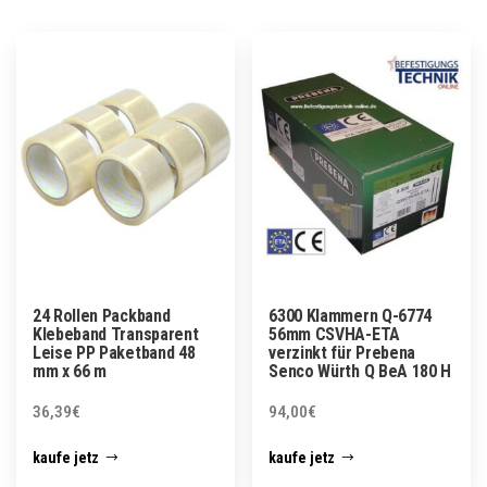
24 Rollen Packband
6300 Klammern Q-6774
Klebeband Transparent
56mm CSVHA-ETA
Leise PP Paketband 48
verzinkt für Prebena
mm x 66 m
Senco Würth Q BeA 180 H
36,39
€
94,00
€
kaufe jetz
kaufe jetz