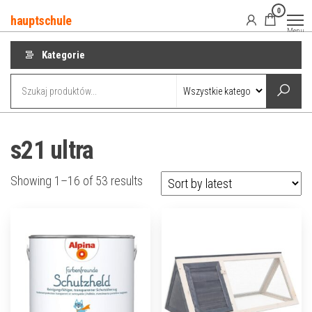
Przejdź
0
hauptschule
do
Menu
treści
Kategorie
s21 ultra
Showing 1–16 of 53 results