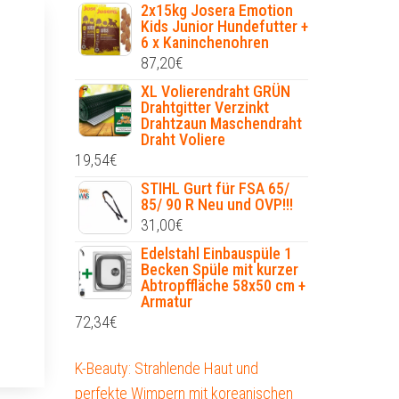
2x15kg Josera Emotion
Kids Junior Hundefutter +
6 x Kaninchenohren
87,20
€
XL Volierendraht GRÜN
Drahtgitter Verzinkt
Drahtzaun Maschendraht
Draht Voliere
19,54
€
STIHL Gurt für FSA 65/
85/ 90 R Neu und OVP!!!
31,00
€
Edelstahl Einbauspüle 1
Becken Spüle mit kurzer
Abtropffläche 58x50 cm +
Armatur
72,34
€
K-Beauty: Strahlende Haut und
perfekte Wimpern mit koreanischen