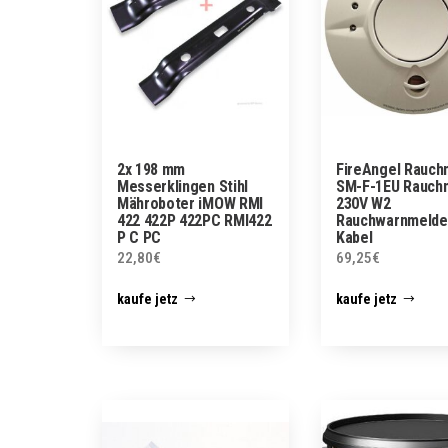
2x 198 mm
FireAngel Rauch
Messerklingen Stihl
SM-F-1EU Rauch
Mähroboter iMOW RMI
230V W2
422 422P 422PC RMI422
Rauchwarnmelde
P C PC
Kabel
22,80
€
69,25
€
kaufe jetz
kaufe jetz