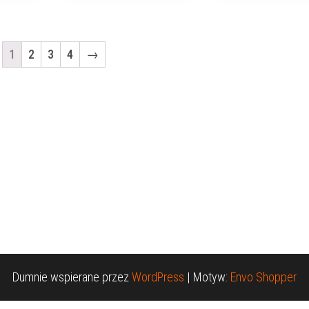
1
2
3
4
→
Dumnie wspierane przez
WordPress
|
Motyw:
Envo Shopper