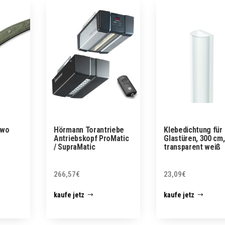
Two
Hörmann Torantriebe
Klebedichtung für
Antriebskopf ProMatic
Glastüren, 300 cm,
/ SupraMatic
transparent weiß
266,57
€
23,09
€
kaufe jetz
kaufe jetz