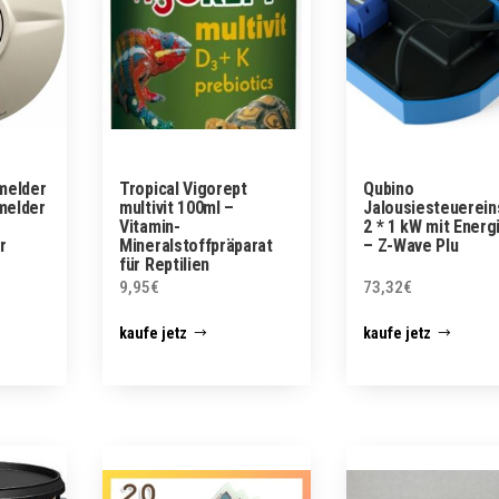
melder
Tropical Vigorept
Qubino
melder
multivit 100ml –
Jalousiesteuerein
Vitamin-
2 * 1 kW mit Energ
r
Mineralstoffpräparat
– Z-Wave Plu
für Reptilien
9,95
€
73,32
€
kaufe jetz
kaufe jetz