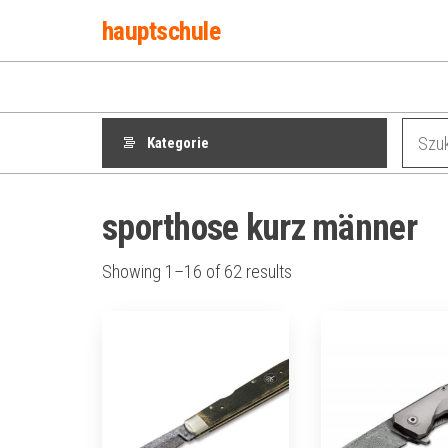
Przejdź
hauptschule
do
treści
Kategorie
sporthose kurz männer
Showing 1–16 of 62 results