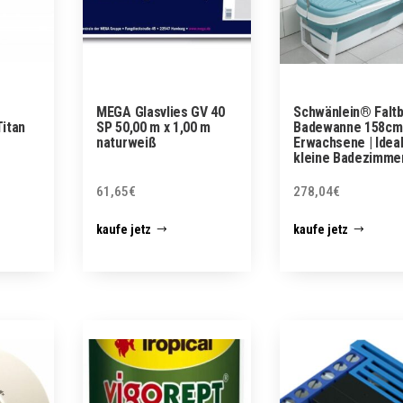
MEGA Glasvlies GV 40
Schwänlein® Falt
itan
SP 50,00 m x 1,00 m
Badewanne 158cm
naturweiß
Erwachsene | Ideal
kleine Badezimmer
61,65
€
278,04
€
kaufe jetz
kaufe jetz