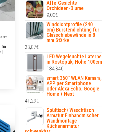
Affe-Gesichts-
Orchideen-Blume
9,00
€
Winddichtprofile (240
cm) Bürstendichtung für
Glasschiebewände in 8
bare
mm Stärke
 für
33,07
€
 |
LED Wegeleuchte Laterne
in Rostoptik, Höhe 100cm
184,34
€
smart 360° WLAN Kamara,
APP per Smartphone
oder Alexa Echo, Google
Home + Nest
41,29
€
Spültisch/ Waschtisch
Armatur Einhandmischer
Wandmontage
Küchenarmatur
schwenkbar