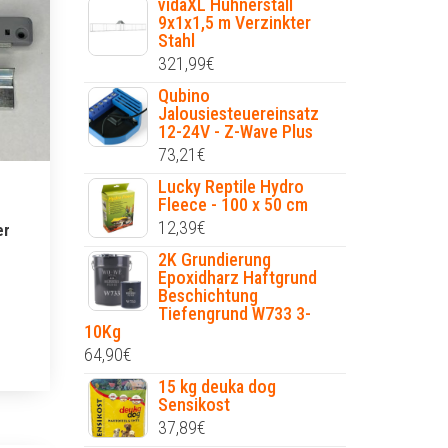
vidaXL Hühnerstall
9x1x1,5 m Verzinkter
Stahl
321,99
€
Qubino
Jalousiesteuereinsatz
12-24V - Z-Wave Plus
73,21
€
Lucky Reptile Hydro
Fleece - 100 x 50 cm
12,39
€
er
2K Grundierung
Epoxidharz Haftgrund
Beschichtung
Tiefengrund W733 3-
10Kg
64,90
€
15 kg deuka dog
Sensikost
37,89
€