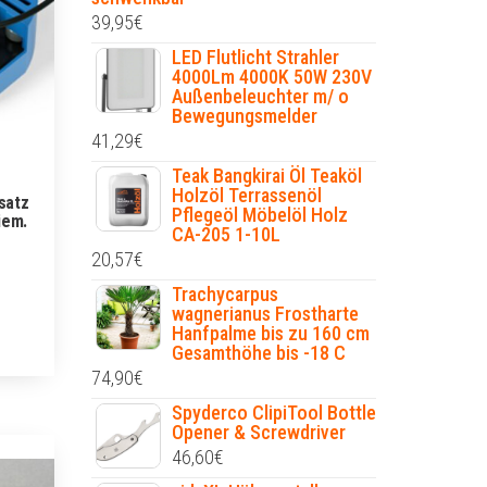
39,95
€
LED Flutlicht Strahler
4000Lm 4000K 50W 230V
Außenbeleuchter m/ o
Bewegungsmelder
41,29
€
Teak Bangkirai Öl Teaköl
Holzöl Terrassenöl
satz
Pflegeöl Möbelöl Holz
iem.
CA-205 1-10L
20,57
€
Trachycarpus
wagnerianus Frostharte
Hanfpalme bis zu 160 cm
Gesamthöhe bis -18 C
74,90
€
Spyderco ClipiTool Bottle
Opener & Screwdriver
46,60
€