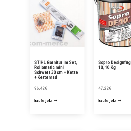
STIHL Garnitur im Set,
Sopro Designfug
Rollomatic mini
10, 10 Kg
Schwert 30 cm + Kette
+ Kettenrad
96,42
€
47,22
€
kaufe jetz
kaufe jetz