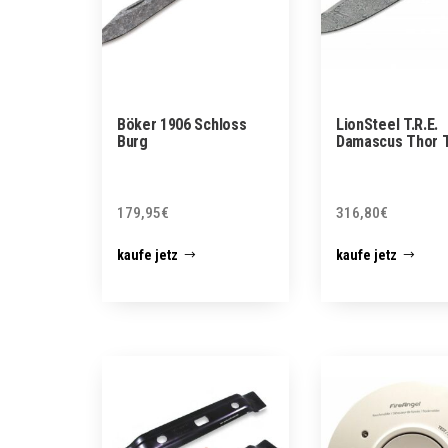
Böker 1906 Schloss
LionSteel T.R.E.
Burg
Damascus Thor T
179,95
€
316,80
€
kaufe jetz
kaufe jetz