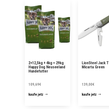
2×12,5kg + 4kg = 29kg
LionSteel Jack 
Happy Dog Neuseeland
Micarta Green
Hundefutter
109,69
€
139,00
€
kaufe jetz
kaufe jetz