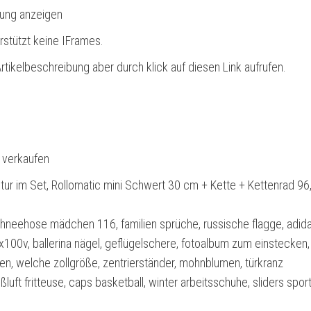
bung anzeigen
rstützt keine IFrames.
rtikelbeschreibung aber durch klick auf diesen Link aufrufen.
l verkaufen
tur im Set, Rollomatic mini Schwert 30 cm + Kette + Kettenrad 96
chneehose mädchen 116, familien sprüche, russische flagge, adid
lm x100v, ballerina nägel, geflügelschere, fotoalbum zum einstecken,
ten, welche zollgröße, zentrierständer, mohnblumen, türkranz
luft fritteuse, caps basketball, winter arbeitsschuhe, sliders spor