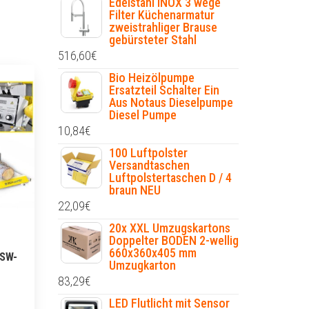
Edelstahl INOX 3 wege
Filter Küchenarmatur
zweistrahliger Brause
gebürsteter Stahl
516,60
€
Bio Heizölpumpe
Ersatzteil Schalter Ein
Aus Notaus Dieselpumpe
Diesel Pumpe
10,84
€
100 Luftpolster
Versandtaschen
Luftpolstertaschen D / 4
braun NEU
22,09
€
20x XXL Umzugskartons
Doppelter BODEN 2-wellig
660x360x405 mm
BSW-
Umzugkarton
83,29
€
LED Flutlicht mit Sensor