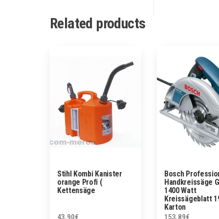
Related products
Stihl Kombi Kanister
Bosch Professio
orange Profi (
Handkreissäge G
Kettensäge
1400 Watt
Kreissägeblatt 
Karton
43,90
€
153,89
€