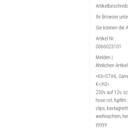
Artikelbeschrei
Ihr Browser unte
Sie können die A
Artikel Nr.:
0066023101
Melden |
Ähnlichen Artike
<h3>STIHL Garni
€</h3>
230v auf 12v, s
hose rot, fujifi
clips, kastagnet
weihnachten, heiß
yyyyy