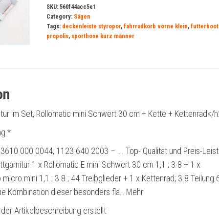
SKU:
560f44acc5e1
Category:
Sägen
Tags:
deckenleiste styropor
,
fahrradkorb vorne klein
,
futterboot
propolis
,
sporthose kurz männer
on
tur im Set, Rollomatic mini Schwert 30 cm + Kette + Kettenrad</
g *
3610 000 0044, 1123 640 2003 – …. Top- Qualität und Preis-Leis
ttgarnitur 1 x Rollomatic E mini Schwert 30 cm 1,1 ; 3 8 + 1 x
icro mini 1,1 ; 3 8 ; 44 Treibglieder + 1 x Kettenrad; 3 8 Teilung 
ie Kombination dieser besonders fla… Mehr
 der Artikelbeschreibung erstellt