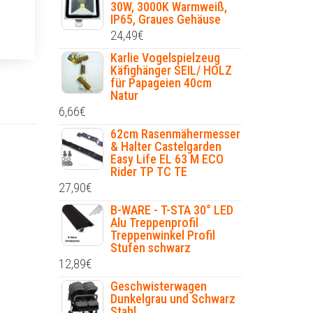
30W, 3000K Warmweiß,
IP65, Graues Gehäuse
24,49
€
Karlie Vogelspielzeug
Käfighänger SEIL/ HOLZ
für Papageien 40cm
Natur
6,66
€
62cm Rasenmähermesser
& Halter Castelgarden
Easy Life EL 63 M ECO
Rider TP TC TE
27,90
€
B-WARE - T-STA 30° LED
Alu Treppenprofil
Treppenwinkel Profil
Stufen schwarz
12,89
€
Geschwisterwagen
Dunkelgrau und Schwarz
Stahl