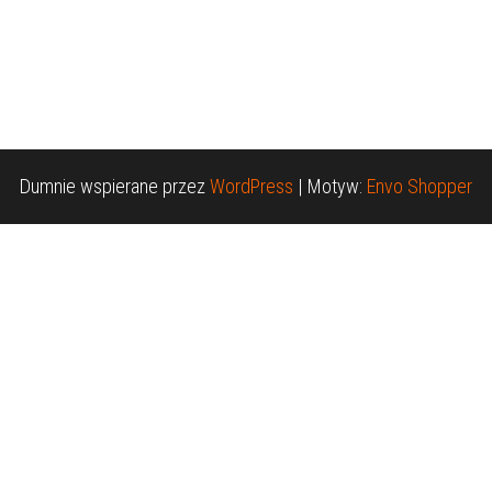
Dumnie wspierane przez
WordPress
|
Motyw:
Envo Shopper