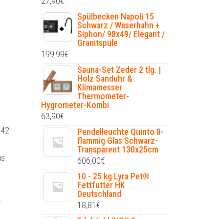
27,90
€
Spülbecken Napoli 15
Schwarz / Waserhahn +
Siphon/ 98x49/ Elegant /
Granitspüle
199,99
€
Sauna-Set Zeder 2 tlg. |
Holz Sanduhr &
Klimamesser
Thermometer-
Hygrometer-Kombi
63,90
€
,42
Pendelleuchte Quinto 8-
flammig Glas Schwarz-
Transparent 130x25cm
as
606,00
€
10 - 25 kg Lyra Pet®
Fettfutter HK
Deutschland
t
18,81
€