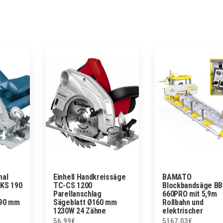
nal
Einhell Handkreissäge
BAMATO
KS 190
TC-CS 1200
Blockbandsäge B
Parellanschlag
660PRO mit 5,9m
190 mm
Sägeblatt Ø160 mm
Rollbahn und
1230W 24 Zähne
elektrischer
Höhenverstellung
56,99
€
5167,03
€