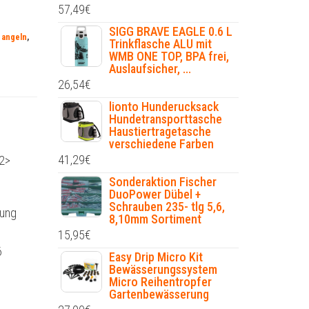
57,49
€
SIGG BRAVE EAGLE 0.6 L
 angeln
,
Trinkflasche ALU mit
WMB ONE TOP, BPA frei,
Auslaufsicher, ...
26,54
€
lionto Hunderucksack
Hundetransporttasche
Haustiertragetasche
verschiedene Farben
41,29
€
h2>
Sonderaktion Fischer
DuoPower Dübel +
Schrauben 235- tlg 5,6,
tung
8,10mm Sortiment
15,95
€
6
Easy Drip Micro Kit
Bewässerungssystem
Micro Reihentropfer
Gartenbewässerung