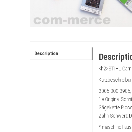
Description
Descripti
<h2>STIHL Garni
Kurzbeschreibun
3005 000 3905, 
1e Original Schni
Sägekette Picco m
Zahn Schwert: D
* maschinell aus