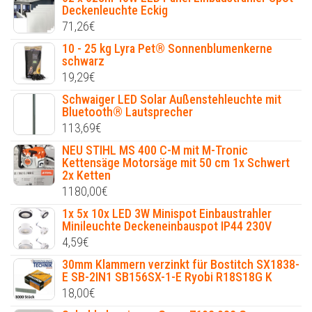
Deckenleuchte Eckig
71,26
€
10 - 25 kg Lyra Pet® Sonnenblumenkerne
schwarz
19,29
€
Schwaiger LED Solar Außenstehleuchte mit
Bluetooth® Lautsprecher
113,69
€
NEU STIHL MS 400 C-M mit M-Tronic
Kettensäge Motorsäge mit 50 cm 1x Schwert
2x Ketten
1180,00
€
1x 5x 10x LED 3W Minispot Einbaustrahler
Minileuchte Deckeneinbauspot IP44 230V
4,59
€
30mm Klammern verzinkt für Bostitch SX1838-
E SB-2IN1 SB156SX-1-E Ryobi R18S18G K
18,00
€