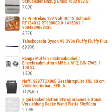
Schubladeneinzug Grass 7602 032 G
7,00
€
4x Printrelais 12V Volt DC 1S Schrack
RT134012 RT930009 0-1415061-1
9004839068430
2,77
€
Teleskoprohr Dyson V6 SV06 Fluffy Fluffy Plus
69,93
€
Rampa Muffen / Schraubdübel /
Einschraubmuttern M5 bis M12, DIN 7965, 1-
100 St.
1,20
€
Neff, S297TCX00E Geschirrspüler XXL 60 cm
Vollintegrierbar , EEK: A
1129,85
€
2 qm Deckenplatten Styroporpaneele Stuck
Verkleidung Decke Wand Platte 50x50cm
20,08
€