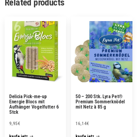
Related products
Delicia Pick-me-up
50 – 200 Stk. Lyra Pet®
Energie Blocs mit
Premium Sommerknödel
Aufhänger Vogelfutter 6
mit Netz à 85 g
Stck
9,95
€
16,14
€
kaufe jetz
kaufe jetz