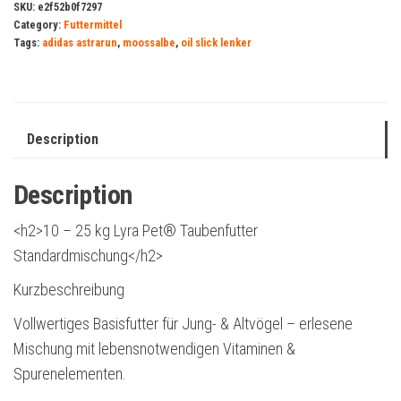
SKU:
e2f52b0f7297
Category:
Futtermittel
Tags:
adidas astrarun
,
moossalbe
,
oil slick lenker
Description
Description
<h2>10 – 25 kg Lyra Pet® Taubenfutter
Standardmischung</h2>
Kurzbeschreibung
Vollwertiges Basisfutter für Jung- & Altvögel – erlesene
Mischung mit lebensnotwendigen Vitaminen &
Spurenelementen.