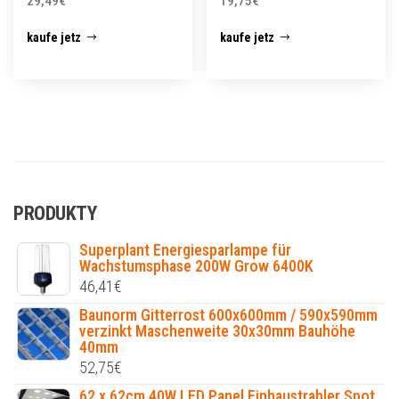
29,49
€
19,75
€
kaufe jetz
kaufe jetz
PRODUKTY
Superplant Energiesparlampe für
Wachstumsphase 200W Grow 6400K
46,41
€
Baunorm Gitterrost 600x600mm / 590x590mm
verzinkt Maschenweite 30x30mm Bauhöhe
40mm
52,75
€
62 x 62cm 40W LED Panel Einbaustrahler Spot