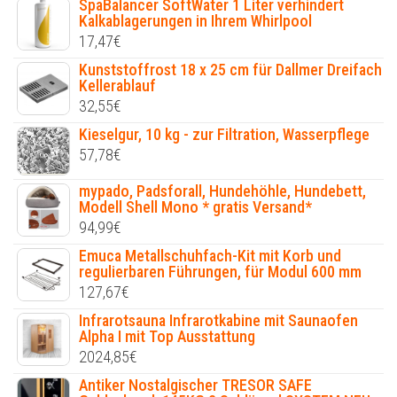
SpaBalancer SoftWater 1 Liter verhindert
Kalkablagerungen in Ihrem Whirlpool
17,47
€
Kunststoffrost 18 x 25 cm für Dallmer Dreifach
Kellerablauf
32,55
€
Kieselgur, 10 kg - zur Filtration, Wasserpflege
57,78
€
mypado, Padsforall, Hundehöhle, Hundebett,
Modell Shell Mono * gratis Versand*
94,99
€
Emuca Metallschuhfach-Kit mit Korb und
regulierbaren Führungen, für Modul 600 mm
127,67
€
Infrarotsauna Infrarotkabine mit Saunaofen
Alpha I mit Top Ausstattung
2024,85
€
Antiker Nostalgischer TRESOR SAFE