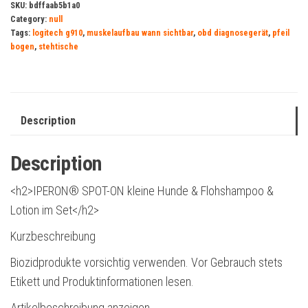
SKU:
bdffaab5b1a0
Category:
null
Tags:
logitech g910
,
muskelaufbau wann sichtbar
,
obd diagnosegerät
,
pfeil
bogen
,
stehtische
Description
Description
<h2>IPERON® SPOT-ON kleine Hunde & Flohshampoo &
Lotion im Set</h2>
Kurzbeschreibung
Biozidprodukte vorsichtig verwenden. Vor Gebrauch stets
Etikett und Produktinformationen lesen.
Artikelbeschreibung anzeigen