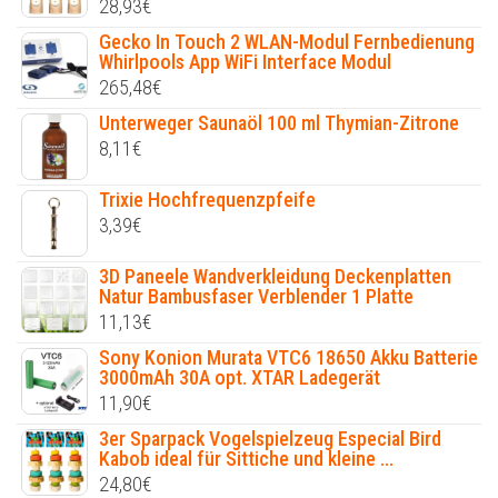
28,93
€
Gecko In Touch 2 WLAN-Modul Fernbedienung
Whirlpools App WiFi Interface Modul
265,48
€
Unterweger Saunaöl 100 ml Thymian-Zitrone
8,11
€
Trixie Hochfrequenzpfeife
3,39
€
3D Paneele Wandverkleidung Deckenplatten
Natur Bambusfaser Verblender 1 Platte
11,13
€
Sony Konion Murata VTC6 18650 Akku Batterie
3000mAh 30A opt. XTAR Ladegerät
11,90
€
3er Sparpack Vogelspielzeug Especial Bird
Kabob ideal für Sittiche und kleine ...
24,80
€