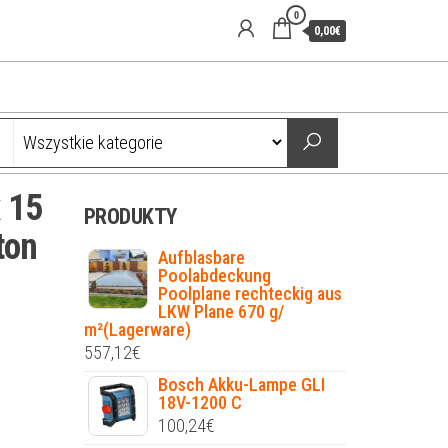
0
0,00€
x 15
PRODUKTY
ton
Aufblasbare
Poolabdeckung
Poolplane rechteckig aus
LKW Plane 670 g/
m²(Lagerware)
557,12
€
Bosch Akku-Lampe GLI
18V-1200 C
100,24
€