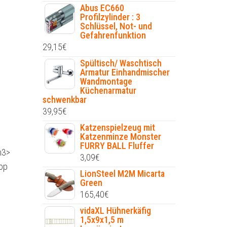
Abus EC660
Profilzylinder : 3
Schlüssel, Not- und
Gefahrenfunktion
29,15
€
Spültisch/ Waschtisch
Armatur Einhandmischer
Wandmontage
Küchenarmatur
schwenkbar
39,95
€
Katzenspielzeug mit
Katzenminze Monster
FURRY BALL Fluffer
h3>
3,09
€
oop
LionSteel M2M Micarta
Green
165,40
€
vidaXL Hühnerkäfig
1,5x9x1,5 m