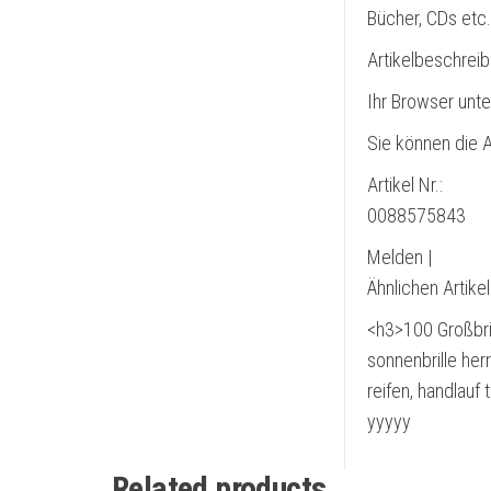
Bücher, CDs etc
Artikelbeschrei
Ihr Browser unte
Sie können die A
Artikel Nr.:
0088575843
Melden |
Ähnlichen Artike
<h3>100 Großbri
sonnenbrille herr
reifen, handlauf
yyyyy
Related products