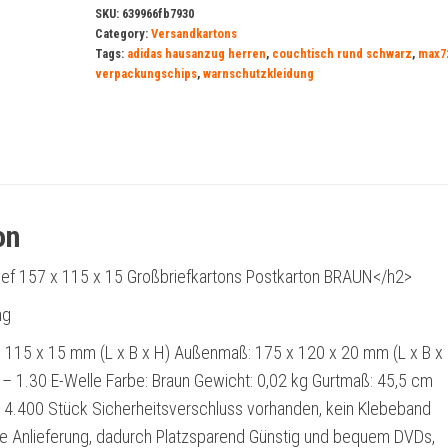
SKU:
639966fb7930
Category:
Versandkartons
Tags:
adidas hausanzug herren
,
couchtisch rund schwarz
,
max7
verpackungschips
,
warnschutzkleidung
on
ef 157 x 115 x 15 Großbriefkartons Postkarton BRAUN</h2>
ng
 115 x 15 mm (L x B x H) Außenmaß: 175 x 120 x 20 mm (L x B x
ig – 1.30 E-Welle Farbe: Braun Gewicht: 0,02 kg Gurtmaß: 45,5 cm
 14.400 Stück Sicherheitsverschluss vorhanden, kein Klebeband
e Anlieferung, dadurch Platzsparend Günstig und bequem DVDs,