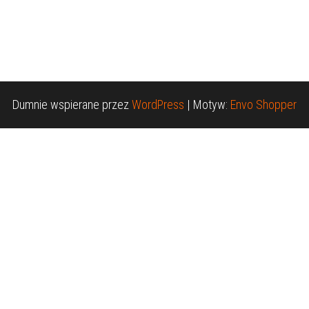
Dumnie wspierane przez
WordPress
|
Motyw:
Envo Shopper