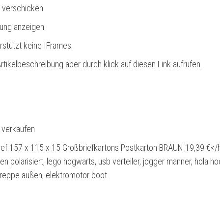
. verschicken
bung anzeigen
rstützt keine IFrames.
rtikelbeschreibung aber durch klick auf diesen Link aufrufen.
l verkaufen
ef 157 x 115 x 15 Großbriefkartons Postkarton BRAUN 19,39 €</
en polarisiert, lego hogwarts, usb verteiler, jogger männer, hola h
 treppe außen, elektromotor boot