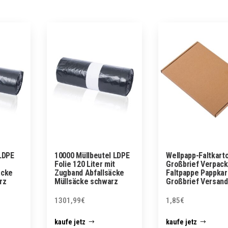
LDPE
10000 Müllbeutel LDPE
Wellpapp-Faltkart
Folie 120 Liter mit
Großbrief Verpac
äcke
Zugband Abfallsäcke
Faltpappe Pappkar
rz
Müllsäcke schwarz
Großbrief Versand
1301,99
€
1,85
€
kaufe jetz
kaufe jetz