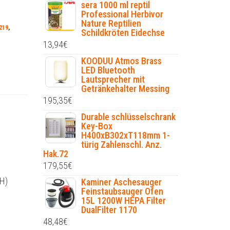
sera 1000 ml reptil
Professional Herbivor
Nature Reptilien
219
,
Schildkröten Eidechse
13,94
€
KOODUU Atmos Brass
LED Bluetooth
Lautsprecher mit
Getränkehalter Messing
195,35
€
Durable schlüsselschrank
Key-Box
H400xB302xT118mm 1-
türig Zahlenschl. Anz.
Hak.72
179,55
€
 H)
Kaminer Aschesauger
Feinstaubsauger Ofen
15L 1200W HEPA Filter
DualFilter 1170
48,48
€