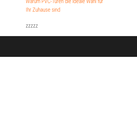
Warum PVC-Türen die ideale Wahl für
Ihr Zuhause sind
zzzzz