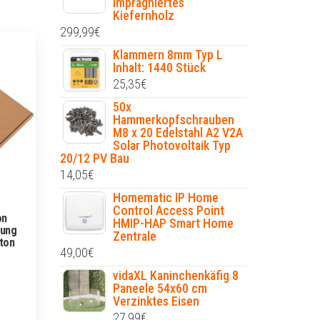
Imprägniertes
Kiefernholz
299,99
€
Klammern 8mm Typ L
Inhalt: 1440 Stück
25,35
€
50x
Hammerkopfschrauben
M8 x 20 Edelstahl A2 V2A
Solar Photovoltaik Typ
20/12 PV Bau
14,05
€
Homematic IP Home
Control Access Point
on
HMIP-HAP Smart Home
kung
Zentrale
ton
49,00
€
vidaXL Kaninchenkäfig 8
Paneele 54x60 cm
Verzinktes Eisen
27,99
€