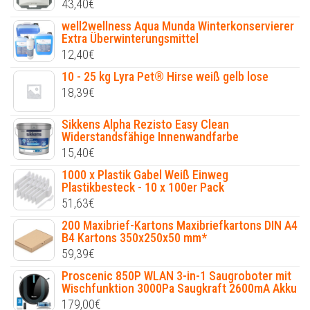
43,40
€
well2wellness Aqua Munda Winterkonservierer
Extra Überwinterungsmittel
12,40
€
10 - 25 kg Lyra Pet® Hirse weiß gelb lose
18,39
€
Sikkens Alpha Rezisto Easy Clean
Widerstandsfähige Innenwandfarbe
15,40
€
1000 x Plastik Gabel Weiß Einweg
Plastikbesteck - 10 x 100er Pack
51,63
€
200 Maxibrief-Kartons Maxibriefkartons DIN A4
B4 Kartons 350x250x50 mm*
59,39
€
Proscenic 850P WLAN 3-in-1 Saugroboter mit
Wischfunktion 3000Pa Saugkraft 2600mA Akku
179,00
€