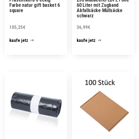
Farbe natur gift basket 6
60 Liter mit Zugband
square
Abfallsäcke Müllsäcke
schwarz
105,25
€
36,99
€
kaufe jetz
kaufe jetz