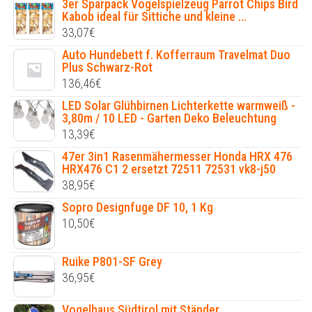
3er Sparpack Vogelspielzeug Parrot Chips Bird
Kabob ideal für Sittiche und kleine ...
33,07
€
Auto Hundebett f. Kofferraum Travelmat Duo
Plus Schwarz-Rot
136,46
€
LED Solar Glühbirnen Lichterkette warmweiß -
3,80m / 10 LED - Garten Deko Beleuchtung
13,39
€
47er 3in1 Rasenmähermesser Honda HRX 476
HRX476 C1 2 ersetzt 72511 72531 vk8-j50
38,95
€
Sopro Designfuge DF 10, 1 Kg
10,50
€
Ruike P801-SF Grey
36,95
€
Vogelhaus Südtirol mit Ständer