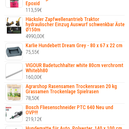
Epoxid
113,59
€
Häcksler Zapfwellenantrieb Traktor
hydraulischer Einzug Auswurf schwenkbar Äste
Ø150m
4990,00
€
Karlie Hundebett Dream Grey - 80 x 67 x 22 cm
75,55
€
VIGOUR Badetuchhalter white 80cm verchromt
Whitebh80
160,00
€
Agrarshop Rasensamen Trockenrasen 20 kg
Grassamen Trockenlage Spielrasen
78,50
€
Bosch Fliesenschneider PTC 640 Neu und
OVP!!!
219,12
€
Hundematte für Auto, Polyester, 140 x 100 cm,