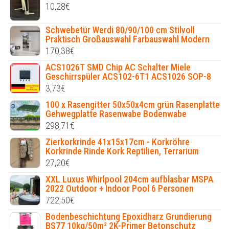
10,28
€
Schwebetür Werdi 80/90/100 cm Stilvoll
Praktisch Großauswahl Farbauswahl Modern
170,38
€
ACS1026T SMD Chip AC Schalter Miele
Geschirrspüler ACS102-6T1 ACS1026 SOP-8
3,73
€
100 x Rasengitter 50x50x4cm grün Rasenplatte
Gehwegplatte Rasenwabe Bodenwabe
298,71
€
Zierkorkrinde 41x15x17cm - Korkröhre
Korkrinde Rinde Kork Reptilien, Terrarium
27,20
€
XXL Luxus Whirlpool 204cm aufblasbar MSPA
2022 Outdoor + Indoor Pool 6 Personen
722,50
€
Bodenbeschichtung Epoxidharz Grundierung
BS77 10kg/50m² 2K-Primer Betonschutz