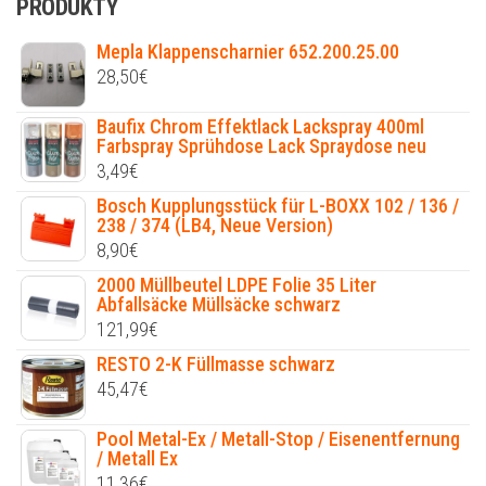
PRODUKTY
Mepla Klappenscharnier 652.200.25.00
28,50
€
Baufix Chrom Effektlack Lackspray 400ml
Farbspray Sprühdose Lack Spraydose neu
3,49
€
Bosch Kupplungsstück für L-BOXX 102 / 136 /
238 / 374 (LB4, Neue Version)
8,90
€
2000 Müllbeutel LDPE Folie 35 Liter
Abfallsäcke Müllsäcke schwarz
121,99
€
RESTO 2-K Füllmasse schwarz
45,47
€
Pool Metal-Ex / Metall-Stop / Eisenentfernung
/ Metall Ex
11,36
€