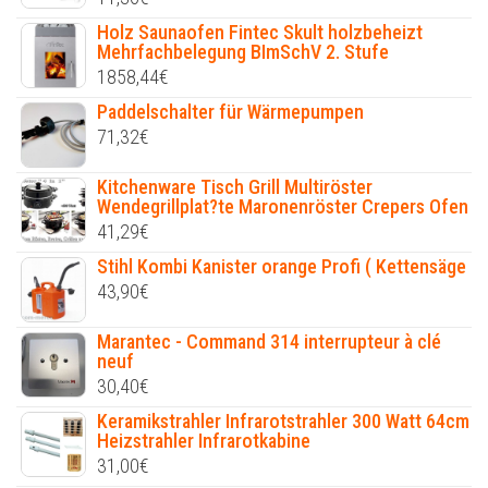
Holz Saunaofen Fintec Skult holzbeheizt
Mehrfachbelegung BImSchV 2. Stufe
1858,44
€
Paddelschalter für Wärmepumpen
71,32
€
Kitchenware Tisch Grill Multiröster
Wendegrillplat?te Maronenröster Crepers Ofen
41,29
€
Stihl Kombi Kanister orange Profi ( Kettensäge
43,90
€
Marantec - Command 314 interrupteur à clé
neuf
30,40
€
Keramikstrahler Infrarotstrahler 300 Watt 64cm
Heizstrahler Infrarotkabine
31,00
€