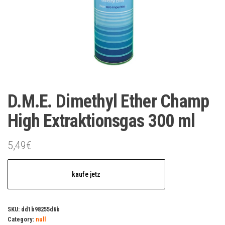
D.M.E. Dimethyl Ether Champ
High Extraktionsgas 300 ml
5,49
€
kaufe jetz
SKU:
dd1b98255d6b
Category:
null