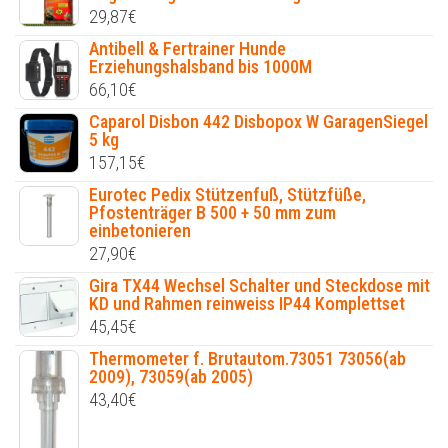
29,87
€
Antibell & Fertrainer Hunde
Erziehungshalsband bis 1000M
66,10
€
Caparol Disbon 442 Disbopox W GaragenSiegel
5 kg
157,15
€
Eurotec Pedix Stützenfuß, Stützfüße,
Pfostenträger B 500 + 50 mm zum
einbetonieren
27,90
€
Gira TX44 Wechsel Schalter und Steckdose mit
KD und Rahmen reinweiss IP44 Komplettset
45,45
€
Thermometer f. Brutautom.73051 73056(ab
2009), 73059(ab 2005)
43,40
€