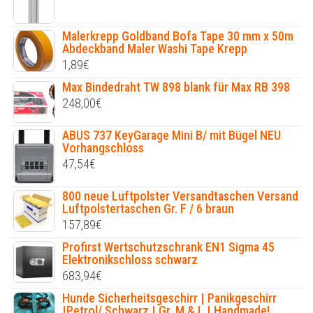
Malerkrepp Goldband Bofa Tape 30 mm x 50m
Abdeckband Maler Washi Tape Krepp
1,89
€
Max Bindedraht TW 898 blank für Max RB 398
248,00
€
ABUS 737 KeyGarage Mini B/ mit Bügel NEU
Vorhangschloss
47,54
€
800 neue Luftpolster Versandtaschen Versand
Luftpolstertaschen Gr. F / 6 braun
157,89
€
Profirst Wertschutzschrank EN1 Sigma 45
Elektronikschloss schwarz
683,94
€
Hunde Sicherheitsgeschirr | Panikgeschirr
|Petrol/ Schwarz | Gr. M & L | Handmade!