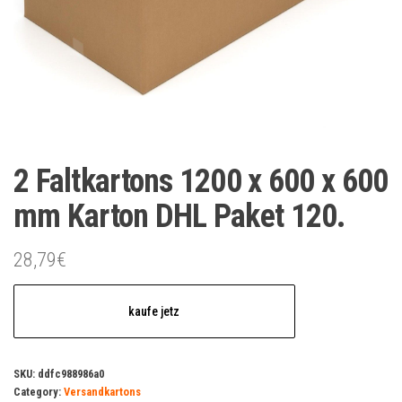
2 Faltkartons 1200 x 600 x 600
mm Karton DHL Paket 120.
28,79
€
kaufe jetz
SKU:
ddfc988986a0
Category:
Versandkartons