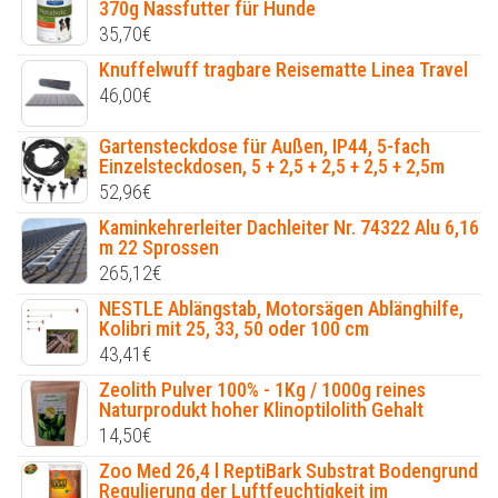
370g Nassfutter für Hunde
35,70
€
Knuffelwuff tragbare Reisematte Linea Travel
46,00
€
Gartensteckdose für Außen, IP44, 5-fach
Einzelsteckdosen, 5 + 2,5 + 2,5 + 2,5 + 2,5m
52,96
€
Kaminkehrerleiter Dachleiter Nr. 74322 Alu 6,16
m 22 Sprossen
265,12
€
NESTLE Ablängstab, Motorsägen Ablänghilfe,
Kolibri mit 25, 33, 50 oder 100 cm
43,41
€
Zeolith Pulver 100% - 1Kg / 1000g reines
Naturprodukt hoher Klinoptilolith Gehalt
14,50
€
Zoo Med 26,4 l ReptiBark Substrat Bodengrund
Regulierung der Luftfeuchtigkeit im