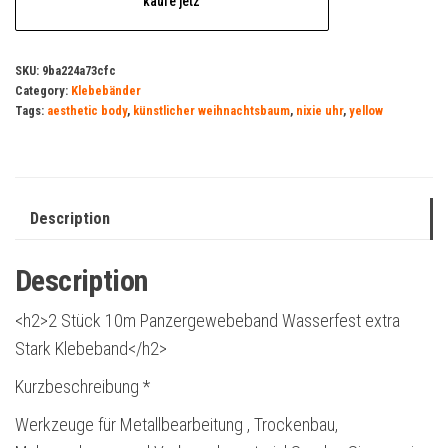
kaufe jetz
SKU:
9ba224a73cfc
Category:
Klebebänder
Tags:
aesthetic body
,
künstlicher weihnachtsbaum
,
nixie uhr
,
yellow
Description
Description
<h2>2 Stück 10m Panzergewebeband Wasserfest extra
Stark Klebeband</h2>
Kurzbeschreibung *
Werkzeuge für Metallbearbeitung , Trockenbau,