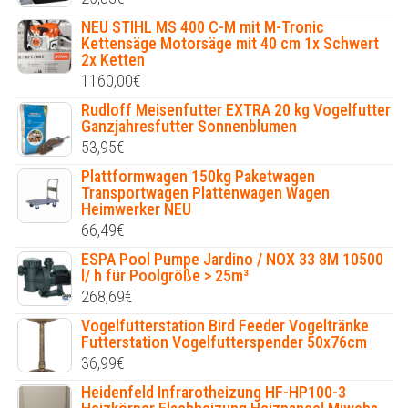
NEU STIHL MS 400 C-M mit M-Tronic
Kettensäge Motorsäge mit 40 cm 1x Schwert
2x Ketten
1160,00
€
Rudloff Meisenfutter EXTRA 20 kg Vogelfutter
Ganzjahresfutter Sonnenblumen
53,95
€
Plattformwagen 150kg Paketwagen
Transportwagen Plattenwagen Wagen
Heimwerker NEU
66,49
€
ESPA Pool Pumpe Jardino / NOX 33 8M 10500
l/ h für Poolgröße > 25m³
268,69
€
Vogelfutterstation Bird Feeder Vogeltränke
Futterstation Vogelfutterspender 50x76cm
36,99
€
Heidenfeld Infrarotheizung HF-HP100-3