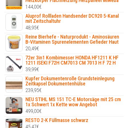
Heizkörper Flachheizung Heizpaneel Miweba
144,00
€
Aluprof Rollladen Handsender DC920 5-Kanal
mit Zeitschaltuhr
48,95
€
Reine Bierhefe - Naturprodukt - Aminosäuren
B-Vitaminen Spurenelementen Gefieder Haut
20,49
€
72er 3in1 Kombimesser HONDA HF1211 K HF
1211 ISEKI F72H CM7013 CM 7013 H F 72 H
39,99
€
Kupfer Dokumentenrolle Grundsteinlegung
Zeitkapsel Dokumentenhülse
239,95
€
NEU STIHL MS 151 TC-E Motorsäge mit 25 cm
1x Schwert 1x Kette wow Angebot
499,00
€
RESTO 2-K Füllmasse schwarz
45,47
€