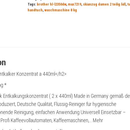
Tags:
brother hl-l2350dw
,
max7219
,
skianzug damen 2 teilig lidl
,
t
handtuch
,
waschmaschine 8 kg
on
ntkalker Konzentrat a 440ml</h2>
g *
 Entkalkungskonzentrat ( 2 x 440ml) Made in Germany gemäß d
oduziert, Deutsche Qualität, Flüssig-Reiniger für hygienische
onende Reinigung, einfachen Anwendung Universell Einsetzbar –
l Profi Kaffeevollautomaten, Kaffeemaschinen,… Mehr