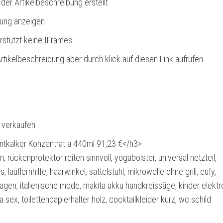
 der Artikelbeschreibung erstellt
bung anzeigen
rstützt keine IFrames.
rtikelbeschreibung aber durch klick auf diesen Link aufrufen.
l verkaufen
ntkalker Konzentrat a 440ml 91,23 €</h3>
n, rückenprotektor reiten sinnvoll, yogabolster, universal netzteil,
, lauflernhilfe, haarwinkel, sattelstuhl, mikrowelle ohne grill, eufy,
lagen, italienische mode, makita akku handkreissäge, kinder elektr
sex, toilettenpapierhalter holz, cocktailkleider kurz, wc schild