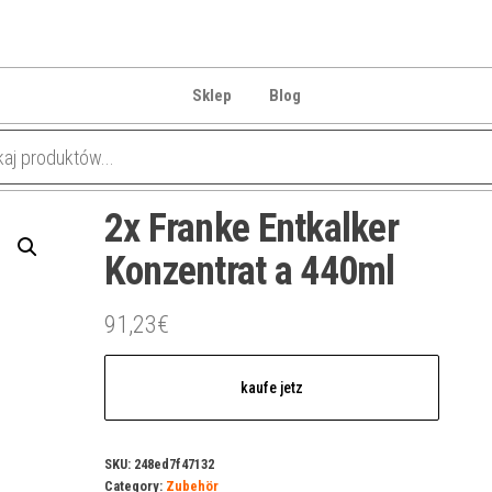
Sklep
Blog
2x Franke Entkalker
Konzentrat a 440ml
91,23
€
kaufe jetz
SKU:
248ed7f47132
Category:
Zubehör