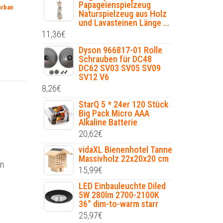
Papageienspielzeug
urban
Naturspielzeug aus Holz
und Lavasteinen Länge ...
11,36
€
Dyson 966817-01 Rolle
Schrauben für DC48
DC62 SV03 SV05 SV09
SV12 V6
8,26
€
StarQ 5 * 24er 120 Stück
Big Pack Micro AAA
Alkaline Batterie
20,62
€
vidaXL Bienenhotel Tanne
Massivholz 22x20x20 cm
en
15,99
€
LED Einbauleuchte Diled
5W 280lm 2700-2100K
36° dim-to-warm starr
25,97
€