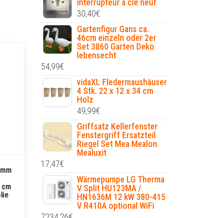
interrupteur à clé neuf
30,40
€
Gartenfigur Gans ca.
46cm einzeln oder 2er
Set 3860 Garten Deko
lebensecht
54,99
€
vidaXL Fledermaushäuser
4 Stk. 22 x 12 x 34 cm
Holz
49,99
€
Griffsatz Kellerfenster
Fenstergriff Ersatzteil
Riegel Set Mea Mealon
Mealuxit
17,47
€
6 mm
Wärmepumpe LG Therma
0 cm
V Split HU123MA /
lie
HN1636M 12 kW 380-415
V R410A optional WiFi
7234,26
€