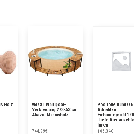
us Holz
vidaXL Whirlpool-
Poolfolie Rund 0,
Verkleidung 273×53 cm
Adriablau
Akazie Massivholz
Einhängeprofil 12
Tiefe Austauschfo
Innen
744,99
€
106,34
€