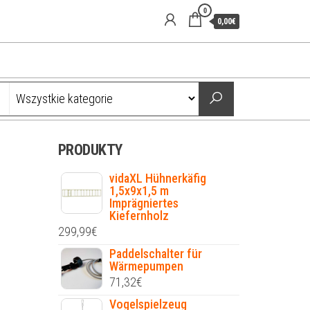
0
0,00€
PRODUKTY
vidaXL Hühnerkäfig
1,5x9x1,5 m
Imprägniertes
Kiefernholz
299,99
€
Paddelschalter für
Wärmepumpen
71,32
€
Vogelspielzeug