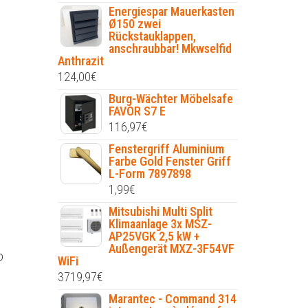
Energiespar Mauerkasten
Ø150 zwei
Rückstauklappen,
anschraubbar! Mkwselfid
Anthrazit
124,00
€
Burg-Wächter Möbelsafe
FAVOR S7 E
116,97
€
Fenstergriff Aluminium
Farbe Gold Fenster Griff
L-Form 7897898
1,99
€
Mitsubishi Multi Split
Klimaanlage 3x MSZ-
AP25VGK 2,5 kW +
Außengerät MXZ-3F54VF
o
WiFi
3719,97
€
Marantec - Command 314