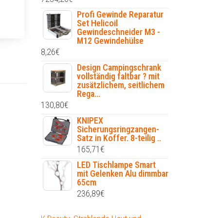
Profi Gewinde Reparatur
Set Helicoil
Gewindeschneider M3 -
M12 Gewindehülse
8,26
€
Design Campingschrank
vollständig faltbar ? mit
zusätzlichem, seitlichem
Rega...
130,80
€
KNIPEX
Sicherungsringzangen-
Satz in Koffer. 8-teilig ..
165,71
€
LED Tischlampe Smart
mit Gelenken Alu dimmbar
65cm
236,89
€