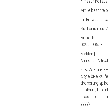
* maschinell aus
Artikelbeschrei
Ihr Browser unte
Sie können die A
Artikel Nr.:
0099690658
Melden |
Ähnlichen Artike
<h3>2x Franke E
city e bike kaufe
dreisprung spikes
hüpfburg, bh ein
scooter, grandma 
yyyyy