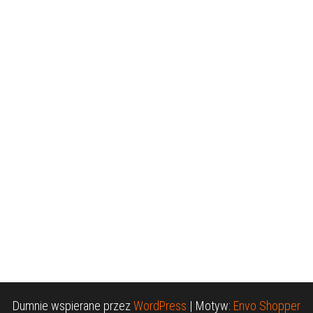
Dumnie wspierane przez
WordPress
|
Motyw:
Envo Shopper