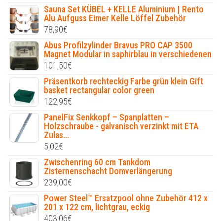
Sauna Set KÜBEL + KELLE Aluminium | Rento
Alu Aufguss Eimer Kelle Löffel Zubehör
78,90
€
Abus Profilzylinder Bravus PRO CAP 3500
Magnet Modular in saphirblau in verschiedenen
101,50
€
Präsentkorb rechteckig Farbe grün klein Gift
basket rectangular color green
122,95
€
PanelFix Senkkopf – Spanplatten –
Holzschraube - galvanisch verzinkt mit ETA
Zulas...
5,02
€
Zwischenring 60 cm Tankdom
Zisternenschacht Domverlängerung
239,00
€
Power Steel™ Ersatzpool ohne Zubehör 412 x
201 x 122 cm, lichtgrau, eckig
403,06
€