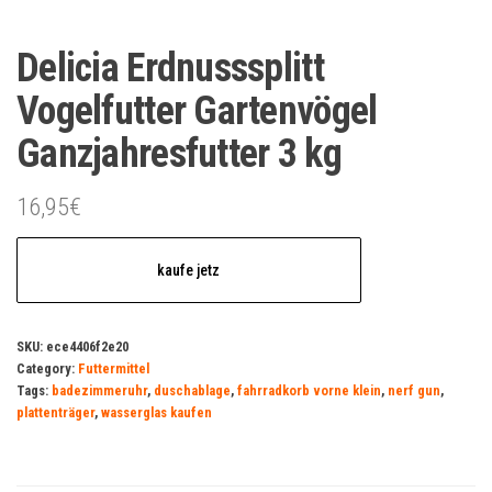
Delicia Erdnusssplitt
Vogelfutter Gartenvögel
Ganzjahresfutter 3 kg
16,95
€
kaufe jetz
SKU:
ece4406f2e20
Category:
Futtermittel
Tags:
badezimmeruhr
,
duschablage
,
fahrradkorb vorne klein
,
nerf gun
,
plattenträger
,
wasserglas kaufen