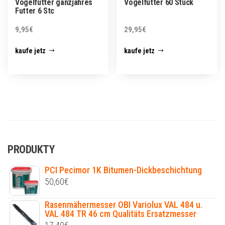
Vogelfutter ganzjahres
Vogelfutter 60 Stück
Futter 6 Stc
9,95
€
29,95
€
kaufe jetz
kaufe jetz
PRODUKTY
PCI Pecimor 1K Bitumen-Dickbeschichtung
50,60
€
Rasenmähermesser OBI Variolux VAL 484 u.
VAL 484 TR 46 cm Qualitäts Ersatzmesser