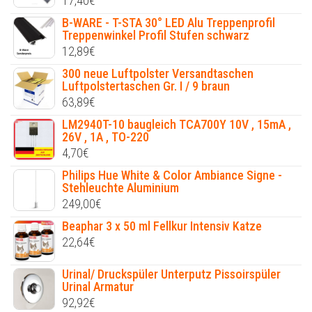
17,40
€
B-WARE - T-STA 30° LED Alu Treppenprofil
Treppenwinkel Profil Stufen schwarz
12,89
€
300 neue Luftpolster Versandtaschen
Luftpolstertaschen Gr. I / 9 braun
63,89
€
LM2940T-10 baugleich TCA700Y 10V , 15mA ,
26V , 1A , TO-220
4,70
€
Philips Hue White & Color Ambiance Signe -
Stehleuchte Aluminium
249,00
€
Beaphar 3 x 50 ml Fellkur Intensiv Katze
22,64
€
Urinal/ Druckspüler Unterputz Pissoirspüler
Urinal Armatur
92,92
€