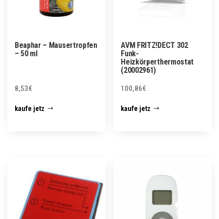
Beaphar – Mausertropfen
AVM FRITZ!DECT 302
– 50 ml
Funk-
Heizkörperthermostat
(20002961)
8,53
€
100,86
€
kaufe jetz
kaufe jetz