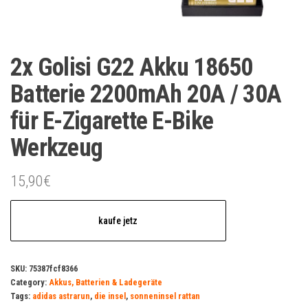
2x Golisi G22 Akku 18650
Batterie 2200mAh 20A / 30A
für E-Zigarette E-Bike
Werkzeug
15,90
€
kaufe jetz
SKU:
75387fcf8366
Category:
Akkus, Batterien & Ladegeräte
Tags:
adidas astrarun
,
die insel
,
sonneninsel rattan