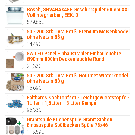
Bosch, SBV4HAX48E Geschirrspüler 60 cm XXL
Vollintegrierbar , EEK: D
629,85
€
50 - 200 Stk. Lyra Pet® Premium Meisenknödel
ohne Netz à 85 g
14,49
€
8W LED Panel Einbaustrahler Einbauleuchte
Ø90mm 800lm Deckenleuchte Rund
21,33
€
50 - 200 Stk. Lyra Pet® Gourmet Winterknödel
ohne Netz à 80 g
15,69
€
Faltbares Kochtopfset - Leichtgewichtstöpfe -
1Liter + 1,5Liter + 3 Liter Kampa
96,33
€
Granitspüle Küchenspüle Granit Siphon
Einbauspüle Spülbecken Spüle 78x46
113,69
€